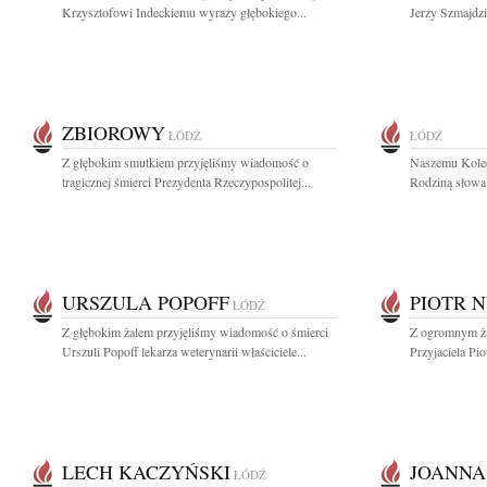
Krzysztofowi Indeckiemu wyrazy głębokiego...
Jerzy Szmajdzi
ZBIOROWY
ŁÓDŹ
ŁÓDŹ
Z głębokim smutkiem przyjęliśmy wiadomość o
Naszemu Koled
tragicznej śmierci Prezydenta Rzeczypospolitej...
Rodziną słowa 
URSZULA POPOFF
PIOTR 
ŁÓDŹ
Z głębokim żalem przyjęliśmy wiadomość o śmierci
Z ogromnym ża
Urszuli Popoff lekarza weterynarii właściciele...
Przyjaciela Pi
LECH KACZYŃSKI
JOANNA
ŁÓDŹ