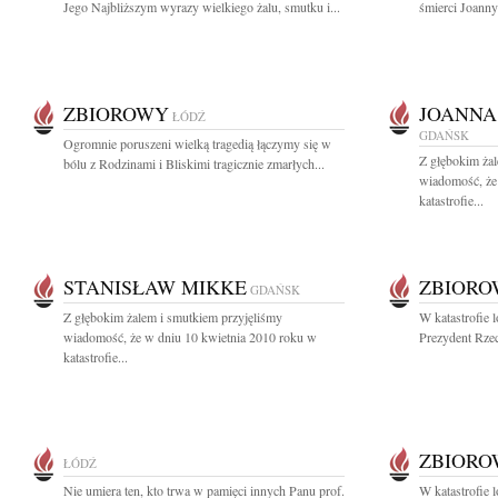
Jego Najbliższym wyrazy wielkiego żalu, smutku i...
śmierci Joanny
ZBIOROWY
JOANNA
ŁÓDŹ
GDAŃSK
Ogromnie poruszeni wielką tragedią łączymy się w
Z głębokim żal
bólu z Rodzinami i Bliskimi tragicznie zmarłych...
wiadomość, że
katastrofie...
STANISŁAW MIKKE
ZBIOR
GDAŃSK
Z głębokim żalem i smutkiem przyjęliśmy
W katastrofie 
wiadomość, że w dniu 10 kwietnia 2010 roku w
Prezydent Rzec
katastrofie...
ZBIOR
ŁÓDŹ
Nie umiera ten, kto trwa w pamięci innych Panu prof.
W katastrofie 