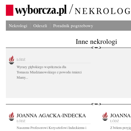
Nekrologi
Odeszli
Poradnik pogrzebowy
Inne nekrologi
ŁÓDŹ
Wyrazy głębokiego współczucia dla
Tomasza Miedzianowskiego z powodu śmierci
Mamy...
JOANNA AGACKA-INDECKA
JOANNA
ŁÓDŹ
ŁÓDŹ
Naszemu Profesorowi Krzysztofowi Indeckiemu i
Z bólem przyję