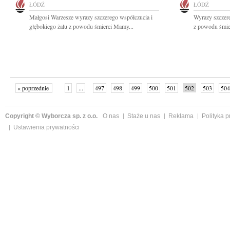
ŁÓDŹ
ŁÓDŹ
Małgosi Warzesze wyrazy szczerego współczucia i
Wyrazy szczer
głębokiego żalu z powodu śmierci Mamy...
z powodu śmier
« poprzednie
1
...
497
498
499
500
501
502
503
504
następne »
Copyright © Wyborcza sp. z o.o.
O nas
Staże u nas
Reklama
Polityka 
Ustawienia prywatności