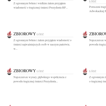
ŁÓDŹ
Z ogromnym bólem i wielkim żalem przyjąłem
Poruszeni trag
wiadomość o tragicznej śmierci Prezydenta RP...
Adwokackiej M
ZBIOROWY
ZBIOR
ŁÓDŹ
Z ogromnym bólem i żalem przyjąłem wiadomość o
Najszczersze w
śmierci najważniejszych osób w naszym państwie,
powodu tragicz
w...
ZBIOROWY
ŁÓDŹ
ŁÓDŹ
Najszczersze wyrazy głębokiego współczucia z
Z ogromnym ża
powodu tragicznej śmierci Prezydenta...
o tragicznej śm