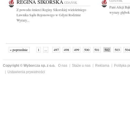
REGINA SIKORSKA
GDAŃSK
GDAŃSK
Pani Alicji Bą
Z powodu śmierci Reginy Sikorskiej wieloletniego
wyrazy głębok
Ławnika Sądu Rejonowego w Gdyni Rodzinie
Wyrazy...
« poprzednie
1
...
497
498
499
500
501
502
503
504
następne »
Copyright © Wyborcza sp. z o.o.
O nas
Staże u nas
Reklama
Polityka 
Ustawienia prywatności