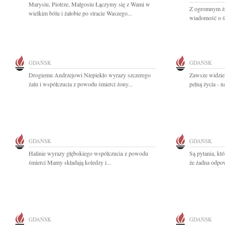
Marysiu, Piotrze, Małgosiu Łączymy się z Wami w
Z ogromnym ża
wielkim bólu i żałobie po stracie Waszego...
wiadomość o ś
GDAŃSK
GDAŃSK
Drogiemu Andrzejowi Niepiekło wyrazy szczerego
Zawsze widziel
żalu i współczucia z powodu śmierci żony...
pełną życia - n
GDAŃSK
GDAŃSK
Halinie wyrazy głębokiego współczucia z powodu
Są pytania, kt
śmierci Mamy składają koledzy i...
że żadna odpowi
GDAŃSK
GDAŃSK