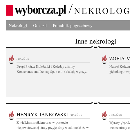
Nekrologi
Odeszli
Poradnik pogrzebowy
Inne nekrologi
ZOFIA 
GDAŃSK
Drogi Piotrze Koleżanki i Koledzy z firmy
Naszej Koleża
Konecranes and Demag Sp. z o.o. składają wyrazy...
głębokiego wspó
HENRYK JANKOWSKI
GDAŃSK
GDAŃSK
Z wielkim smutkiem oraz w poczuciu
Wyrazy głęboki
niepowetowanej straty przyjęliśmy wiadomość, że w
wobec utraty o