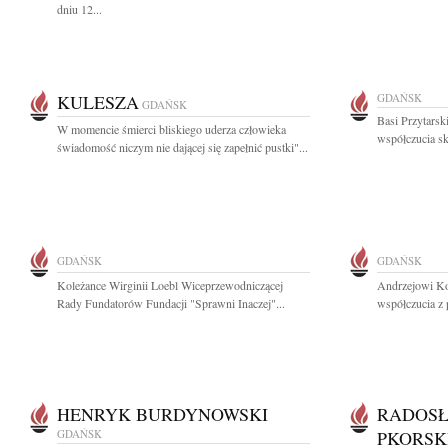
dniu 12...
KULESZA
GDAŃSK
GDAŃSK
Basi Przytars
W momencie śmierci bliskiego uderza człowieka
współczucia skł
świadomość niczym nie dającej się zapełnić pustki"...
GDAŃSK
GDAŃSK
Koleżance Wirginii Loebl Wiceprzewodniczącej
Andrzejowi Ko
Rady Fundatorów Fundacji "Sprawni Inaczej"...
współczucia z
HENRYK BURDYNOWSKI
RADOS
GDAŃSK
PKORSK