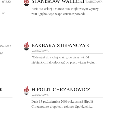
W
STANISŁAW WALECKI
WIEK:
WARSZAWA
Ewie Waleckiej i Marcie oraz Najbliższym wyrazy
 lat
żalu i głębokiego współczucia z powodu...
BARBARA STEFANCZYK
RSZAWA
WARSZAWA
ego
"Odeszłaś do cichej krainy, do ciszy wśród
..
niebieskich fal, odpocząć po pracowitym życiu,...
KI
HIPOLIT CHRZANOWICZ
WARSZAWA
Dnia 13 października 2009 roku zmarł Hipolit
Chrzanowicz długoletni członek Spółdzielni...