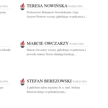
TERESA NOWIŃSKA
SZAWA
WARSZAWA
yrazy
Profesorowi Marianowi Nowińskiemu i Jego
Synowi Piotrowi wyrazy głębokiego współczucia i...
MARCIE OWCZARZY
WARSZAWA
la Moniki
Marcie Owczarzy wyrazy głębokiego współczucia z
powodu śmierci Teścia składają Dyrekcja,...
STEFAN BEREZOWSKI
SZAWA
WARSZAWA
ego
Z głębokim żalem żegnamy dr. n. med. Stefana
Berezowskiego współzałożyciela,...