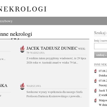
grzebowy
Inne nekrologi
Szukaj
Imię i naz
JACEK TADEUSZ DUNIEC
WIEK:
79
WARSZAWA
Z wielkim żalem przyjęliśmy wiadomość, że 29 lipca
 w...
2026 roku w Australii zmarł w wieku 79 lat...
INNE NE
07.08
Dziekan
07.08
SKA
Naszej 
WARSZAWA
Jacek 
Serdeczne wyrazy współczucia dla naszego Szefa
Z wiel
or
Profesora Dariusza Koziorowskiego z powodu...
Małgor
W dniu 