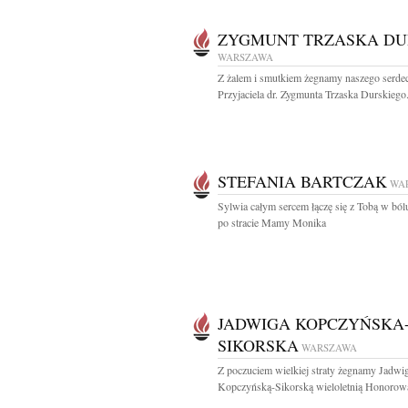
ZYGMUNT TRZASKA DU
WARSZAWA
Z żalem i smutkiem żegnamy naszego serde
Przyjaciela dr. Zygmunta Trzaska Durskiego.
STEFANIA BARTCZAK
WA
Sylwia całym sercem łączę się z Tobą w bólu
po stracie Mamy Monika
JADWIGA KOPCZYŃSKA
SIKORSKA
WARSZAWA
Z poczuciem wielkiej straty żegnamy Jadwi
Kopczyńską-Sikorską wieloletnią Honorową