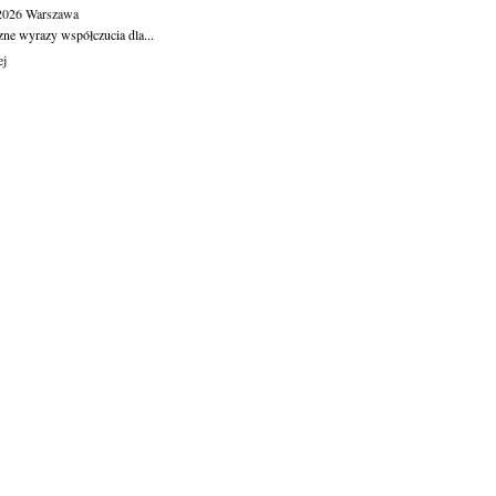
.2026
Warszawa
zne wyrazy współczucia dla...
ej