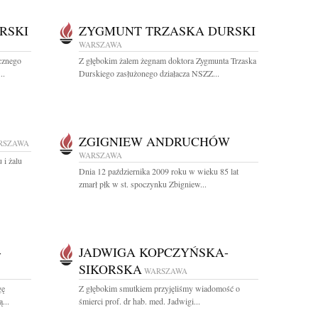
RSKI
ZYGMUNT TRZASKA DURSKI
WARSZAWA
cznego
Z głębokim żalem żegnam doktora Zygmunta Trzaska
..
Durskiego zasłużonego działacza NSZZ...
ZGIGNIEW ANDRUCHÓW
RSZAWA
WARSZAWA
 i żalu
Dnia 12 października 2009 roku w wieku 85 lat
zmarł płk w st. spoczynku Zbigniew...
-
JADWIGA KOPCZYŃSKA-
SIKORSKA
WARSZAWA
gę
Z głębokim smutkiem przyjęliśmy wiadomość o
...
śmierci prof. dr hab. med. Jadwigi...