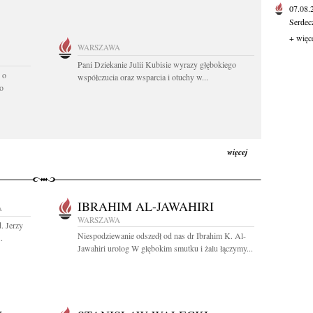
07.08
Serdec
+ więc
WARSZAWA
Pani Dziekanie Julii Kubisie wyrazy głębokiego
 o
współczucia oraz wsparcia i otuchy w...
o
więcej
IBRAHIM AL-JAWAHIRI
A
WARSZAWA
. Jerzy
Niespodziewanie odszedł od nas dr Ibrahim K. Al-
.
Jawahiri urolog W głębokim smutku i żalu łączymy...