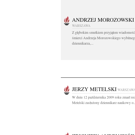
ANDRZEJ MOROZOWSKI
WARSZAWA
Z głębokim smutkiem przyjąłem wiadomość
śmierci Andrzeja Morozowskiego wybitneg
dziennikarza,...
JERZY METELSKI
WARSZAW
W dniu 12 października 2009 roku zmarł red
Metelski zasłużony dziennikarz naukowy o..