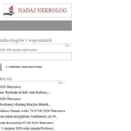
 nekrologów i wspomnień
wisko lub numer ogłoszenia:
+ szukanie zaawansowane
KROLOGI
.2026
Warszawa
ie Wydziału dr hab. Julii Kubisie,...
.2026
Warszawa
kochanej i dzielnej Marylce Butruk...
Tadeusz Duniec
wiek: 79
07.08.2026
Warszawa
kim żalem przyjęliśmy wiadomość, że 29...
zata Kościelska
07.08.2026
Warszawa
3 sierpnia 2026 roku zmarła Profesor...