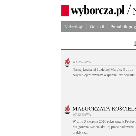
Nekrologi
Odeszli
Poradnik po
WARSZAWA
Naszej kochanej i dzielnej Marylce Butruk
Najcieplejsze wyrazy wsparcia i współczucia
MAŁGORZATA KOŚCIEL
WARSZAWA
W dniu 3 sierpnia 2026 roku zmarła Profes
Małgorzata Kościelska Jej prace badawcze i
praktyka...