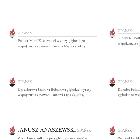
GDAŃSK
GDAŃSK
Naszej Koleża
Pani dr Marii Żukowskiej wyrazy głębokiego
współczucia z 
współczucia z powodu śmierci Męża składają...
GDAŃSK
GDAŃSK
Dyrektorowi Jackowi Bebakowi głębokie wyrazy
Koledze Felik
współczucia z powodu śmierci Ojca składają...
głębokiego wsp
JANUSZ ANASZEWSKI
GDAŃSK
GDAŃSK
Z wielkim smutkiem przyjęliśmy wiadomość o
Pani doktor Ma