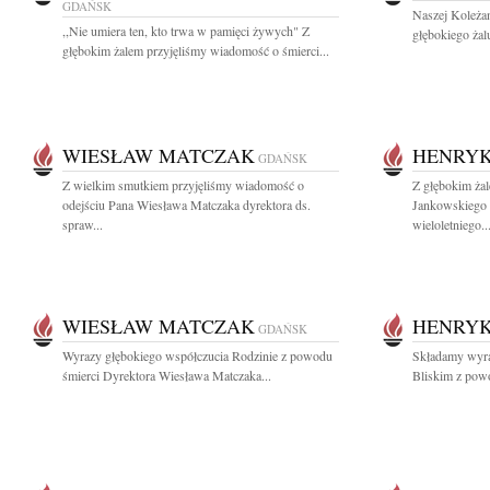
GDAŃSK
Naszej Koleża
,,Nie umiera ten, kto trwa w pamięci żywych" Z
głębokiego żal
głębokim żalem przyjęliśmy wiadomość o śmierci...
WIESŁAW MATCZAK
HENRYK
GDAŃSK
Z wielkim smutkiem przyjęliśmy wiadomość o
Z głębokim ża
odejściu Pana Wiesława Matczaka dyrektora ds.
Jankowskiego 
spraw...
wieloletniego..
WIESŁAW MATCZAK
HENRYK
GDAŃSK
Wyrazy głębokiego współczucia Rodzinie z powodu
Składamy wyraz
śmierci Dyrektora Wiesława Matczaka...
Bliskim z powo