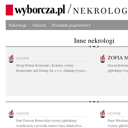
Nekrologi
Odeszli
Poradnik pogrzebowy
Inne nekrologi
ZOFIA 
GDAŃSK
Drogi Piotrze Koleżanki i Koledzy z firmy
Naszej Koleża
Konecranes and Demag Sp. z o.o. składają wyrazy...
głębokiego wspó
GDAŃSK
GDAŃSK
Pani Dorocie Borawskiej wyrazy głębokiego
Panu Włodzimi
współczucia z powodu śmierci Ojca składa Ewa...
wyrazy głębok