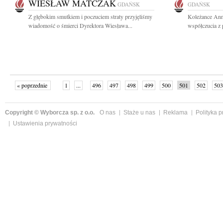
WIESŁAW MATCZAK
GDAŃSK
GDAŃSK
Z głębokim smutkiem i poczuciem straty przyjęliśmy
Koleżance Ann
wiadomość o śmierci Dyrektora Wiesława...
współczucia z 
« poprzednie
1
...
496
497
498
499
500
501
502
503
następne »
Copyright © Wyborcza sp. z o.o.
O nas
Staże u nas
Reklama
Polityka 
Ustawienia prywatności