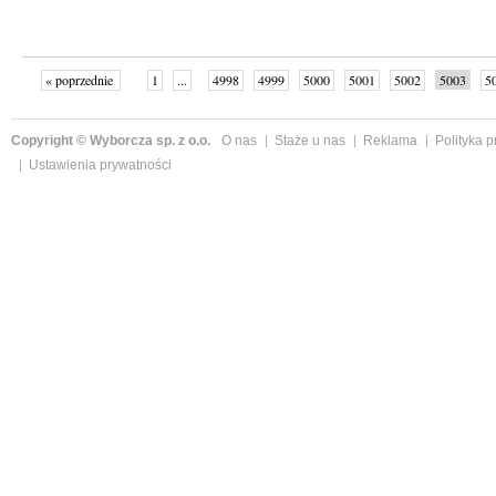
« poprzednie
1
...
4998
4999
5000
5001
5002
5003
5
...
5039
następne »
Copyright © Wyborcza sp. z o.o.
O nas
Staże u nas
Reklama
Polityka 
Ustawienia prywatności