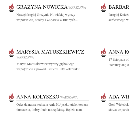
GRAŻYNA NOWICKA
BARBAR
WARSZAWA
Naszej drogiej Grażynie Nowickiej wyrazy
Drogiej Koleża
współczucia, otuchy i wsparcia w trudnych...
serdecznego ws
MARYSIA MATUSZKIEWICZ
ANNA K
WARSZAWA
17 listopada o
Marysi Matuszkiewicz wyrazy głębokiego
literatury ang
współczucia z powodu śmierci Taty koleżanki i...
ANNA KOŁYSZKO
ADA WI
WARSZAWA
Odeszła nasza kochana Ania Kołyszko utalentowana
Gosi Wielebski
tłumaczka, dobry duch naszej klasy. Będzie nam...
słowa wsparci