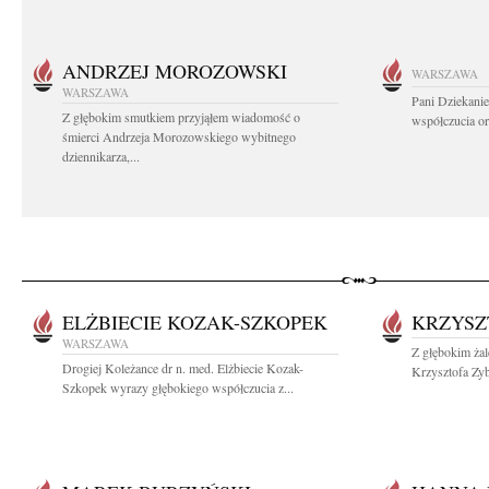
ANDRZEJ MOROZOWSKI
WARSZAWA
WARSZAWA
Pani Dziekanie
Z głębokim smutkiem przyjąłem wiadomość o
współczucia or
śmierci Andrzeja Morozowskiego wybitnego
dziennikarza,...
ELŻBIECIE KOZAK-SZKOPEK
KRZYSZ
WARSZAWA
Z głębokim ża
Drogiej Koleżance dr n. med. Elżbiecie Kozak-
Krzysztofa Zyb
Szkopek wyrazy głębokiego współczucia z...