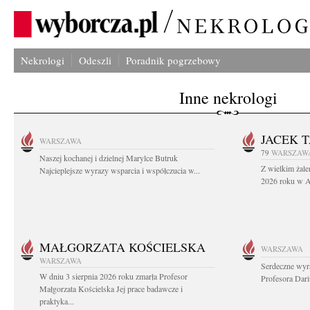
Nekrologi
Odeszli
Poradnik pogrzebowy
Inne nekrologi
JACEK 
WARSZAWA
79
WARSZAW
Naszej kochanej i dzielnej Marylce Butruk
Z wielkim żale
Najcieplejsze wyrazy wsparcia i współczucia w...
2026 roku w Au
MAŁGORZATA KOŚCIELSKA
WARSZAWA
WARSZAWA
Serdeczne wyr
W dniu 3 sierpnia 2026 roku zmarła Profesor
Profesora Dar
Małgorzata Kościelska Jej prace badawcze i
praktyka...