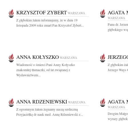
KRZYSZTOF ZYBERT
AGATA 
WARSZAWA
WARSZAWA
Z głębokim żalem informujemy, że w dniu 19
Panu dr. Jerz
listopada 2009 roku zmarł Pan Krzysztof Zybert...
głębokiego wsp
ANNA KOŁYSZKO
JERZEG
WARSZAWA
Wiadomość o śmierci Pani Anny Kołyszko
Z głębokim żal
znakomitej tłumaczki, od lat związanej z
Jerzego Ways 
Wydawnictwem...
ANNA RDZENIEWSKI
AGATA 
WARSZAWA
WARSZAWA
Z ogromnym żalem żegnamy naszą serdeczną
Drogim Małgor
Przyjaciółkę dr nauk med. Annę Rdzeniewski z...
wyrazy głęboki