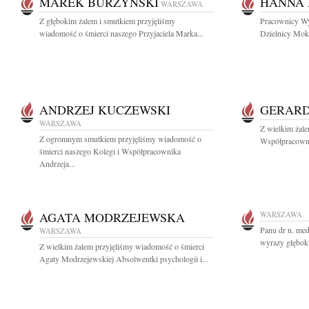
MAREK BURZYŃSKI
HANNA 
WARSZAWA
Z głębokim żalem i smutkiem przyjęliśmy
Pracownicy Wy
wiadomość o śmierci naszego Przyjaciela Marka...
Dzielnicy Mok
ANDRZEJ KUCZEWSKI
GERARD
WARSZAWA
Z wielkim żal
Z ogromnym smutkiem przyjęliśmy wiadomość o
Współpracownik
śmierci naszego Kolegi i Współpracownika
Andrzeja...
AGATA MODRZEJEWSKA
WARSZAWA
Panu dr n. me
WARSZAWA
wyrazy głęboki
Z wielkim żalem przyjęliśmy wiadomość o śmierci
Agaty Modrzejewskiej Absolwentki psychologii i...