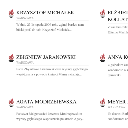
KRZYSZTOF MICHAŁEK
ELŻBIE
WARSZAWA
KOLLAT
W dniu 23 listopada 2009 roku zginął bardzo nam
Z wielkim żal
bliski prof. dr hab. Krzysztof Michałek...
Elżunię Machle
ZBIGNIEW JARANOWSKI
ANNA K
WARSZAWA
Z głębokim żal
Panu Zbyszkowi Jaranowskiemu wyrazy głębokiego
wiadomość o ś
współczucia z powodu śmierci Mamy składają...
tłumaczki...
AGATA MODRZEJEWSKA
MEYER 
WARSZAWA
WARSZAWA
Państwu Małgorzacie i Jerzemu Modrzejewskim
To dearest Bar
wyrazy głębokiego współczucia po stracie Agaty...
condolences an