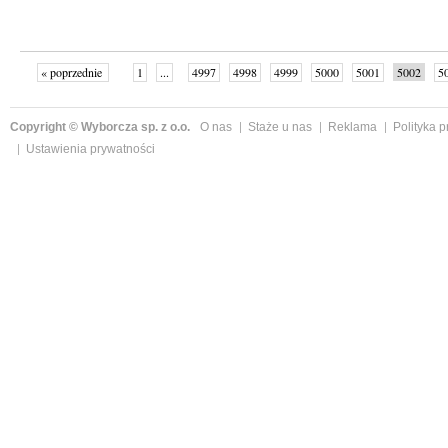
« poprzednie
1
...
4997
4998
4999
5000
5001
5002
5
...
5039
następne »
Copyright © Wyborcza sp. z o.o.
O nas
Staże u nas
Reklama
Polityka 
Ustawienia prywatności