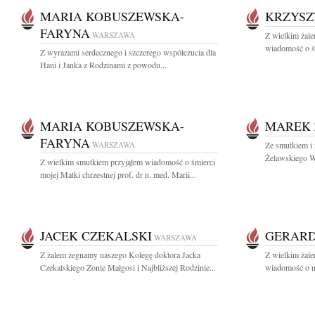
MARIA KOBUSZEWSKA-
KRZYSZ
FARYNA
WARSZAWA
Z wielkim żale
wiadomość o śm
Z wyrazami serdecznego i szczerego współczucia dla
Hani i Janka z Rodzinami z powodu...
MARIA KOBUSZEWSKA-
MAREK 
FARYNA
WARSZAWA
Ze smutkiem i
Żelawskiego Wy
Z wielkim smutkiem przyjąłem wiadomość o śmierci
mojej Matki chrzestnej prof. dr n. med. Marii...
JACEK CZEKALSKI
GERARD
WARSZAWA
Z żalem żegnamy naszego Kolegę doktora Jacka
Z wielkim żale
Czekalskiego Żonie Małgosi i Najbliższej Rodzinie...
wiadomość o na