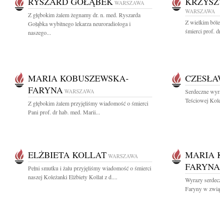
RYSZARD GOŁĄBEK
KRZYSZ
WARSZAWA
WARSZAWA
Z głębokim żalem żegnamy dr. n. med. Ryszarda
Z wielkim bóle
Gołąbka wybitnego lekarza neuroradiologa i
śmierci prof. d
naszego...
MARIA KOBUSZEWSKA-
CZESŁA
FARYNA
WARSZAWA
Serdeczne wyr
Teściowej Kole
Z głębokim żalem przyjęliśmy wiadomość o śmierci
Pani prof. dr hab. med. Marii...
ELŻBIETA KOLLAT
MARIA 
WARSZAWA
FARYNA
Pełni smutku i żalu przyjęliśmy wiadomość o śmierci
naszej Koleżanki Elżbiety Kollat z d....
Wyrazy serdecz
Faryny w związ