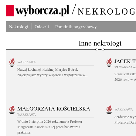
Nekrologi
Odeszli
Poradnik pogrzebowy
Inne nekrologi
JACEK 
WARSZAWA
79
WARSZAW
Naszej kochanej i dzielnej Marylce Butruk
Z wielkim żale
Najcieplejsze wyrazy wsparcia i współczucia w...
2026 roku w Au
MAŁGORZATA KOŚCIELSKA
WARSZAWA
WARSZAWA
Serdeczne wyr
W dniu 3 sierpnia 2026 roku zmarła Profesor
Profesora Dar
Małgorzata Kościelska Jej prace badawcze i
praktyka...