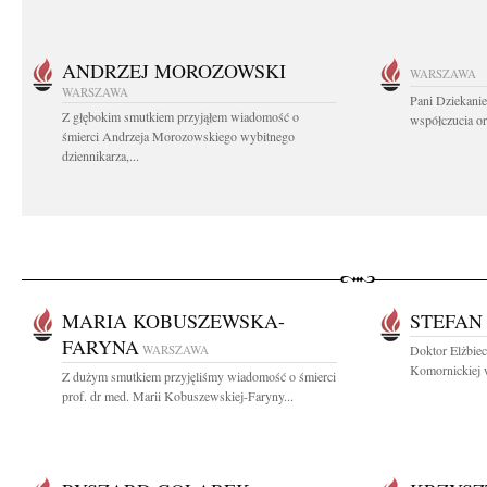
ANDRZEJ MOROZOWSKI
WARSZAWA
WARSZAWA
Pani Dziekanie
Z głębokim smutkiem przyjąłem wiadomość o
współczucia or
śmierci Andrzeja Morozowskiego wybitnego
dziennikarza,...
MARIA KOBUSZEWSKA-
STEFAN
FARYNA
WARSZAWA
Doktor Elżbiec
Komornickiej w
Z dużym smutkiem przyjęliśmy wiadomość o śmierci
prof. dr med. Marii Kobuszewskiej-Faryny...