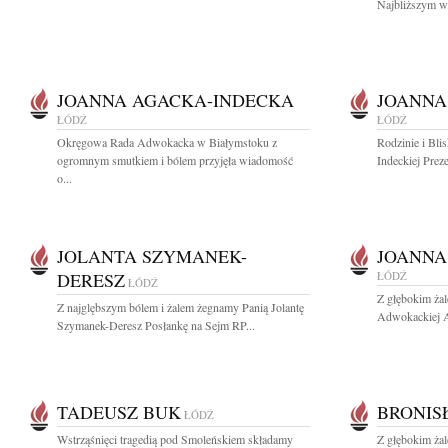
Najbliższym wy
JOANNA AGACKA-INDECKA
JOANNA
ŁÓDŹ
ŁÓDŹ
Okręgowa Rada Adwokacka w Białymstoku z
Rodzinie i Bl
ogromnym smutkiem i bólem przyjęła wiadomość
Indeckiej Prez
o...
JOLANTA SZYMANEK-
JOANNA
DERESZ
ŁÓDŹ
ŁÓDŹ
Z głębokim ża
Z najglębszym bólem i żalem żegnamy Panią Jolantę
Adwokackiej A
Szymanek-Deresz Posłankę na Sejm RP...
TADEUSZ BUK
BRONIS
ŁÓDŹ
Wstrząśnięci tragedią pod Smoleńskiem składamy
Z głębokim żal