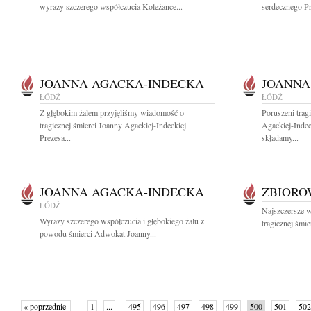
wyrazy szczerego współczucia Koleżance...
serdecznego Pr
JOANNA AGACKA-INDECKA
JOANNA
ŁÓDŹ
ŁÓDŹ
Z głębokim żalem przyjęliśmy wiadomość o
Poruszeni trag
tragicznej śmierci Joanny Agackiej-Indeckiej
Agackiej-Indec
Prezesa...
składamy...
JOANNA AGACKA-INDECKA
ZBIOR
ŁÓDŹ
Najszczersze 
Wyrazy szczerego współczucia i głębokiego żalu z
tragicznej śmie
powodu śmierci Adwokat Joanny...
« poprzednie
1
...
495
496
497
498
499
500
501
502