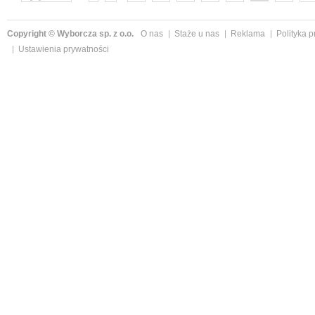
następne »
Copyright © Wyborcza sp. z o.o.
O nas
Staże u nas
Reklama
Polityka 
Ustawienia prywatności