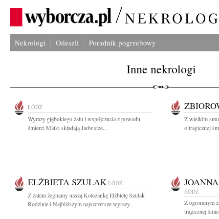
Nekrologi
Odeszli
Poradnik pogrzebowy
Inne nekrologi
ZBIOR
ŁÓDŹ
Wyrazy głębokiego żalu i współczucia z powodu
Z wielkim smu
śmierci Matki składają Jadwidze...
o tragicznej śmi
ELŻBIETA SZULAK
JOANNA
ŁÓDŹ
ŁÓDŹ
Z żalem żegnamy naszą Koleżankę Elżbietę Szulak
Z ogromnym ża
Rodzinie i Najbliższym najszczersze wyrazy...
tragicznej śmie