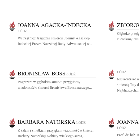
JOANNA AGACKA-INDECKA
ZBIOR
ŁÓDŹ
Głęboko przeję
Wstrząśnięci tragiczną śmiercią Joanny Agackiej-
z Rodziną i ws
Indeckiej Prezes Naczelnej Rady Adwokackiej w...
BRONISŁAW BOSS
ŁÓDŹ
ŁÓDŹ
Najszczersze 
Pogrążeni w głębokim smutku przyjęliśmy
śmiercią Taty 
wiadomość o śmierci Bronisława Bossa naszego...
Najbliższych...
BARBARA NATORSKA
JOANNA
ŁÓDŹ
ŁÓDŹ
Z żalem i smutkiem przyjęłam wiadomość o śmierci
Prof. dr. hab.
Barbary Natorskiej Kobiety wielkiego serca,...