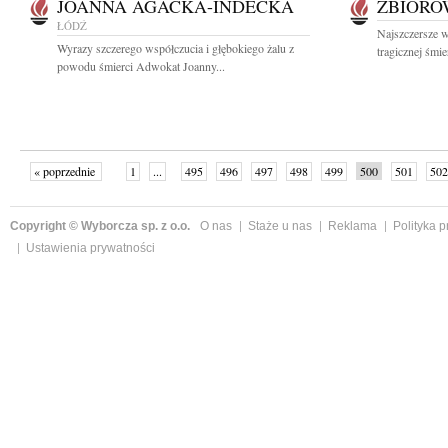
JOANNA AGACKA-INDECKA
ZBIOR
ŁÓDŹ
Najszczersze 
Wyrazy szczerego współczucia i głębokiego żalu z
tragicznej śmie
powodu śmierci Adwokat Joanny...
« poprzednie
1
...
495
496
497
498
499
500
501
502
następne »
Copyright © Wyborcza sp. z o.o.
O nas
Staże u nas
Reklama
Polityka 
Ustawienia prywatności