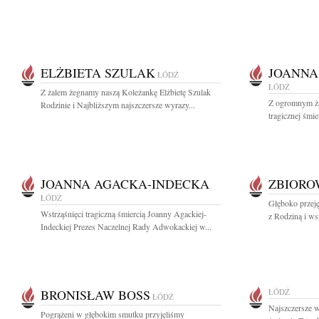
ELŻBIETA SZULAK
JOANNA
ŁÓDŹ
ŁÓDŹ
Z żalem żegnamy naszą Koleżankę Elżbietę Szulak
Z ogromnym ża
Rodzinie i Najbliższym najszczersze wyrazy...
tragicznej śmie
JOANNA AGACKA-INDECKA
ZBIOR
ŁÓDŹ
Głęboko przeję
Wstrząśnięci tragiczną śmiercią Joanny Agackiej-
z Rodziną i ws
Indeckiej Prezes Naczelnej Rady Adwokackiej w...
BRONISŁAW BOSS
ŁÓDŹ
ŁÓDŹ
Najszczersze 
Pogrążeni w głębokim smutku przyjęliśmy