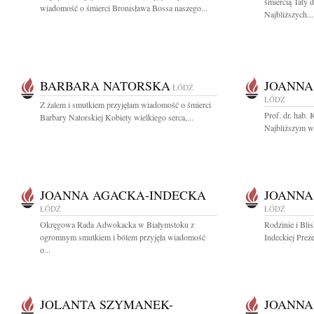
śmiercią Taty 
wiadomość o śmierci Bronisława Bossa naszego...
Najbliższych...
BARBARA NATORSKA
JOANNA
ŁÓDŹ
ŁÓDŹ
Z żalem i smutkiem przyjęłam wiadomość o śmierci
Prof. dr. hab.
Barbary Natorskiej Kobiety wielkiego serca,...
Najbliższym wy
JOANNA AGACKA-INDECKA
JOANNA
ŁÓDŹ
ŁÓDŹ
Okręgowa Rada Adwokacka w Białymstoku z
Rodzinie i Bl
ogromnym smutkiem i bólem przyjęła wiadomość
Indeckiej Prez
o...
JOLANTA SZYMANEK-
JOANNA