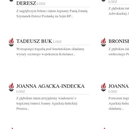
DERESZ
ŁÓDŹ
ŁÓDŹ
Z głębokim ża
Z najglębszym bólem i żalem żegnamy Panią Jolantę
Adwokackiej A
Szymanek-Deresz Posłankę na Sejm RP...
TADEUSZ BUK
BRONIS
ŁÓDŹ
Wstrząśnięci tragedią pod Smoleńskiem składamy
Z głębokim żal
wyrazy szczerego współczucia Koleżance...
serdecznego Pr
JOANNA AGACKA-INDECKA
JOANNA
ŁÓDŹ
ŁÓDŹ
Z głębokim żalem przyjęliśmy wiadomość o
Poruszeni trag
tragicznej śmierci Joanny Agackiej-Indeckiej
Agackiej-Indec
Prezesa...
składamy...