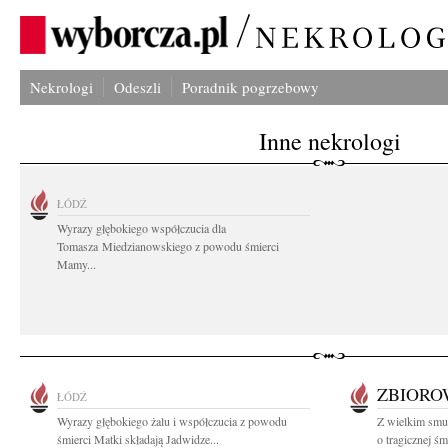
Nekrologi
Odeszli
Poradnik pogrzebowy
Inne nekrologi
ŁÓDŹ
Wyrazy głębokiego współczucia dla
Tomasza Miedzianowskiego z powodu śmierci
Mamy...
ZBIOR
ŁÓDŹ
Wyrazy głębokiego żalu i współczucia z powodu
Z wielkim smu
śmierci Matki składają Jadwidze...
o tragicznej śmi