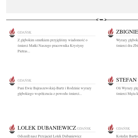
ZBIGNI
GDAŃSK
Z głębokim smutkiem przyjęliśmy wiadomość o
Wyrazy głębok
śmierci Matki Naszego pracownika Krystyny
śmierci dra Zb
Pietras...
STEFAN
GDAŃSK
Pani Ewie Bajraszewskiej-Bartz i Rodzinie wyrazy
Oli Wyrazy gł
głębokiego współczucia z powodu śmierci...
śmierci Męża k
LOLEK DUBANIEWICZ
GDAŃSK
GDAŃSK
Odszedł nasz Przyjaciel Lolek Dubaniewicz
Koledze Bartło