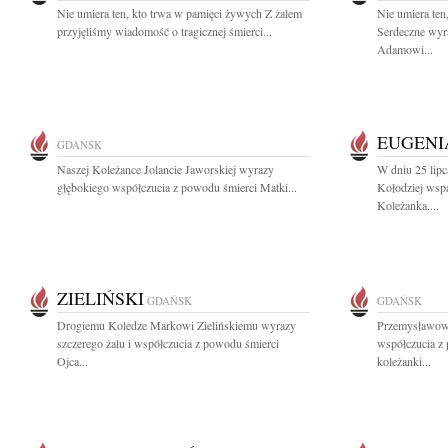
Nie umiera ten, kto trwa w pamięci żywych Z żalem
Nie umiera ten
przyjęliśmy wiadomość o tragicznej śmierci...
Serdeczne wyr
Adamowi...
EUGENI
GDAŃSK
Naszej Koleżance Jolancie Jaworskiej wyrazy
W dniu 25 lipc
głębokiego współczucia z powodu śmierci Matki...
Kołodziej wspa
Koleżanka....
ZIELIŃSKI
GDAŃSK
GDAŃSK
Drogiemu Koledze Markowi Zielińskiemu wyrazy
Przemysławowi
szczerego żalu i współczucia z powodu śmierci
współczucia z
Ojca...
koleżanki...