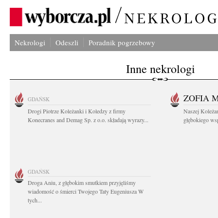
Nekrologi
Odeszli
Poradnik pogrzebowy
Inne nekrologi
ZOFIA 
GDAŃSK
Drogi Piotrze Koleżanki i Koledzy z firmy
Naszej Koleża
Konecranes and Demag Sp. z o.o. składają wyrazy...
głębokiego wspó
GDAŃSK
Droga Aniu, z głębokim smutkiem przyjęliśmy
wiadomość o śmierci Twojego Taty Eugeniusza W
tych...