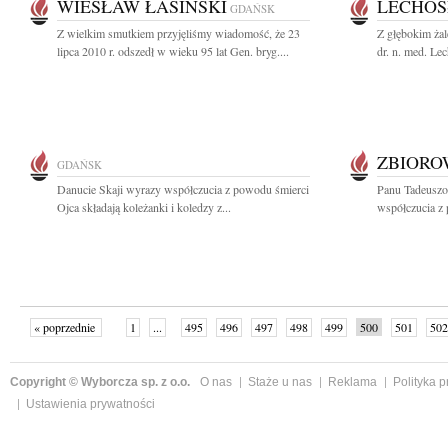
WIESŁAW ŁASIŃSKI
LECHOS
GDAŃSK
Z wielkim smutkiem przyjęliśmy wiadomość, że 23
Z głębokim ża
lipca 2010 r. odszedł w wieku 95 lat Gen. bryg....
dr. n. med. Le
ZBIOR
GDAŃSK
Danucie Skaji wyrazy współczucia z powodu śmierci
Panu Tadeuszo
Ojca składają koleżanki i koledzy z...
współczucia z 
« poprzednie
1
...
495
496
497
498
499
500
501
502
następne »
Copyright © Wyborcza sp. z o.o.
O nas
Staże u nas
Reklama
Polityka 
Ustawienia prywatności