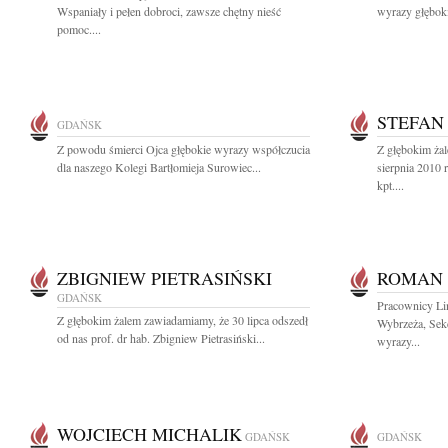
Wspaniały i pełen dobroci, zawsze chętny nieść
wyrazy głęboki
pomoc....
STEFAN
GDAŃSK
Z powodu śmierci Ojca głębokie wyrazy współczucia
Z głębokim ża
dla naszego Kolegi Bartłomieja Surowiec...
sierpnia 2010 
kpt....
ZBIGNIEW PIETRASIŃSKI
ROMAN 
GDAŃSK
Pracownicy Li
Z głębokim żalem zawiadamiamy, że 30 lipca odszedł
Wybrzeża, Sek
od nas prof. dr hab. Zbigniew Pietrasiński...
wyrazy...
WOJCIECH MICHALIK
GDAŃSK
GDAŃSK