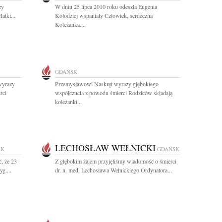
zy
W dniu 25 lipca 2010 roku odeszła Eugenia
atki...
Kołodziej wspaniały Człowiek, serdeczna
Koleżanka....
GDAŃSK
wyrazy
Przemysławowi Naskręt wyrazy głębokiego
rci
współczucia z powodu śmierci Rodziców składają
koleżanki...
LECHOSŁAW WEŁNICKI
SK
GDAŃSK
, że 23
Z głębokim żalem przyjęliśmy wiadomość o śmierci
g....
dr. n. med. Lechosława Wełnickiego Ordynatora...