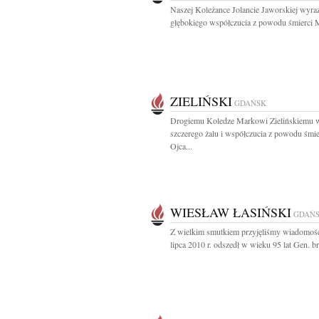
Naszej Koleżance Jolancie Jaworskiej wyra
głębokiego współczucia z powodu śmierci M
ZIELIŃSKI
GDAŃSK
Drogiemu Koledze Markowi Zielińskiemu 
szczerego żalu i współczucia z powodu śmie
Ojca...
WIESŁAW ŁASIŃSKI
GDAŃ
Z wielkim smutkiem przyjęliśmy wiadomość
lipca 2010 r. odszedł w wieku 95 lat Gen. bry