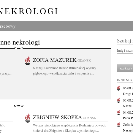
grzebowy
Inne nekrologi
Szukaj
Imię i naz
ZOFIA MAZUREK
GDAŃSK
Naszej Koleżance Beacie Rumińskiej wyrazy
yrazy...
głębokiego współczucia, żalu i wsparcia z...
INNE NE
06.08
Drogi P
05.08
Nasze 
04.08
ZBIGNIEW SKOPKA
GDAŃSK
Panu P
Zofia 
ść o
Wyrazy głębokiego współczucia Rodzinie z powodu
Naszej
ny
śmierci dra Zbigniewa Skopka wyśmienitego...