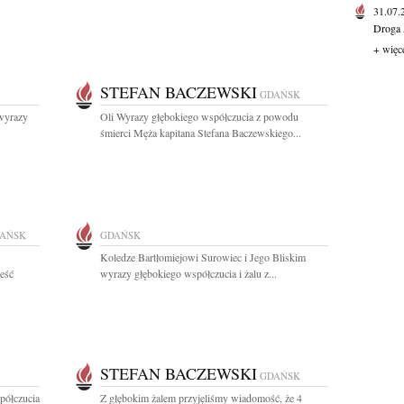
31.07
Droga 
+ więc
STEFAN BACZEWSKI
GDAŃSK
 wyrazy
Oli Wyrazy głębokiego współczucia z powodu
śmierci Męża kapitana Stefana Baczewskiego...
AŃSK
GDAŃSK
Koledze Bartłomiejowi Surowiec i Jego Bliskim
ieść
wyrazy głębokiego współczucia i żalu z...
STEFAN BACZEWSKI
GDAŃSK
półczucia
Z głębokim żalem przyjęliśmy wiadomość, że 4