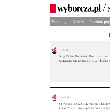
Nekrologi
Odeszli
Poradnik po
GDAŃSK
Drogi Piotrze Koleżanki i Koledzy z firmy
Konecranes and Demag Sp. z o.o. składają w
GDAŃSK
Z głębokim smutkiem przyjęliśmy wiadomo
śmierci Matki Naszego pracownika Krysty