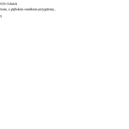
.2026
Gdańsk
Aniu, z głębokim smutkiem przyjęliśmy...
ej