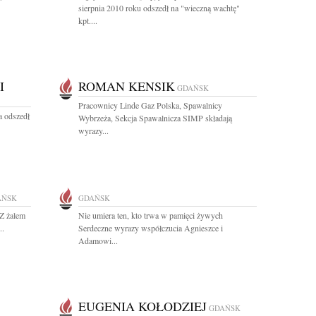
sierpnia 2010 roku odszedł na "wieczną wachtę"
kpt....
I
ROMAN KENSIK
GDAŃSK
Pracownicy Linde Gaz Polska, Spawalnicy
a odszedł
Wybrzeża, Sekcja Spawalnicza SIMP składają
wyrazy...
AŃSK
GDAŃSK
 Z żalem
Nie umiera ten, kto trwa w pamięci żywych
..
Serdeczne wyrazy współczucia Agnieszce i
Adamowi...
EUGENIA KOŁODZIEJ
GDAŃSK