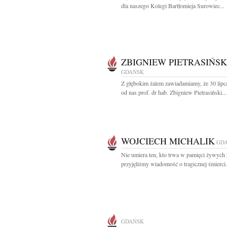
dla naszego Kolegi Bartłomieja Surowiec...
ZBIGNIEW PIETRASIŃSK
GDAŃSK
Z głębokim żalem zawiadamiamy, że 30 lipc
od nas prof. dr hab. Zbigniew Pietrasiński...
WOJCIECH MICHALIK
GD
Nie umiera ten, kto trwa w pamięci żywych
przyjęliśmy wiadomość o tragicznej śmierci.
GDAŃSK