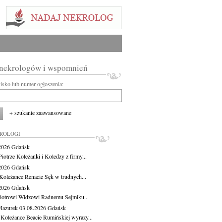
 nekrologów i wspomnień
wisko lub numer ogłoszenia:
+ szukanie zaawansowane
KROLOGI
.2026
Gdańsk
iotrze Koleżanki i Koledzy z firmy...
.2026
Gdańsk
Koleżance Renacie Sęk w trudnych...
.2026
Gdańsk
iotrowi Widzowi Radnemu Sejmiku...
Mazurek
03.08.2026
Gdańsk
 Koleżance Beacie Rumińskiej wyrazy...