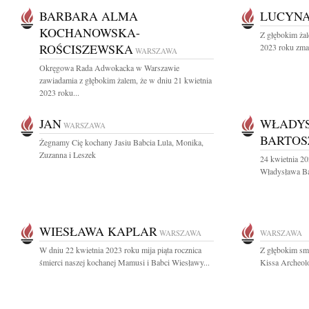
BARBARA ALMA
LUCYNA
KOCHANOWSKA-
Z głębokim żal
ROŚCISZEWSKA
2023 roku zmar
WARSZAWA
Okręgowa Rada Adwokacka w Warszawie
zawiadamia z głębokim żalem, że w dniu 21 kwietnia
2023 roku...
JAN
WŁADY
WARSZAWA
BARTOS
Żegnamy Cię kochany Jasiu Babcia Lula, Monika,
Zuzanna i Leszek
24 kwietnia 20
Władysława Bar
WIESŁAWA KAPLAR
WARSZAWA
WARSZAWA
W dniu 22 kwietnia 2023 roku mija piąta rocznica
Z głębokim smu
śmierci naszej kochanej Mamusi i Babci Wiesławy...
Kissa Archeolo