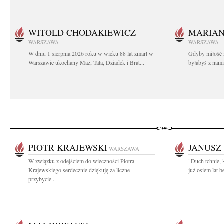
WITOLD CHODAKIEWICZ
MARIA
WARSZAWA
WARSZAWA
W dniu 1 sierpnia 2026 roku w wieku 88 lat zmarł w
Gdyby miłość 
Warszawie ukochany Mąż, Tata, Dziadek i Brat...
byłabyś z nami 
PIOTR KRAJEWSKI
JANUSZ
WARSZAWA
W związku z odejściem do wieczności Piotra
"Duch tchnie, 
Krajewskiego serdecznie dziękuję za liczne
już osiem lat b
przybycie...