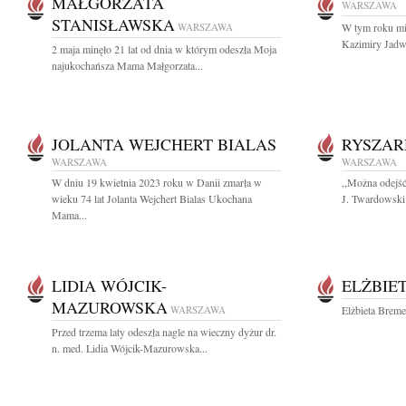
MAŁGORZATA
WARSZAWA
STANISŁAWSKA
WARSZAWA
W tym roku mij
Kazimiry Jadwi
2 maja minęło 21 lat od dnia w którym odeszła Moja
najukochańsza Mama Małgorzata...
JOLANTA WEJCHERT BIALAS
RYSZAR
WARSZAWA
WARSZAWA
W dniu 19 kwietnia 2023 roku w Danii zmarła w
,,Można odejść
wieku 74 lat Jolanta Wejchert Bialas Ukochana
J. Twardowski
Mama...
LIDIA WÓJCIK-
ELŻBIE
MAZUROWSKA
WARSZAWA
Elżbieta Breme
Przed trzema laty odeszła nagle na wieczny dyżur dr.
n. med. Lidia Wójcik-Mazurowska...