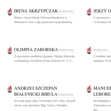
IRENA SKRZYPCZAK
JERZY 
WARSZAWA
Rektor i Senat Szkoły Głównej Handlowej w
Z ogromnym sm
Warszawie wraz z całą społecznością akademicką...
13 kwietnia 202
OLIMPIA ZABORSKA
WARSZAWA
WARSZAWA
Z ogromnym smutkiem żegnamy Olimpię Zaborską
Z wielkim żal
wieloletniego Dyrektora Domu Dziecka Nr 12 w...
zmarłego 30 ma
ANDRZEJ SZCZEPAN
MANUEL
BIAŁYNICKI BIRULA
LEBORE
WARSZAWA
Dwa lata temu, dnia 19 kwietnia 2021 roku, odszedł
El Embajador d
od nas nasz ukochany Mąż, Ojciec i Dziadek...
Venezuela en l
del...