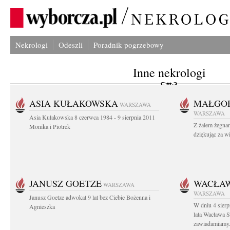
Nekrologi
Odeszli
Poradnik pogrzebowy
Inne nekrologi
ASIA KUŁAKOWSKA
MAŁGOR
WARSZAWA
WARSZAWA
Asia Kułakowska 8 czerwca 1984 - 9 sierpnia 2011
Z żalem żegnam
Monika i Piotrek
dziękując za w
JANUSZ GOETZE
WACŁAW
WARSZAWA
WARSZAWA
Janusz Goetze adwokat 9 lat bez Ciebie Bożenna i
W dniu 4 sier
Agnieszka
lata Wacława 
zawiadamiamy.