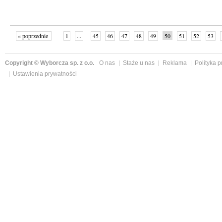
« poprzednie
1
...
45
46
47
48
49
50
51
52
53
»
Copyright © Wyborcza sp. z o.o.
O nas
Staże u nas
Reklama
Polityka 
Ustawienia prywatności