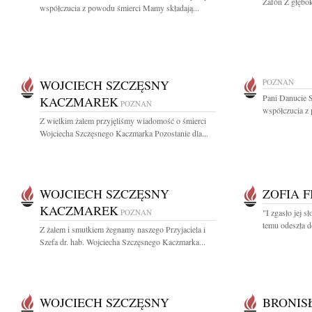
Zafón Z głębok
współczucia z powodu śmierci Mamy składają...
WOJCIECH SZCZĘSNY
POZNAŃ
Pani Danucie 
KACZMAREK
POZNAŃ
współczucia z 
Z wielkim żalem przyjęliśmy wiadomość o śmierci
Wojciecha Szczęsnego Kaczmarka Pozostanie dla...
WOJCIECH SZCZĘSNY
ZOFIA F
KACZMAREK
POZNAŃ
"I zgasło jej s
temu odeszła d
Z żalem i smutkiem żegnamy naszego Przyjaciela i
Szefa dr. hab. Wojciecha Szczęsnego Kaczmarka...
WOJCIECH SZCZĘSNY
BRONIS