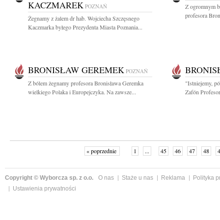
KACZMAREK
POZNAŃ
Z ogromnym bó
profesora Bron
Żegnamy z żalem dr hab. Wojciecha Szczęsnego
Kaczmarka byłego Prezydenta Miasta Poznania...
BRONISŁAW GEREMEK
BRONIS
POZNAŃ
Z bólem żegnamy profesora Bronisława Geremka
"Istniejemy, p
wielkiego Polaka i Europejczyka. Na zawsze...
Zafón Profesor
« poprzednie
1
...
45
46
47
48
Copyright © Wyborcza sp. z o.o.
O nas
Staże u nas
Reklama
Polityka 
Ustawienia prywatności