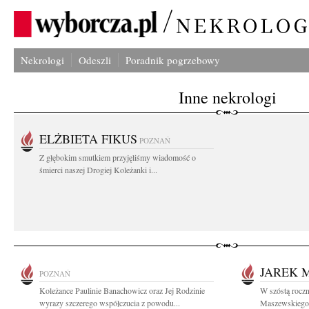
Nekrologi
Odeszli
Poradnik pogrzebowy
Inne nekrologi
ELŻBIETA FIKUS
POZNAŃ
Z głębokim smutkiem przyjęliśmy wiadomość o
śmierci naszej Drogiej Koleżanki i...
JAREK 
POZNAŃ
Koleżance Paulinie Banachowicz oraz Jej Rodzinie
W szóstą roczn
wyrazy szczerego współczucia z powodu...
Maszewskiego 