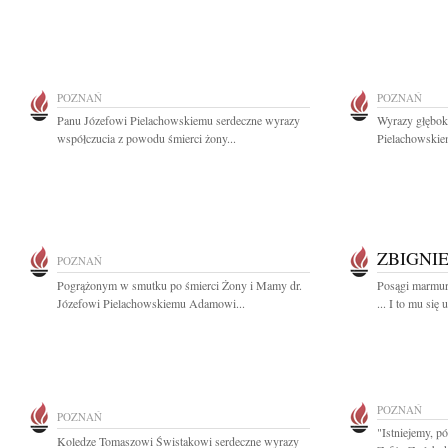
POZNAŃ
POZNAŃ
Panu Józefowi Pielachowskiemu serdeczne wyrazy
Wyrazy głęboki
współczucia z powodu śmierci żony...
Pielachowskie
ZBIGNI
POZNAŃ
Pogrążonym w smutku po śmierci Żony i Mamy dr.
Posągi marmuro
Józefowi Pielachowskiemu Adamowi...
... I to mu się 
POZNAŃ
POZNAŃ
"Istniejemy, pó
Koledze Tomaszowi Świstakowi serdeczne wyrazy