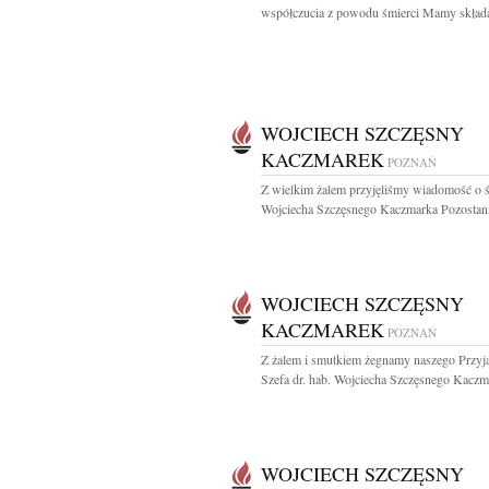
współczucia z powodu śmierci Mamy składaj
WOJCIECH SZCZĘSNY
KACZMAREK
POZNAŃ
Z wielkim żalem przyjęliśmy wiadomość o ś
Wojciecha Szczęsnego Kaczmarka Pozostanie
WOJCIECH SZCZĘSNY
KACZMAREK
POZNAŃ
Z żalem i smutkiem żegnamy naszego Przyjac
Szefa dr. hab. Wojciecha Szczęsnego Kaczma
WOJCIECH SZCZĘSNY