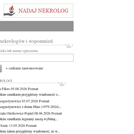
 nekrologów i wspomnień
wisko lub numer ogłoszenia:
+ szukanie zaawansowane
KROLOGI
a Fikus
05.08.2026
Poznań
okim smutkiem przyjęliśmy wiadomość o...
Augustynowicz
03.07.2026
Poznań
Augustynowicz z domu Hinz (1979-2024)...
zata Oleśkowicz-Popiel
08.06.2026
Poznań
okim smutkiem żegnamy naszą wybitną...
 Szulc
13.05.2026
Poznań
okim żalem przyjęliśmy wiadomość, że w...