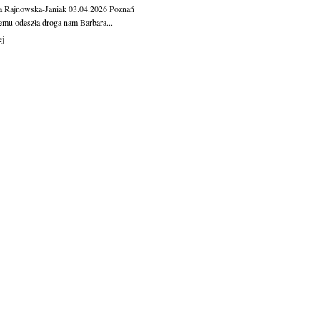
a Rajnowska-Janiak
03.04.2026
Poznań
temu odeszła droga nam Barbara...
ej