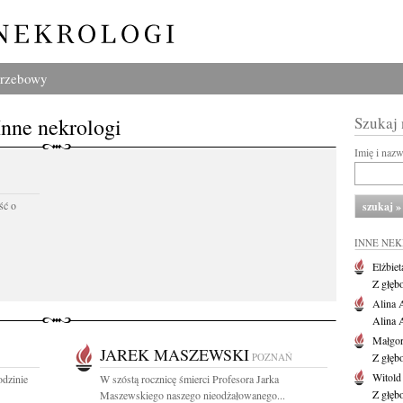
grzebowy
Inne nekrologi
Szukaj
Imię i naz
ść o
INNE NE
Elżbiet
Z głęb
Alina 
Alina 
Małgor
JAREK MASZEWSKI
POZNAŃ
Z głęb
Witold
odzinie
W szóstą rocznicę śmierci Profesora Jarka
Z głęb
Maszewskiego naszego nieodżałowanego...