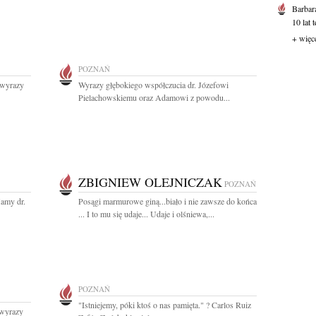
Barbar
10 lat 
+ więc
POZNAŃ
 wyrazy
Wyrazy głębokiego współczucia dr. Józefowi
Pielachowskiemu oraz Adamowi z powodu...
ZBIGNIEW OLEJNICZAK
POZNAŃ
amy dr.
Posągi marmurowe giną...biało i nie zawsze do końca
... I to mu się udaje... Udaje i olśniewa,...
POZNAŃ
"Istniejemy, póki ktoś o nas pamięta." ? Carlos Ruiz
 wyrazy