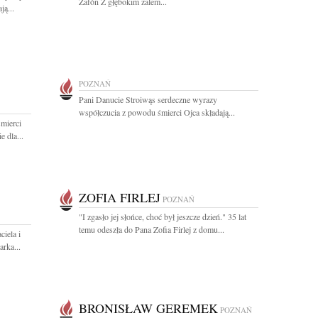
Zafón Z głębokim żalem...
ą...
POZNAŃ
Pani Danucie Stroiwąs serdeczne wyrazy
współczucia z powodu śmierci Ojca składają...
mierci
 dla...
ZOFIA FIRLEJ
POZNAŃ
"I zgasło jej słońce, choć był jeszcze dzień." 35 lat
temu odeszła do Pana Zofia Firlej z domu...
iela i
rka...
BRONISŁAW GEREMEK
POZNAŃ