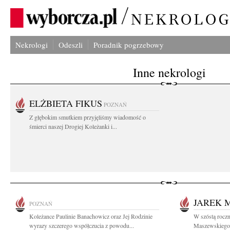
Nekrologi
Odeszli
Poradnik pogrzebowy
Inne nekrologi
ELŻBIETA FIKUS
POZNAŃ
Z głębokim smutkiem przyjęliśmy wiadomość o
śmierci naszej Drogiej Koleżanki i...
JAREK 
POZNAŃ
Koleżance Paulinie Banachowicz oraz Jej Rodzinie
W szóstą roczn
wyrazy szczerego współczucia z powodu...
Maszewskiego 