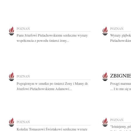
POZNAŃ
POZNAŃ
Panu Józefowi Pielachowskiemu serdeczne wyrazy
Wyrazy głęboki
współczucia z powodu śmierci żony...
Pielachowskie
ZBIGNI
POZNAŃ
Pogrążonym w smutku po śmierci Żony i Mamy dr.
Posągi marmuro
Józefowi Pielachowskiemu Adamowi...
... I to mu się 
POZNAŃ
POZNAŃ
"Istniejemy, pó
Koledze Tomaszowi Świstakowi serdeczne wyrazy