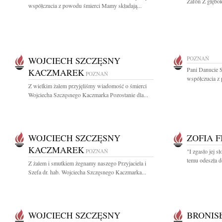
Zafón Z głębok
współczucia z powodu śmierci Mamy składają...
WOJCIECH SZCZĘSNY
POZNAŃ
Pani Danucie 
KACZMAREK
POZNAŃ
współczucia z 
Z wielkim żalem przyjęliśmy wiadomość o śmierci
Wojciecha Szczęsnego Kaczmarka Pozostanie dla...
WOJCIECH SZCZĘSNY
ZOFIA F
KACZMAREK
POZNAŃ
"I zgasło jej s
temu odeszła d
Z żalem i smutkiem żegnamy naszego Przyjaciela i
Szefa dr. hab. Wojciecha Szczęsnego Kaczmarka...
WOJCIECH SZCZĘSNY
BRONIS