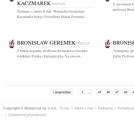
KACZMAREK
POZNAŃ
Z ogromnym bó
profesora Bron
Żegnamy z żalem dr hab. Wojciecha Szczęsnego
Kaczmarka byłego Prezydenta Miasta Poznania...
BRONISŁAW GEREMEK
BRONIS
POZNAŃ
Z bólem żegnamy profesora Bronisława Geremka
"Istniejemy, p
wielkiego Polaka i Europejczyka. Na zawsze...
Zafón Profesor
« poprzednie
1
...
45
46
47
48
Copyright © Wyborcza sp. z o.o.
O nas
Staże u nas
Reklama
Polityka 
Ustawienia prywatności