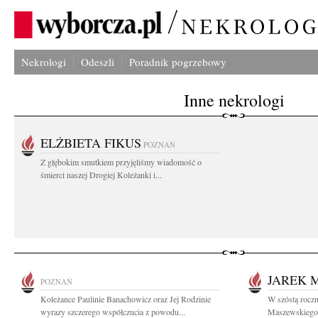
Nekrologi
Odeszli
Poradnik pogrzebowy
Inne nekrologi
ELŻBIETA FIKUS
POZNAŃ
Z głębokim smutkiem przyjęliśmy wiadomość o
śmierci naszej Drogiej Koleżanki i...
JAREK 
POZNAŃ
Koleżance Paulinie Banachowicz oraz Jej Rodzinie
W szóstą roczn
wyrazy szczerego współczucia z powodu...
Maszewskiego 