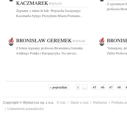
KACZMAREK
POZNAŃ
Z ogromnym bó
profesora Bron
Żegnamy z żalem dr hab. Wojciecha Szczęsnego
Kaczmarka byłego Prezydenta Miasta Poznania...
BRONISŁAW GEREMEK
BRONIS
POZNAŃ
Z bólem żegnamy profesora Bronisława Geremka
"Istniejemy, p
wielkiego Polaka i Europejczyka. Na zawsze...
Zafón Profesor
« poprzednie
1
...
45
46
47
48
Copyright © Wyborcza sp. z o.o.
O nas
Staże u nas
Reklama
Polityka 
Ustawienia prywatności