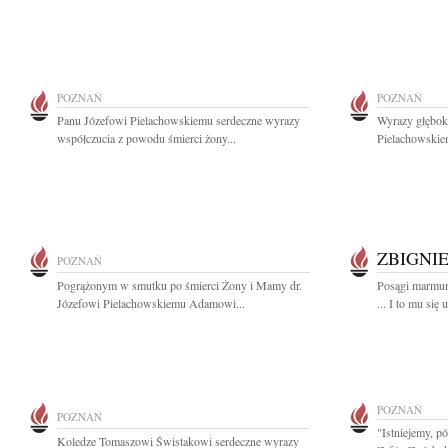
POZNAŃ
POZNAŃ
Panu Józefowi Pielachowskiemu serdeczne wyrazy
Wyrazy głęboki
współczucia z powodu śmierci żony...
Pielachowskie
ZBIGNI
POZNAŃ
Pogrążonym w smutku po śmierci Żony i Mamy dr.
Posągi marmuro
Józefowi Pielachowskiemu Adamowi...
... I to mu się 
POZNAŃ
POZNAŃ
"Istniejemy, pó
Koledze Tomaszowi Świstakowi serdeczne wyrazy