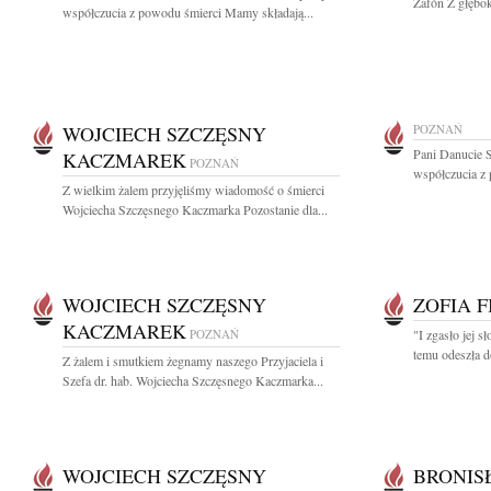
Zafón Z głębok
współczucia z powodu śmierci Mamy składają...
WOJCIECH SZCZĘSNY
POZNAŃ
Pani Danucie 
KACZMAREK
POZNAŃ
współczucia z 
Z wielkim żalem przyjęliśmy wiadomość o śmierci
Wojciecha Szczęsnego Kaczmarka Pozostanie dla...
WOJCIECH SZCZĘSNY
ZOFIA F
KACZMAREK
POZNAŃ
"I zgasło jej s
temu odeszła d
Z żalem i smutkiem żegnamy naszego Przyjaciela i
Szefa dr. hab. Wojciecha Szczęsnego Kaczmarka...
WOJCIECH SZCZĘSNY
BRONIS