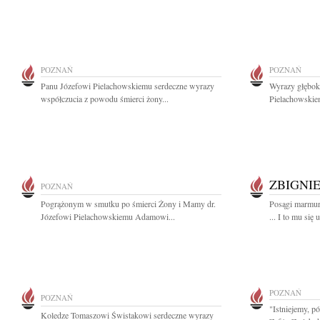
POZNAŃ
POZNAŃ
Panu Józefowi Pielachowskiemu serdeczne wyrazy
Wyrazy głęboki
współczucia z powodu śmierci żony...
Pielachowskie
ZBIGNI
POZNAŃ
Pogrążonym w smutku po śmierci Żony i Mamy dr.
Posągi marmuro
Józefowi Pielachowskiemu Adamowi...
... I to mu się 
POZNAŃ
POZNAŃ
"Istniejemy, pó
Koledze Tomaszowi Świstakowi serdeczne wyrazy