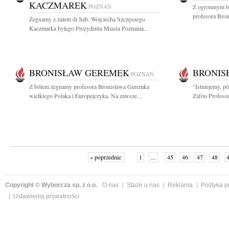
KACZMAREK
POZNAŃ
Z ogromnym bó
profesora Bron
Żegnamy z żalem dr hab. Wojciecha Szczęsnego
Kaczmarka byłego Prezydenta Miasta Poznania...
BRONISŁAW GEREMEK
BRONIS
POZNAŃ
Z bólem żegnamy profesora Bronisława Geremka
"Istniejemy, p
wielkiego Polaka i Europejczyka. Na zawsze...
Zafón Profesor
« poprzednie
1
...
45
46
47
48
Copyright © Wyborcza sp. z o.o.
O nas
Staże u nas
Reklama
Polityka 
Ustawienia prywatności