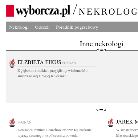
Nekrologi
Odeszli
Poradnik pogrzebowy
Inne nekrologi
ELŻBIETA FIKUS
POZNAŃ
Z głębokim smutkiem przyjęliśmy wiadomość o
śmierci naszej Drogiej Koleżanki i...
JAREK 
POZNAŃ
Koleżance Paulinie Banachowicz oraz Jej Rodzinie
W szóstą roczn
wyrazy szczerego współczucia z powodu...
Maszewskiego 