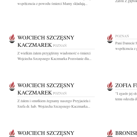
Zafón Z głębok
współczucia z powodu śmierci Mamy składają...
WOJCIECH SZCZĘSNY
POZNAŃ
Pani Danucie 
KACZMAREK
POZNAŃ
współczucia z 
Z wielkim żalem przyjęliśmy wiadomość o śmierci
Wojciecha Szczęsnego Kaczmarka Pozostanie dla...
WOJCIECH SZCZĘSNY
ZOFIA F
KACZMAREK
POZNAŃ
"I zgasło jej s
temu odeszła d
Z żalem i smutkiem żegnamy naszego Przyjaciela i
Szefa dr. hab. Wojciecha Szczęsnego Kaczmarka...
WOJCIECH SZCZĘSNY
BRONIS