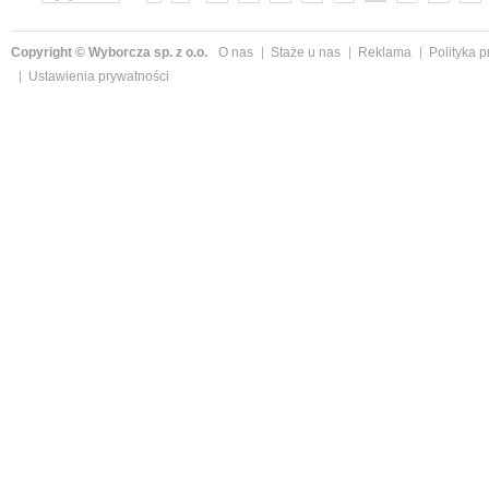
»
Copyright © Wyborcza sp. z o.o.
O nas
Staże u nas
Reklama
Polityka 
Ustawienia prywatności