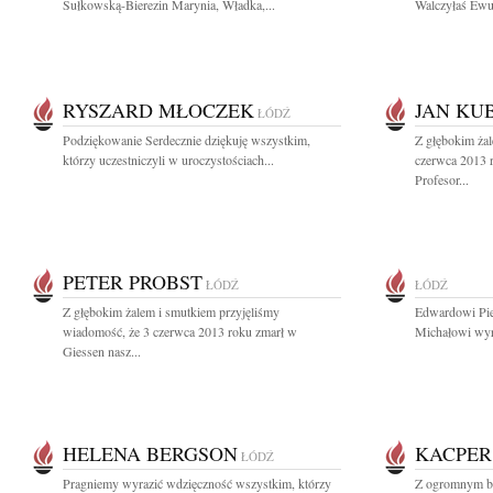
Sułkowską-Bierezin Marynia, Władka,...
Walczyłaś Ewu
RYSZARD MŁOCZEK
JAN KU
ŁÓDŹ
Podziękowanie Serdecznie dziękuję wszystkim,
Z głębokim ża
którzy uczestniczyli w uroczystościach...
czerwca 2013 r
Profesor...
PETER PROBST
ŁÓDŹ
ŁÓDŹ
Z głębokim żalem i smutkiem przyjęliśmy
Edwardowi Pie
wiadomość, że 3 czerwca 2013 roku zmarł w
Michałowi wyra
Giessen nasz...
HELENA BERGSON
KACPER
ŁÓDŹ
Pragniemy wyrazić wdzięczność wszystkim, którzy
Z ogromnym bó