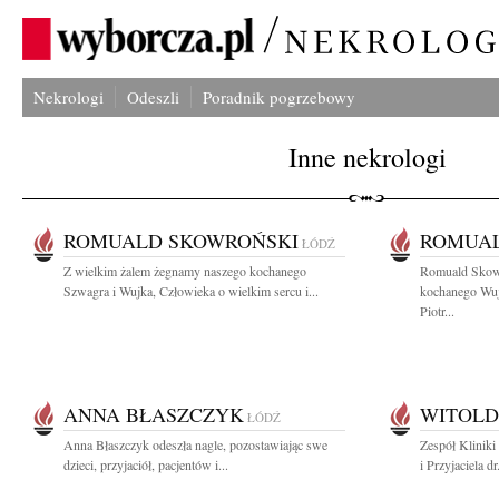
Nekrologi
Odeszli
Poradnik pogrzebowy
Inne nekrologi
ROMUALD SKOWROŃSKI
ROMUAL
ŁÓDŹ
Z wielkim żalem żegnamy naszego kochanego
Romuald Skow
Szwagra i Wujka, Człowieka o wielkim sercu i...
kochanego Wuj
Piotr...
ANNA BŁASZCZYK
WITOLD
ŁÓDŹ
Anna Błaszczyk odeszła nagle, pozostawiając swe
Zespół Klinik
dzieci, przyjaciół, pacjentów i...
i Przyjaciela d