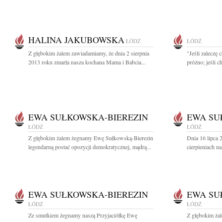
HALINA JAKUBOWSKA
ŁÓDŹ
ŁÓDŹ
Z głębokim żalem zawiadamiamy, że dnia 2 sierpnia
"Jeśli zaleczę 
2013 roku zmarła nasza kochana Mama i Babcia...
próżno; jeśli c
EWA SUŁKOWSKA-BIEREZIN
EWA SU
ŁÓDŹ
ŁÓDŹ
Z głębokim żalem żegnamy Ewę Sułkowską-Bierezin
Dnia 16 lipca 
legendarną postać opozycji demokratycznej, mądrą...
cierpieniach na
EWA SUŁKOWSKA-BIEREZIN
EWA SU
ŁÓDŹ
ŁÓDŹ
Ze smutkiem żegnamy naszą Przyjaciółkę Ewę
Z głębokim ża