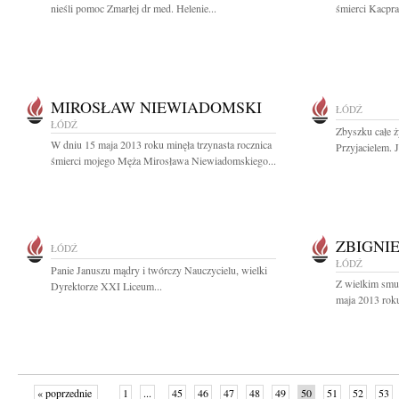
nieśli pomoc Zmarłej dr med. Helenie...
śmierci Kacpra
MIROSŁAW NIEWIADOMSKI
ŁÓDŹ
ŁÓDŹ
Zbyszku całe ż
W dniu 15 maja 2013 roku minęła trzynasta rocznica
Przyjacielem. J
śmierci mojego Męża Mirosława Niewiadomskiego...
ZBIGNI
ŁÓDŹ
ŁÓDŹ
Panie Januszu mądry i twórczy Nauczycielu, wielki
Z wielkim smu
Dyrektorze XXI Liceum...
maja 2013 roku
« poprzednie
1
...
45
46
47
48
49
50
51
52
53