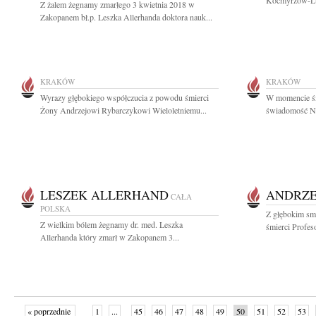
Kocmyrzów-Lub
Z żalem żegnamy zmarłego 3 kwietnia 2018 w
Zakopanem bł.p. Leszka Allerhanda doktora nauk...
KRAKÓW
KRAKÓW
Wyrazy głębokiego współczucia z powodu śmierci
W momencie śm
Żony Andrzejowi Rybarczykowi Wieloletniemu...
świadomość Nic
LESZEK ALLERHAND
ANDRZE
CAŁA
POLSKA
Z głębokim sm
Z wielkim bólem żegnamy dr. med. Leszka
śmierci Profes
Allerhanda który zmarł w Zakopanem 3...
« poprzednie
1
...
45
46
47
48
49
50
51
52
53