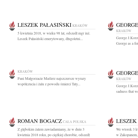
LESZEK PAŁASIŃSKI
GEORGE
KRAKÓW
KRAKÓW
5 kwietnia 2018, w wieku 98 lat, odszedł mgr inż.
George J.Korz
Leszek Pałasiński emerytowany, długoletni...
George as a fin
KRAKÓW
GEORGE
Pani Małgorzacie Maślerz najszczersze wyrazy
KRAKÓW
współczucia i żalu z powodu śmierci Taty...
George J.Korze
sadness that w
ROMAN BOGACZ
LESZEK
CAŁA POLSKA
Z głębokim żalem zawiadamiamy, że w dniu 3
We wtorek 3 k
kwietnia 2018 roku, po ciężkiej chorobie, odszedł
w Zakopanem, 