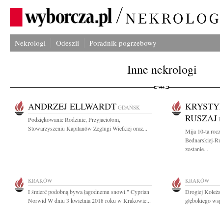
Nekrologi
Odeszli
Poradnik pogrzebowy
Inne nekrologi
ANDRZEJ ELLWARDT
KRYSTY
GDAŃSK
RUSZAJ
Podziękowanie Rodzinie, Przyjaciołom,
Stowarzyszeniu Kapitanów Żeglugi Wielkiej oraz...
Mija 10-ta roc
Bednarskiej-Ru
zostanie...
KRAKÓW
KRAKÓW
I śmierć podobną bywa łagodnemu snowi." Cyprian
Drogiej Koleża
Norwid W dniu 3 kwietnia 2018 roku w Krakowie...
głębokiego wsp