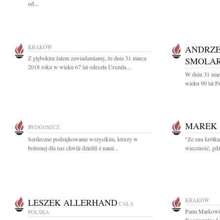
od...
KRAKÓW
ANDRZE
Z głębokim żalem zawiadamiamy, że dnia 31 marca
SMOLAR
2018 roku w wieku 67 lat odeszła Urszula...
W dniu 31 mar
wieku 90 lat P
MAREK
BYDGOSZCZ
Serdeczne podziękowanie wszystkim, którzy w
"Ze snu krótki
bolesnej dla nas chwili dzielili z nami...
wieczność, gdz
LESZEK ALLERHAND
KRAKÓW
CAŁA
Panu Markowi
POLSKA