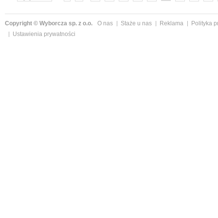
»
Copyright © Wyborcza sp. z o.o.
O nas
Staże u nas
Reklama
Polityka 
Ustawienia prywatności