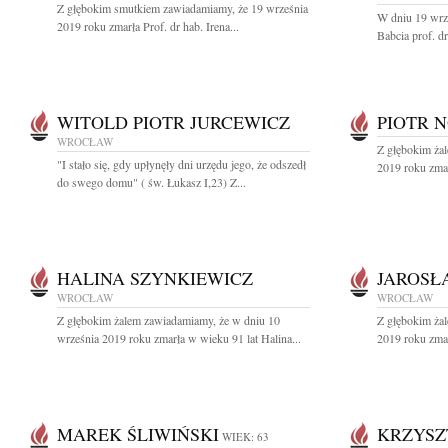
Z głębokim smutkiem zawiadamiamy, że 19 września
W dniu 19 wrz
2019 roku zmarła Prof. dr hab. Irena...
Babcia prof. dr
WITOLD PIOTR JURCEWICZ
PIOTR 
WROCŁAW
Z głębokim ża
"I stało się, gdy upłynęły dni urzędu jego, że odszedł
2019 roku zmar
do swego domu" ( św. Łukasz I,23) Z...
HALINA SZYNKIEWICZ
JAROSŁ
WROCŁAW
WROCŁAW
Z głębokim żalem zawiadamiamy, że w dniu 10
Z głębokim ża
września 2019 roku zmarła w wieku 91 lat Halina...
2019 roku zmarł
MAREK ŚLIWIŃSKI
KRZYSZ
WIEK: 63