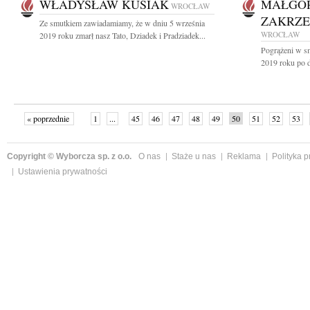
WŁADYSŁAW KUSIAK
MAŁGOR
WROCŁAW
ZAKRZE
Ze smutkiem zawiadamiamy, że w dniu 5 września
WROCŁAW
2019 roku zmarł nasz Tato, Dziadek i Pradziadek...
Pogrążeni w s
2019 roku po d
« poprzednie
1
...
45
46
47
48
49
50
51
52
53
»
Copyright © Wyborcza sp. z o.o.
O nas
Staże u nas
Reklama
Polityka 
Ustawienia prywatności