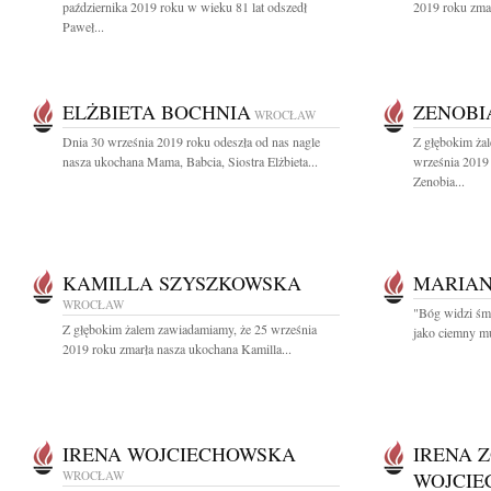
października 2019 roku w wieku 81 lat odszedł
2019 roku zmar
Paweł...
ELŻBIETA BOCHNIA
ZENOBI
WROCŁAW
Dnia 30 września 2019 roku odeszła od nas nagle
Z głębokim ża
nasza ukochana Mama, Babcia, Siostra Elżbieta...
września 2019 
Zenobia...
KAMILLA SZYSZKOWSKA
MARIAN
WROCŁAW
"Bóg widzi śmi
Z głębokim żalem zawiadamiamy, że 25 września
jako ciemny mu
2019 roku zmarła nasza ukochana Kamilla...
IRENA WOJCIECHOWSKA
IRENA 
WROCŁAW
WOJCI