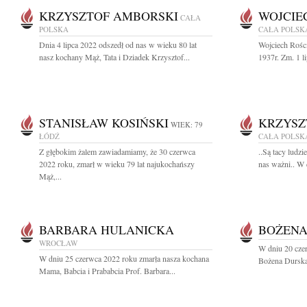
KRZYSZTOF AMBORSKI
WOJCIE
CAŁA
POLSKA
CAŁA POLSK
Dnia 4 lipca 2022 odszedł od nas w wieku 80 lat
Wojciech Rośc
nasz kochany Mąż, Tata i Dziadek Krzysztof...
1937r. Zm. 1 l
STANISŁAW KOSIŃSKI
KRZYSZ
WIEK: 79
ŁÓDŹ
CAŁA POLSK
Z głębokim żalem zawiadamiamy, że 30 czerwca
..Są tacy ludzi
2022 roku, zmarł w wieku 79 lat najukochańszy
nas ważni.. W 
Mąż,...
BARBARA HULANICKA
BOŻENA
WROCŁAW
W dniu 20 cze
W dniu 25 czerwca 2022 roku zmarła nasza kochana
Bożena Durska
Mama, Babcia i Prababcia Prof. Barbara...