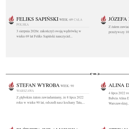
FELIKS SAPIŃSKI
JÓZEFA
WIEK: 69
CAŁA
POLSKA
Z żalem zawiad
3 sierpnia 2026r. zakończył swoją wędrówkę w
przeżywszy 104
wieku 69 lat Feliks Sapiński nauczyciel...
STEFAN WYROBA
ALINA 
WIEK: 90
WARSZAWA
4 lipca 2022 r
Z głębokim żalem zawiadamiamy, że 8 lipca 2022
Babcia Alina 
roku w wieku 90 lat, odszedł nasz kochany Tata,...
Warszawskiej..