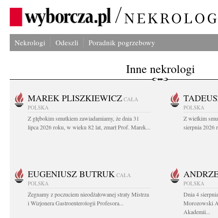
Nekrologi
Odeszli
Poradnik pogrzebowy
Inne nekrologi
MAREK PLISZKIEWICZ
TADEUS
CAŁA
POLSKA
POLSKA
Z głębokim smutkiem zawiadamiamy, że dnia 31
Z wielkim smu
lipca 2026 roku, w wieku 82 lat, zmarł Prof. Marek...
sierpnia 2026 r
EUGENIUSZ BUTRUK
ANDRZE
CAŁA
POLSKA
POLSKA
Żegnamy z poczuciem nieodżałowanej straty Mistrza
Dnia 4 sierpni
i Wizjonera Gastroenterologii Profesora...
Morozowski Ab
Akademii...