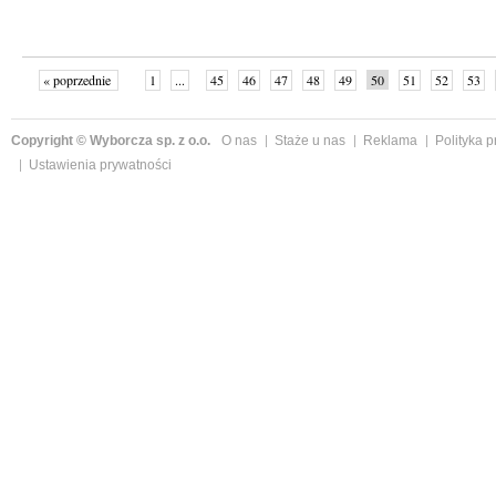
« poprzednie
1
...
45
46
47
48
49
50
51
52
53
»
Copyright © Wyborcza sp. z o.o.
O nas
Staże u nas
Reklama
Polityka 
Ustawienia prywatności