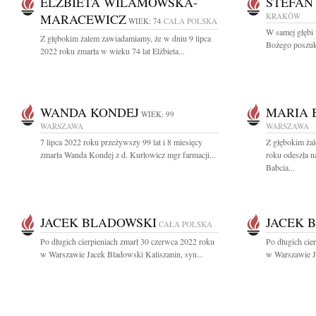
ELŻBIETA WILAMOWSKA-
STEFAN
MARACEWICZ
KRAKÓW
WIEK: 74
CAŁA POLSKA
W samej głębi
Z głębokim żalem zawiadamiamy, że w dniu 9 lipca
Bożego poszuki
2022 roku zmarła w wieku 74 lat Elżbieta...
WANDA KONDEJ
MARIA 
WIEK: 99
WARSZAWA
WARSZAWA
7 lipca 2022 roku przeżywszy 99 lat i 8 miesięcy
Z głębokim żal
zmarła Wanda Kondej z d. Kurłowicz mgr farmacji...
roku odeszła n
Babcia...
JACEK BLADOWSKI
JACEK 
CAŁA POLSKA
Po długich cierpieniach zmarł 30 czerwca 2022 roku
Po długich cie
w Warszawie Jacek Bladowski Kaliszanin, syn...
w Warszawie Ja