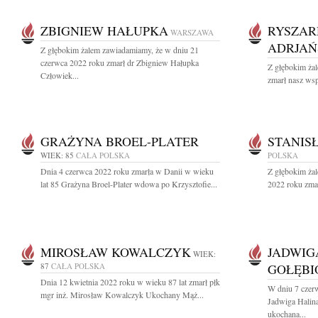
ZBIGNIEW HAŁUPKA
RYSZAR
WARSZAWA
ADRJAŃ
Z głębokim żalem zawiadamiamy, że w dniu 21
czerwca 2022 roku zmarł dr Zbigniew Hałupka
Z głębokim ża
Człowiek...
zmarł nasz wsp
GRAŻYNA BROEL-PLATER
STANIS
WIEK: 85
CAŁA POLSKA
POLSKA
Dnia 4 czerwca 2022 roku zmarła w Danii w wieku
Z głębokim ża
lat 85 Grażyna Broel-Plater wdowa po Krzysztofie...
2022 roku zmar
MIROSŁAW KOWALCZYK
JADWIG
WIEK:
87
CAŁA POLSKA
GOŁĘBI
Dnia 12 kwietnia 2022 roku w wieku 87 lat zmarł płk
W dniu 7 czer
mgr inż. Mirosław Kowalczyk Ukochany Mąż...
Jadwiga Halin
ukochana...