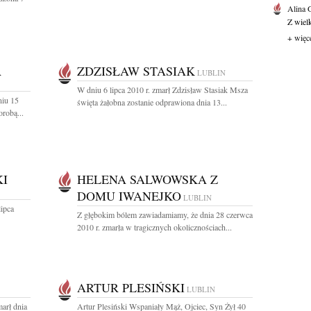
Alina
Z wiel
+ więc
A
ZDZISŁAW STASIAK
LUBLIN
W dniu 6 lipca 2010 r. zmarł Zdzisław Stasiak Msza
niu 15
święta żałobna zostanie odprawiona dnia 13...
robą...
I
HELENA SALWOWSKA Z
DOMU IWANEJKO
LUBLIN
lipca
Z głębokim bólem zawiadamiamy, że dnia 28 czerwca
2010 r. zmarła w tragicznych okolicznościach...
ARTUR PLESIŃSKI
LUBLIN
marł dnia
Artur Plesiński Wspaniały Mąż, Ojciec, Syn Żył 40