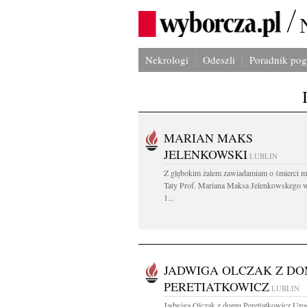
Nekrologi
Odeszli
Poradnik po
MARIAN MAKS
JELENKOWSKI
LUBLIN
Z głębokim żalem zawiadamiam o śmierci m
Taty Prof. Mariana Maksa Jelenkowskego 
1...
JADWIGA OLCZAK Z D
PERETIATKOWICZ
LUBLIN
Jadwiga Olczak z domu Peretiatkowicz Uro