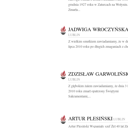
grudnia 1927 roku w Zaturcach na Wołyniu.
Zmarła...
JADWIGA WROCZYŃSK
LUBLIN
Z wielkim smutkiem zawiadamiamy, że w d
lipca 2010 roku po długich zmaganiach z cho
ZDZISŁAW GARWOLIŃSK
LUBLIN
Z głębokim żalem zawiadamiamy, że dnia 3 
2010 roku zmarł opatrzony Świętymi
Sakramentami,...
ARTUR PLESIŃSKI
LUBLIN
Artur Plesiński Wspaniały szef Żył 40 lat Z