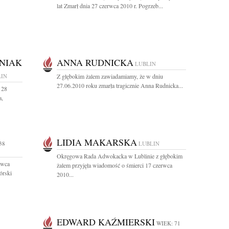
lat Zmarł dnia 27 czerwca 2010 r. Pogrzeb...
NIAK
ANNA RUDNICKA
LUBLIN
LIN
Z głębokim żalem zawiadamiamy, że w dniu
27.06.2010 roku zmarła tragicznie Anna Rudnicka...
 28
a,
LIDIA MAKARSKA
38
LUBLIN
Okręgowa Rada Adwokacka w Lublinie z głębokim
rwca
żalem przyjęła wiadomość o śmierci 17 czerwca
órski
2010...
EDWARD KAŹMIERSKI
WIEK: 71