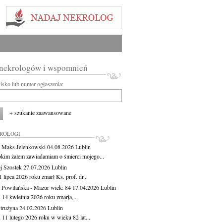
 nekrologów i wspomnień
wisko lub numer ogłoszenia:
+ szukanie zaawansowane
KROLOGI
 Maks Jelenkowski
04.08.2026
Lublin
okim żalem zawiadamiam o śmierci mojego...
j Szostek
27.07.2026
Lublin
 lipca 2026 roku zmarł Ks. prof. dr...
 Powiłańska - Mazur
wiek: 84
17.04.2026
Lublin
 14 kwietnia 2026 roku zmarła,...
Strużyna
24.02.2026
Lublin
 11 lutego 2026 roku w wieku 82 lat...