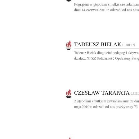
Pogrążeni w głębokim smutku zawiadamiam
dniu 14 czerwca 2010 r. odszedł od nas nasz
TADEUSZ BIELAK
LUBLIN
Tadeusz Bielak długoletni pedagog i aktyw
działacz NFZZ Solidarność Opatrzony Święt
CZESŁAW TARAPATA
LUB
Z głębokim smutkiem zawiadamiamy, że dni
maja 2010 r. odszedł od nas przeżywszy 73 l