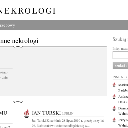
grzebowy
Inne nekrologi
Szukaj
Imię i naz
ojego
w dniu
INNE NE
Marian
Z głęb
Andrze
Dnia 21
Danuta
OMU
JAN TURSKI
LUBLIN
W dniu
Jerzy 
Jan Turski Zmarł dnia 28 lipca 2010 r. przeżywszy lat
W dniu
76. Nabożeństwo żałobne odbędzie się w...
dzona 7