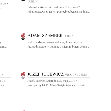
LUBLIN
y, że w
Edward Kaźmierski zmarł dnia 15 czerwca 2010
...
roku, przeżywszy lat 71. Pogrzeb odbędzie się dnia...
ADAM SZEMBER
LUBLIN
ny
Katedra Mikrobiologii Rolniczej Uniwersytetu
ymi...
Przyrodniczego w Lublinie z wielkim bólem żegna...
JÓZEF JUCEWICZ
LIN
WIEK: 77
LUBLIN
a 31
Józef Jucewicz Zmarł dnia 29 maja 2010 r.
ata...
przeżywszy lat 77. Msza Święta żałobna zostanie...