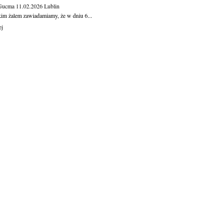
 Gucma
11.02.2026
Lublin
kim żalem zawiadamiamy, że w dniu 6...
ej