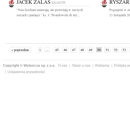
JACEK ZALAS
RYSZAR
KRAKÓW
"Nasi kochani umierają, ale pozostają w naszych
Pogrążeni w ża
sercach i pamięci." ks. J. Twardowski dr inż....
21 listopada 20
« poprzednie
1
...
45
46
47
48
49
50
51
52
53
»
Copyright © Wyborcza sp. z o.o.
O nas
Staże u nas
Reklama
Polityka 
Ustawienia prywatności