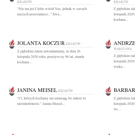
KRAKÓW
KRAKÓW
"Nie ma już Ciebie wśród Nas, jednak w sercach
Z głębokim ża
naszych pozostaniesz..." Ewa...
listopada 2020
kochana...
JOLANTA KOCZUR
ANDRZE
KRAKÓW
WARSZAWA
Z głębokim żalem zawiadamiamy, że dnia 26
Z głębokim ża
listopada 2020 roku, przeżywszy 96 lat, zmarła
listopada 2020
kochana...
wieku...
JANINA MEISEL
BARBAR
KRAKÓW
"Ci, których kochamy nie umierają, bo miłość to
Z głębokim ża
nieśmiertelność." Janina Meisel...
listopada 2020
św....