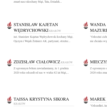
zmarł nasz ukochany Mąż, Tata, Dziadek...
STANISŁAW KAJETAN
WANDA 
WĘDRYCHOWSKI
MAZUR
KRAKÓW
inż. Stanisław Kajetan Wędrychowski kochany Mąż,
"Odeszłaś cich
Ojczym i Wujek Żołnierz AK, partyzant, strzelec...
nie chciała swy
ZDZISŁAW CIAŁOWICZ
MIECZY
KRAKÓW
Z ogromnym bólem zawiadamiamy, że 1 grudnia
Z ogromnym sm
2020 roku odszedł od nas w wieku 82 lat Mąż,...
2020 roku zmar
TAISSA KRYSTYNA SIKORA
MAREK 
KRAKÓW
"Odszedłeś, le