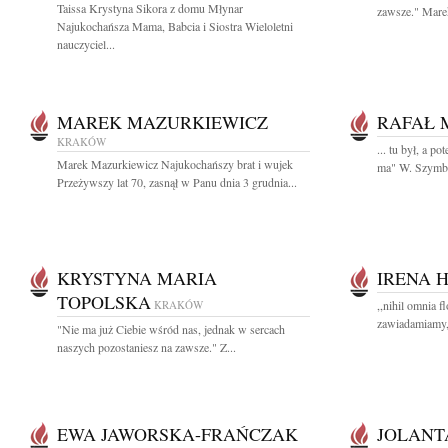
Taissa Krystyna Sikora z domu Młynar
zawsze." Mare
Najukochańsza Mama, Babcia i Siostra Wieloletni
nauczyciel...
MAREK MAZURKIEWICZ
RAFAŁ 
KRAKÓW
... tu był, a p
Marek Mazurkiewicz Najukochańszy brat i wujek
ma" W. Szymbo
Przeżywszy lat 70, zasnął w Panu dnia 3 grudnia...
KRYSTYNA MARIA
IRENA 
TOPOLSKA
KRAKÓW
,,nihil omnia f
zawiadamiamy, 
"Nie ma już Ciebie wśród nas, jednak w sercach
naszych pozostaniesz na zawsze." Z...
EWA JAWORSKA-FRAŃCZAK
JOLANT