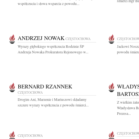
śmierci mgr B
współczucia i słowa wsparcia z powodu...
ANDRZEJ NOWAK
CZĘSTOCHOWA
CZĘSTOCHO
Wyrazy głębokiego współczucia Rodzinie ŚP
Jackowi Noszc
Andrzeja Nowaka Prokuratora Rejonowego w...
powodu śmierci
BERNARD RZANNEK
WŁADY
CZĘSTOCHOWA
BARTOS
Drogim Ani, Marzenie i Mariuszowi składamy
Z wielkim żal
szczere wyrazy współczucia z powodu śmierci...
Władysława Ba
Prezesa...
CZĘSTOCHO
CZĘSTOCHOWA