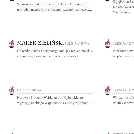
Z głębokim ża
Szanownej Koleżance adw. Elżbiecie Urbańczyk z
Koleżankę Dor
powodu śmierci Ojca składamy szczere i serdeczne...
Miejskiego...
MAREK ZIELIŃSKI
CZĘSTOCHOWA
CZĘSTOCHO
Odszedłeś cicho i bez pożegnania, jak ten, co nie chce
Pani Stanisła
swym odejściem smucić, jak ten, co wierzy...
współczucia z
CZĘSTOCHOWA
CZĘSTOCHO
Naszemu Koledze Waldemarowi Cybulskiemu
Wyrazy współc
wyrazy głębokiego współczucia i otuchy z powodu...
Palutek z pow