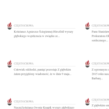
CZĘSTOCHOWA
CZĘSTOCHO
Koleżance Agnieszce Ściegiennej-Hirszfeld wyrazy
Panu Stanisła
głębokiego współczucia w związku ze...
Prokuratora O
serdecznego...
CZĘSTOCHOWA
CZĘSTOCHO
Człowiek odchodzi, pamięć pozostaje Z głębokim
Z ogromnym sm
żalem przyjęliśmy wiadomość, że w dniu 9 maja...
2015 roku nas
Barbarę...
CZĘSTOCHO
CZĘSTOCHOWA
Z głębokim sm
Naszej koleżance Iwonie Knapik wyrazy głębokiego