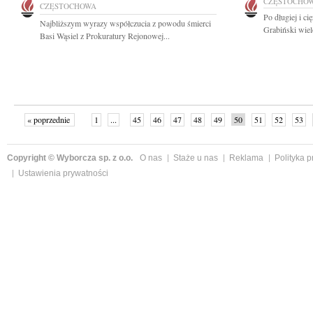
CZĘSTOCHO
CZĘSTOCHOWA
Po długiej i ci
Najbliższym wyrazy współczucia z powodu śmierci
Grabiński wiel
Basi Wąsiel z Prokuratury Rejonowej...
« poprzednie
1
...
45
46
47
48
49
50
51
52
53
»
Copyright © Wyborcza sp. z o.o.
O nas
Staże u nas
Reklama
Polityka 
Ustawienia prywatności