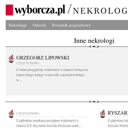
Nekrologi
Odeszli
Poradnik pogrzebowy
Inne nekrologi
GRZEGORZ LIPOWSKI
CZĘSTOCHOWA
Z żalem przyjęliśmy wiadomość o śmierci Grzegorza
Lipowskiego byłego wojewody częstochowskiego
w...
RYSZAR
CZĘSTOCHOWA
Z głębokim smutkiem przyjęłam wiadomość o
Z głębokim żal
śmierci Ś.P. Ryszarda Szweda Profesora nauk...
Szweda Wielole