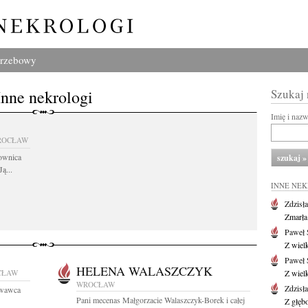
grzebowy
Inne nekrologi
Szukaj
Imię i naz
ROCŁAW
cownica
ą...
INNE NE
Zdzisł
Zmarła
Paweł 
Z wiel
Paweł 
HELENA WALASZCZYK
CŁAW
Z wiel
WROCŁAW
Zdzisł
owawca
Pani mecenas Małgorzacie Walaszczyk-Borek i całej
Z głęb