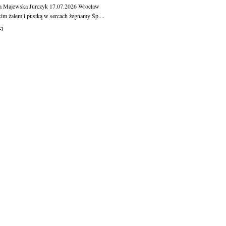
a Majewska Jurczyk
17.07.2026
Wrocław
kim żalem i pustką w sercach żegnamy Śp....
ej