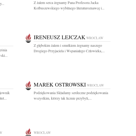
Z żalem serca żegnamy Pana Profesora Jacka
...
Kolbuszewskiego wybitnego literaturoznawcę i...
IRENEUSZ LEJCZAK
WROCŁAW
Z głębokim żalem i smutkiem żegnamy naszego
eśnia
Drogiego Przyjaciela i Wspaniałego Człowieka,...
ski...
MAREK OSTROWSKI
WROCŁAW
ojownik
Podziękowania Składamy serdeczne podziękowania
et...
wszystkim, którzy tak licznie przybyli,...
W
WROCŁAW