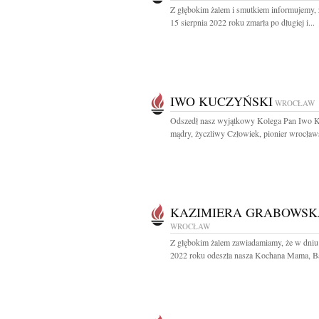
Z głębokim żalem i smutkiem informujemy, 
15 sierpnia 2022 roku zmarła po długiej i...
IWO KUCZYŃSKI
WROCŁAW
Odszedł nasz wyjątkowy Kolega Pan Iwo 
mądry, życzliwy Człowiek, pionier wrocławs
KAZIMIERA GRABOWSK
WROCŁAW
Z głębokim żalem zawiadamiamy, że w dniu 
2022 roku odeszła nasza Kochana Mama, Bab