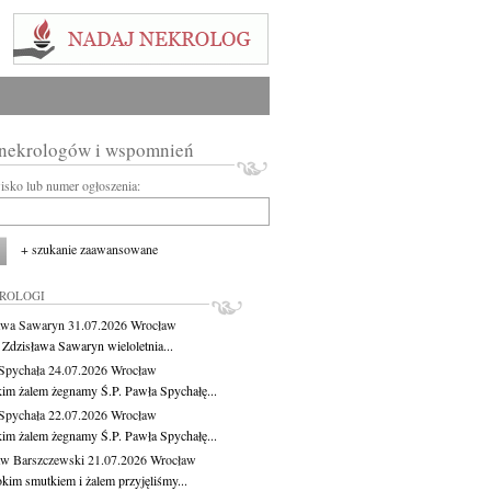
 nekrologów i wspomnień
wisko lub numer ogłoszenia:
+ szukanie zaawansowane
KROLOGI
awa Sawaryn
31.07.2026
Wrocław
 Zdzisława Sawaryn wieloletnia...
Spychała
24.07.2026
Wrocław
kim żalem żegnamy Ś.P. Pawła Spychałę...
Spychała
22.07.2026
Wrocław
kim żalem żegnamy Ś.P. Pawła Spychałę...
aw Barszczewski
21.07.2026
Wrocław
okim smutkiem i żalem przyjęliśmy...