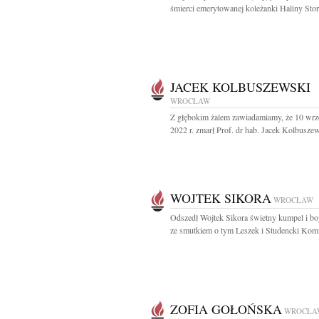
śmierci emerytowanej koleżanki Haliny Story
JACEK KOLBUSZEWSKI
WROCŁAW
Z głębokim żalem zawiadamiamy, że 10 wrz
2022 r. zmarł Prof. dr hab. Jacek Kolbuszew
WOJTEK SIKORA
WROCŁAW
Odszedł Wojtek Sikora świetny kumpel i b
ze smutkiem o tym Leszek i Studencki Komit
ZOFIA GOŁOŃSKA
WROCŁA