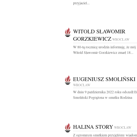
przyjaciel...
WITOLD SŁAWOMIR
GORZKIEWICZ
WROCŁAW
W 80-tą rocznicę urodzin informuję, że mó
Witold Sławomir Gorzkiewicz zmarł 18...
EUGENIUSZ SMOLIŃSKI
WROCŁAW
W dniu 9 października 2022 roku odszedł E
Smoliński Pogrążona w smutku Rodzina
HALINA STORY
WROCŁAW
Z ogromnym smutkiem przyjęliśmy wiadom