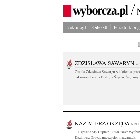
Nekrologi
Odeszli
Poradnik po
ZDZISŁAWA SAWARYN
W
Zmarła Zdzisława Sawaryn wieloletnia pra
cukrownictwa na Dolnym Śląsku Żegnamy J
KAZIMIERZ GRZĘDA
WRO
O Captain! My Captain! Zmarł nasz Wych
Kazimierz Grzęda nauczyciel, matematyk,