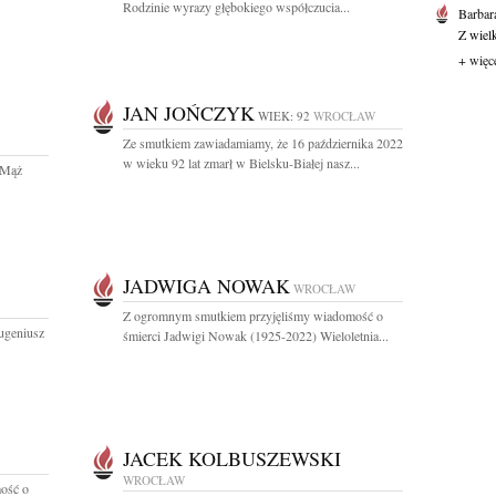
Rodzinie wyrazy głębokiego współczucia...
Barbar
Z wiel
+ więc
JAN JOŃCZYK
WIEK: 92
WROCŁAW
Ze smutkiem zawiadamiamy, że 16 października 2022
w wieku 92 lat zmarł w Bielsku-Białej nasz...
j Mąż
JADWIGA NOWAK
WROCŁAW
Z ogromnym smutkiem przyjęliśmy wiadomość o
ugeniusz
śmierci Jadwigi Nowak (1925-2022) Wieloletnia...
JACEK KOLBUSZEWSKI
WROCŁAW
ość o