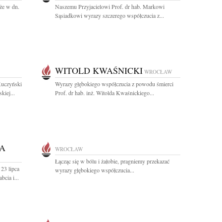
że w dn.
Naszemu Przyjacielowi Prof. dr hab. Markowi
Sąsiadkowi wyrazy szczerego współczucia z...
WITOLD KWAŚNICKI
WROCŁAW
Kuczyński
Wyrazy głębokiego współczucia z powodu śmierci
kiej...
Prof. dr hab. inż. Witolda Kwaśnickiego...
A
WROCŁAW
Łącząc się w bólu i żałobie, pragniemy przekazać
23 lipca
wyrazy głębokiego współczucia...
cia i...