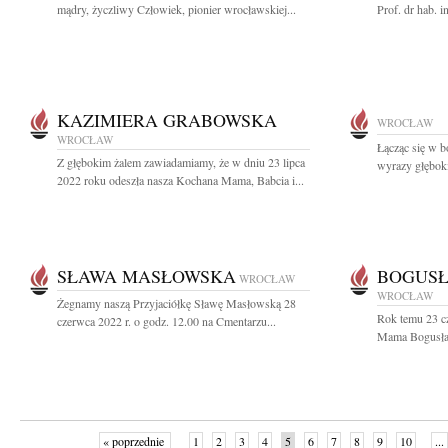
mądry, życzliwy Człowiek, pionier wrocławskiej...
Prof. dr hab. 
KAZIMIERA GRABOWSKA
WROCŁAW
WROCŁAW
Łącząc się w b
Z głębokim żalem zawiadamiamy, że w dniu 23 lipca
wyrazy głęboki
2022 roku odeszła nasza Kochana Mama, Babcia i...
SŁAWA MASŁOWSKA
BOGUS
WROCŁAW
WROCŁAW
Żegnamy naszą Przyjaciółkę Sławę Masłowską 28
Rok temu 23 c
czerwca 2022 r. o godz. 12.00 na Cmentarzu...
Mama Bogusław
« poprzednie
1
2
3
4
5
6
7
8
9
10
...