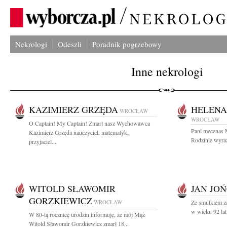
Nekrologi
Odeszli
Poradnik pogrzebowy
Inne nekrologi
KAZIMIERZ GRZĘDA
HELENA
WROCŁAW
WROCŁAW
O Captain! My Captain! Zmarł nasz Wychowawca
Pani mecenas M
Kazimierz Grzęda nauczyciel, matematyk,
Rodzinie wyraz
przyjaciel...
WITOLD SŁAWOMIR
JAN JO
GORZKIEWICZ
WROCŁAW
Ze smutkiem z
w wieku 92 lat
W 80-tą rocznicę urodzin informuję, że mój Mąż
Witold Sławomir Gorzkiewicz zmarł 18...