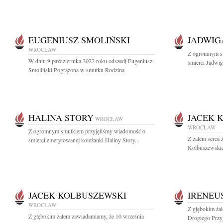
EUGENIUSZ SMOLIŃSKI
JADWIG
WROCŁAW
Z ogromnym s
W dniu 9 października 2022 roku odszedł Eugeniusz
śmierci Jadwig
Smoliński Pogrążona w smutku Rodzina
HALINA STORY
JACEK 
WROCŁAW
WROCŁAW
Z ogromnym smutkiem przyjęliśmy wiadomość o
Z żalem serca 
śmierci emerytowanej koleżanki Haliny Story...
Kolbuszewskieg
JACEK KOLBUSZEWSKI
IRENEU
WROCŁAW
Z głębokim ża
Z głębokim żalem zawiadamiamy, że 10 września
Drogiego Przyj