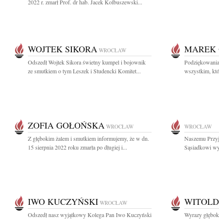
2022 r. zmarł Prof. dr hab. Jacek Kolbuszewski...
WOJTEK SIKORA
MAREK 
WROCŁAW
Odszedł Wojtek Sikora świetny kumpel i bojownik
Podziękowania
ze smutkiem o tym Leszek i Studencki Komitet...
wszystkim, któr
ZOFIA GOŁOŃSKA
WROCŁAW
WROCŁAW
Z głębokim żalem i smutkiem informujemy, że w dn.
Naszemu Przyj
15 sierpnia 2022 roku zmarła po długiej i...
Sąsiadkowi wyr
IWO KUCZYŃSKI
WITOLD
WROCŁAW
Odszedł nasz wyjątkowy Kolega Pan Iwo Kuczyński
Wyrazy głębok