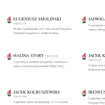
EUGENIUSZ SMOLIŃSKI
JADWIG
WROCŁAW
Z ogromnym s
W dniu 9 października 2022 roku odszedł Eugeniusz
śmierci Jadwig
Smoliński Pogrążona w smutku Rodzina
HALINA STORY
JACEK 
WROCŁAW
WROCŁAW
Z ogromnym smutkiem przyjęliśmy wiadomość o
Z żalem serca 
śmierci emerytowanej koleżanki Haliny Story...
Kolbuszewskieg
JACEK KOLBUSZEWSKI
IRENEU
WROCŁAW
Z głębokim ża
Z głębokim żalem zawiadamiamy, że 10 września
Drogiego Przyj