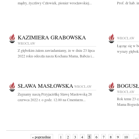
mądry, życzliwy Człowiek, pionier wrocławskiej...
Prof. dr hab. 
KAZIMIERA GRABOWSKA
WROCŁAW
WROCŁAW
Łącząc się w b
Z głębokim żalem zawiadamiamy, że w dniu 23 lipca
wyrazy głęboki
2022 roku odeszła nasza Kochana Mama, Babcia i...
SŁAWA MASŁOWSKA
BOGUS
WROCŁAW
WROCŁAW
Żegnamy naszą Przyjaciółkę Sławę Masłowską 28
Rok temu 23 c
czerwca 2022 r. o godz. 12.00 na Cmentarzu...
Mama Bogusław
« poprzednie
1
2
3
4
5
6
7
8
9
10
...