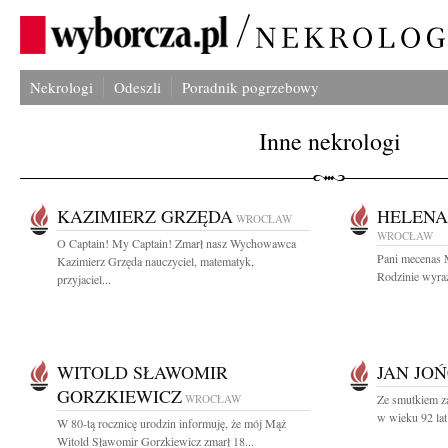
Nekrologi
Odeszli
Poradnik pogrzebowy
Inne nekrologi
KAZIMIERZ GRZĘDA
HELENA
WROCŁAW
WROCŁAW
O Captain! My Captain! Zmarł nasz Wychowawca
Pani mecenas M
Kazimierz Grzęda nauczyciel, matematyk,
Rodzinie wyraz
przyjaciel...
WITOLD SŁAWOMIR
JAN JO
GORZKIEWICZ
WROCŁAW
Ze smutkiem z
w wieku 92 lat
W 80-tą rocznicę urodzin informuję, że mój Mąż
Witold Sławomir Gorzkiewicz zmarł 18...