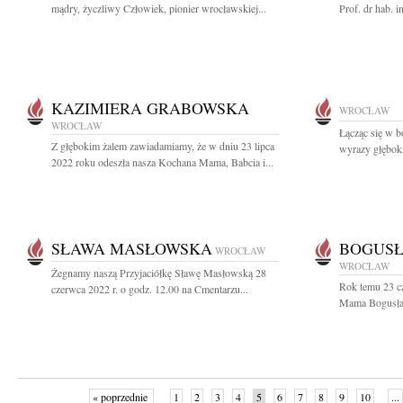
mądry, życzliwy Człowiek, pionier wrocławskiej...
Prof. dr hab. 
KAZIMIERA GRABOWSKA
WROCŁAW
WROCŁAW
Łącząc się w b
Z głębokim żalem zawiadamiamy, że w dniu 23 lipca
wyrazy głęboki
2022 roku odeszła nasza Kochana Mama, Babcia i...
SŁAWA MASŁOWSKA
BOGUS
WROCŁAW
WROCŁAW
Żegnamy naszą Przyjaciółkę Sławę Masłowską 28
Rok temu 23 c
czerwca 2022 r. o godz. 12.00 na Cmentarzu...
Mama Bogusław
« poprzednie
1
2
3
4
5
6
7
8
9
10
...