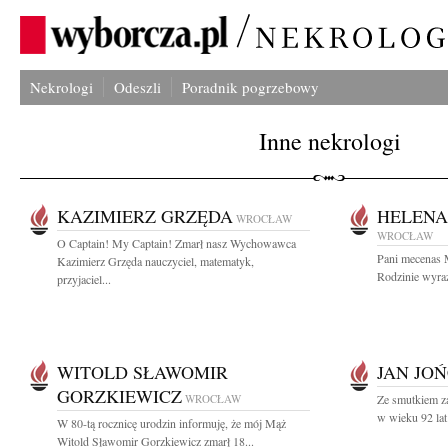
Nekrologi
Odeszli
Poradnik pogrzebowy
Inne nekrologi
KAZIMIERZ GRZĘDA
HELENA
WROCŁAW
WROCŁAW
O Captain! My Captain! Zmarł nasz Wychowawca
Pani mecenas M
Kazimierz Grzęda nauczyciel, matematyk,
Rodzinie wyraz
przyjaciel...
WITOLD SŁAWOMIR
JAN JO
GORZKIEWICZ
WROCŁAW
Ze smutkiem z
w wieku 92 lat
W 80-tą rocznicę urodzin informuję, że mój Mąż
Witold Sławomir Gorzkiewicz zmarł 18...