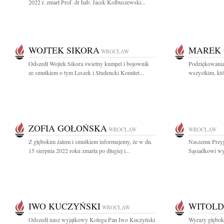
2022 r. zmarł Prof. dr hab. Jacek Kolbuszewski...
WOJTEK SIKORA
MAREK 
WROCŁAW
Odszedł Wojtek Sikora świetny kumpel i bojownik
Podziękowania
ze smutkiem o tym Leszek i Studencki Komitet...
wszystkim, któr
ZOFIA GOŁOŃSKA
WROCŁAW
WROCŁAW
Z głębokim żalem i smutkiem informujemy, że w dn.
Naszemu Przyj
15 sierpnia 2022 roku zmarła po długiej i...
Sąsiadkowi wyr
IWO KUCZYŃSKI
WITOLD
WROCŁAW
Odszedł nasz wyjątkowy Kolega Pan Iwo Kuczyński
Wyrazy głębok