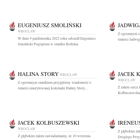
EUGENIUSZ SMOLIŃSKI
JADWIG
WROCŁAW
Z ogromnym s
W dniu 9 października 2022 roku odszedł Eugeniusz
śmierci Jadwig
Smoliński Pogrążona w smutku Rodzina
HALINA STORY
JACEK 
WROCŁAW
WROCŁAW
Z ogromnym smutkiem przyjęliśmy wiadomość o
Z żalem serca 
śmierci emerytowanej koleżanki Haliny Story...
Kolbuszewskieg
JACEK KOLBUSZEWSKI
IRENEU
WROCŁAW
Z głębokim ża
Z głębokim żalem zawiadamiamy, że 10 września
Drogiego Przyj