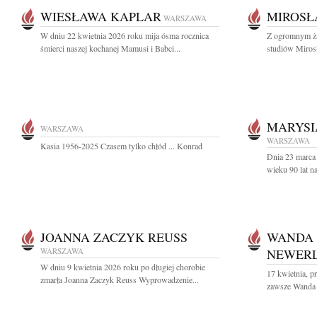
WIESŁAWA KAPLAR
MIROSŁ
WARSZAWA
W dniu 22 kwietnia 2026 roku mija ósma rocznica
Z ogromnym ża
śmierci naszej kochanej Mamusi i Babci...
studiów Miros
MARYSI
WARSZAWA
WARSZAWA
Kasia 1956-2025 Czasem tylko chłód ... Konrad
Dnia 23 marca
wieku 90 lat n
JOANNA ZACZYK REUSS
WANDA
WARSZAWA
NEWER
W dniu 9 kwietnia 2026 roku po długiej chorobie
17 kwietnia, pr
zmarła Joanna Zaczyk Reuss Wyprowadzenie...
zawsze Wanda