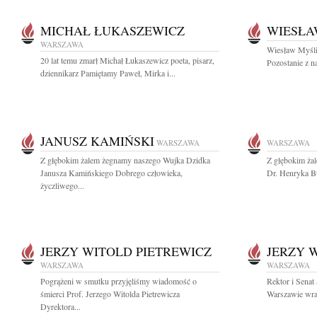
MICHAŁ ŁUKASZEWICZ
WIESŁA
WARSZAWA
Wiesław Myśliw
20 lat temu zmarł Michał Łukaszewicz poeta, pisarz,
Pozostanie z n
dziennikarz Pamiętamy Paweł, Mirka i...
JANUSZ KAMIŃSKI
WARSZAWA
WARSZAWA
Z głębokim żalem żegnamy naszego Wujka Dzidka
Z głębokim ża
Janusza Kamińskiego Dobrego człowieka,
Dr. Henryka B
życzliwego...
JERZY WITOLD PIETREWICZ
JERZY 
WARSZAWA
WARSZAWA
Pogrążeni w smutku przyjęliśmy wiadomość o
Rektor i Sena
śmierci Prof. Jerzego Witolda Pietrewicza
Warszawie wraz
Dyrektora...