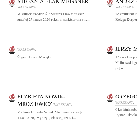
STEFANIA FLAK-MEISSNER
ANDRZE
WARSZAWA
WARSZAWA
W stulecie urodzin ŚP. Stefanii Flak-Meissner
Ze smutkiem i
zmarłej 27 marca 2026 roku, w sanktuarium św....
Kolega Korpor
JERZY 
WARSZAWA
Żegnaj, Bracie Maryjka
17 kwietnia po
Malinowskiego
pełen...
ELŻBIETA NOWIK-
GRZEG
MROZIEWICZ
WARSZAWA
WARSZAWA
6 kwietnia ods
Rodzinie Elżbiety Nowik-Mroziewicz zmarłej
Eyman Ukochany
14.04.2026, wyrazy głębokiego żalu i...