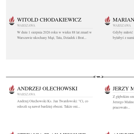
WITOLD CHODAKIEWICZ
MARIA
WARSZAWA
WARSZAWA
W dniu 1 sierpnia 2026 roku w wieku 88 lat zmarł w
Gdyby miłość 
Warszawie ukochany Mąż, Tata, Dziadek i Brat...
byłabyś z nami 
ANDRZEJ OLECHOWSKI
JERZY 
WARSZAWA
Z głębokim smu
Andrzej Olechowski Ks. Jan Twardowski: "Ci, co
Jerzego Malin
odeszli są nawet bardziej obecni. Także oni...
pracowało...