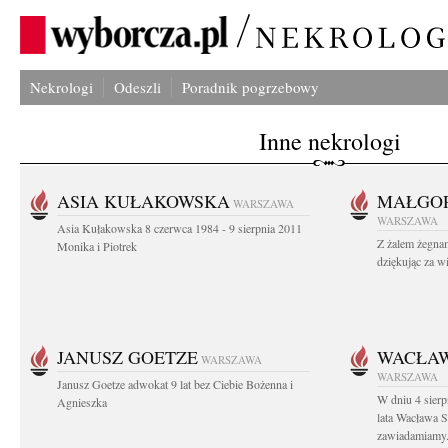
Nekrologi
Odeszli
Poradnik pogrzebowy
Inne nekrologi
ASIA KUŁAKOWSKA
MAŁGOR
WARSZAWA
WARSZAWA
Asia Kułakowska 8 czerwca 1984 - 9 sierpnia 2011
Z żalem żegnam
Monika i Piotrek
dziękując za w
JANUSZ GOETZE
WACŁAW
WARSZAWA
WARSZAWA
Janusz Goetze adwokat 9 lat bez Ciebie Bożenna i
W dniu 4 sier
Agnieszka
lata Wacława 
zawiadamiamy.