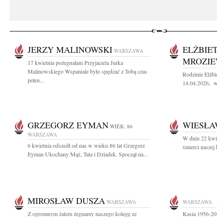
JERZY MALINOWSKI
ELŻBIE
WARSZAWA
MROZIE
17 kwietnia pożegnałam Przyjaciela Jurka
Malinowskiego Wspaniale było spędzać z Tobą czas
Rodzinie Elżb
pełen...
14.04.2026, wy
GRZEGORZ EYMAN
WIESŁA
WIEK: 86
WARSZAWA
W dniu 22 kwie
6 kwietnia odszedł od nas w wieku 86 lat Grzegorz
śmierci naszej
Eyman Ukochany Mąż, Tata i Dziadek. Spoczął na...
MIROSŁAW DUSZA
WARSZAWA
WARSZAWA
Z ogromnym żalem żegnamy naszego kolegę ze
Kasia 1956-20