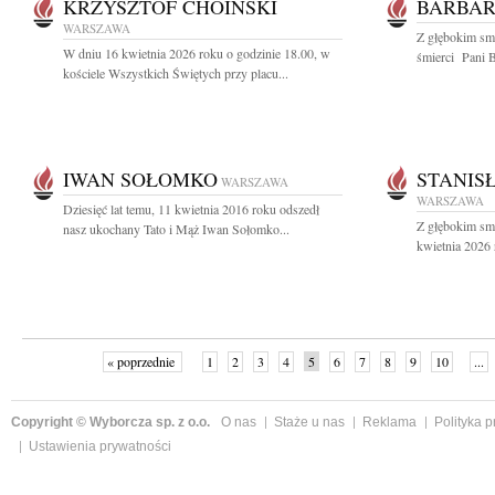
KRZYSZTOF CHOIŃSKI
BARBAR
WARSZAWA
Z głębokim sm
W dniu 16 kwietnia 2026 roku o godzinie 18.00, w
śmierci Pani B
kościele Wszystkich Świętych przy placu...
IWAN SOŁOMKO
STANIS
WARSZAWA
WARSZAWA
Dziesięć lat temu, 11 kwietnia 2016 roku odszedł
Z głębokim sm
nasz ukochany Tato i Mąż Iwan Sołomko...
kwietnia 2026 
« poprzednie
1
2
3
4
5
6
7
8
9
10
...
Copyright © Wyborcza sp. z o.o.
O nas
Staże u nas
Reklama
Polityka 
Ustawienia prywatności