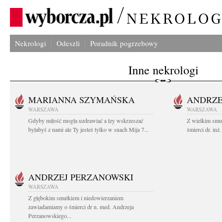
Nekrologi
Odeszli
Poradnik pogrzebowy
Inne nekrologi
MARIANNA SZYMAŃSKA
ANDRZE
WARSZAWA
WARSZAWA
Gdyby miłość mogła uzdrawiać a łzy wskrzeszać
Z wielkim smu
byłabyś z nami ale Ty jesteś tylko w snach Mija 7...
śmierci dr. in
ANDRZEJ PERZANOWSKI
WARSZAWA
Z głębokim smutkiem i niedowierzaniem
zawiadamiamy o śmierci dr n. med. Andrzeja
Perzanowskiego...