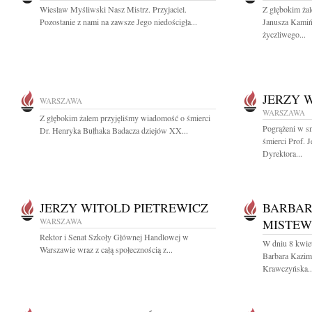
Wiesław Myśliwski Nasz Mistrz. Przyjaciel.
Z głębokim ża
Pozostanie z nami na zawsze Jego niedościgła...
Janusza Kamiń
życzliwego...
JERZY 
WARSZAWA
WARSZAWA
Z głębokim żalem przyjęliśmy wiadomość o śmierci
Pogrążeni w s
Dr. Henryka Bułhaka Badacza dziejów XX...
śmierci Prof. 
Dyrektora...
JERZY WITOLD PIETREWICZ
BARBAR
WARSZAWA
MISTEW
Rektor i Senat Szkoły Głównej Handlowej w
W dniu 8 kwiet
Warszawie wraz z całą społecznością z...
Barbara Kazim
Krawczyńska..