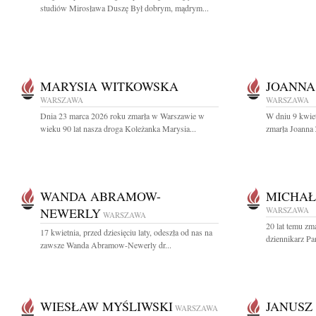
studiów Mirosława Duszę Był dobrym, mądrym...
MARYSIA WITKOWSKA
JOANNA
WARSZAWA
WARSZAWA
Dnia 23 marca 2026 roku zmarła w Warszawie w
W dniu 9 kwiet
wieku 90 lat nasza droga Koleżanka Marysia...
zmarła Joanna
WANDA ABRAMOW-
MICHAŁ
NEWERLY
WARSZAWA
WARSZAWA
20 lat temu zm
17 kwietnia, przed dziesięciu laty, odeszła od nas na
dziennikarz Pa
zawsze Wanda Abramow-Newerly dr...
WIESŁAW MYŚLIWSKI
JANUSZ
WARSZAWA