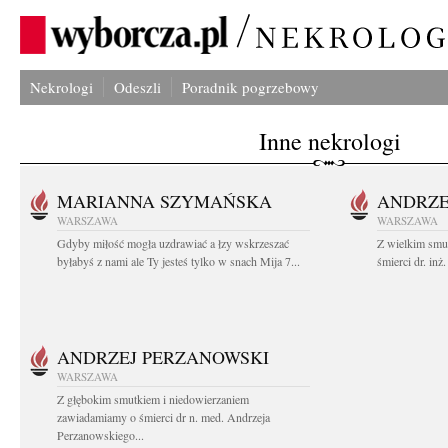
Nekrologi
Odeszli
Poradnik pogrzebowy
Inne nekrologi
MARIANNA SZYMAŃSKA
ANDRZE
WARSZAWA
WARSZAWA
Gdyby miłość mogła uzdrawiać a łzy wskrzeszać
Z wielkim smu
byłabyś z nami ale Ty jesteś tylko w snach Mija 7...
śmierci dr. in
ANDRZEJ PERZANOWSKI
WARSZAWA
Z głębokim smutkiem i niedowierzaniem
zawiadamiamy o śmierci dr n. med. Andrzeja
Perzanowskiego...