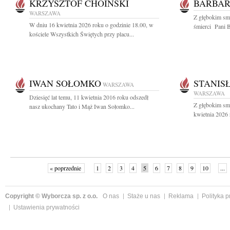
KRZYSZTOF CHOIŃSKI
BARBAR
WARSZAWA
Z głębokim sm
W dniu 16 kwietnia 2026 roku o godzinie 18.00, w
śmierci Pani B
kościele Wszystkich Świętych przy placu...
IWAN SOŁOMKO
STANIS
WARSZAWA
WARSZAWA
Dziesięć lat temu, 11 kwietnia 2016 roku odszedł
Z głębokim sm
nasz ukochany Tato i Mąż Iwan Sołomko...
kwietnia 2026 
« poprzednie
1
2
3
4
5
6
7
8
9
10
...
Copyright © Wyborcza sp. z o.o.
O nas
Staże u nas
Reklama
Polityka 
Ustawienia prywatności