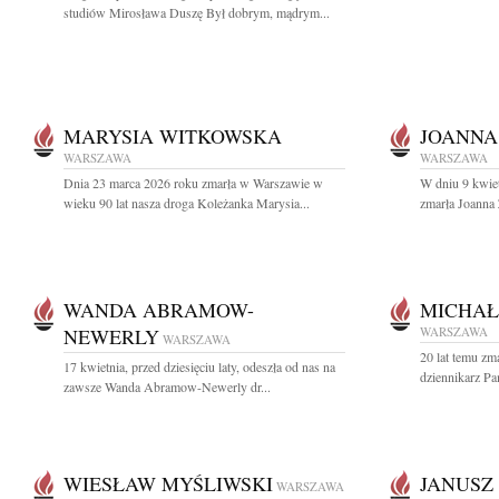
studiów Mirosława Duszę Był dobrym, mądrym...
MARYSIA WITKOWSKA
JOANNA
WARSZAWA
WARSZAWA
Dnia 23 marca 2026 roku zmarła w Warszawie w
W dniu 9 kwiet
wieku 90 lat nasza droga Koleżanka Marysia...
zmarła Joanna
WANDA ABRAMOW-
MICHAŁ
NEWERLY
WARSZAWA
WARSZAWA
20 lat temu zm
17 kwietnia, przed dziesięciu laty, odeszła od nas na
dziennikarz Pa
zawsze Wanda Abramow-Newerly dr...
WIESŁAW MYŚLIWSKI
JANUSZ
WARSZAWA