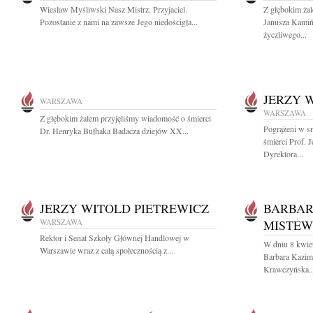
Wiesław Myśliwski Nasz Mistrz. Przyjaciel.
Z głębokim ża
Pozostanie z nami na zawsze Jego niedościgła...
Janusza Kamiń
życzliwego...
JERZY 
WARSZAWA
WARSZAWA
Z głębokim żalem przyjęliśmy wiadomość o śmierci
Pogrążeni w s
Dr. Henryka Bułhaka Badacza dziejów XX...
śmierci Prof. 
Dyrektora...
JERZY WITOLD PIETREWICZ
BARBAR
WARSZAWA
MISTEW
Rektor i Senat Szkoły Głównej Handlowej w
W dniu 8 kwiet
Warszawie wraz z całą społecznością z...
Barbara Kazim
Krawczyńska..