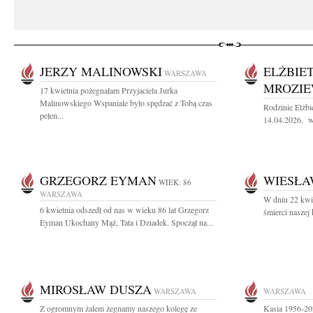
JERZY MALINOWSKI
ELŻBIE
WARSZAWA
MROZIE
17 kwietnia pożegnałam Przyjaciela Jurka
Malinowskiego Wspaniale było spędzać z Tobą czas
Rodzinie Elżb
pełen...
14.04.2026, wy
GRZEGORZ EYMAN
WIESŁA
WIEK: 86
WARSZAWA
W dniu 22 kwie
6 kwietnia odszedł od nas w wieku 86 lat Grzegorz
śmierci naszej
Eyman Ukochany Mąż, Tata i Dziadek. Spoczął na...
MIROSŁAW DUSZA
WARSZAWA
WARSZAWA
Z ogromnym żalem żegnamy naszego kolegę ze
Kasia 1956-20