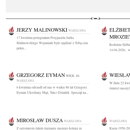
JERZY MALINOWSKI
ELŻBIE
WARSZAWA
MROZIE
17 kwietnia pożegnałam Przyjaciela Jurka
Malinowskiego Wspaniale było spędzać z Tobą czas
Rodzinie Elżb
pełen...
14.04.2026, wy
GRZEGORZ EYMAN
WIESŁA
WIEK: 86
WARSZAWA
W dniu 22 kwie
6 kwietnia odszedł od nas w wieku 86 lat Grzegorz
śmierci naszej
Eyman Ukochany Mąż, Tata i Dziadek. Spoczął na...
MIROSŁAW DUSZA
WARSZAWA
WARSZAWA
Z ogromnym żalem żegnamy naszego kolegę ze
Kasia 1956-20