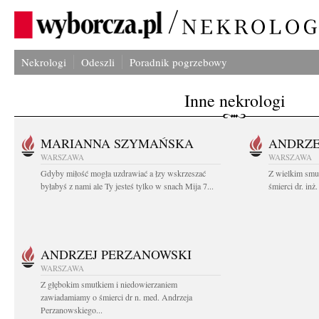
Nekrologi
Odeszli
Poradnik pogrzebowy
Inne nekrologi
MARIANNA SZYMAŃSKA
ANDRZE
WARSZAWA
WARSZAWA
Gdyby miłość mogła uzdrawiać a łzy wskrzeszać
Z wielkim smu
byłabyś z nami ale Ty jesteś tylko w snach Mija 7...
śmierci dr. in
ANDRZEJ PERZANOWSKI
WARSZAWA
Z głębokim smutkiem i niedowierzaniem
zawiadamiamy o śmierci dr n. med. Andrzeja
Perzanowskiego...