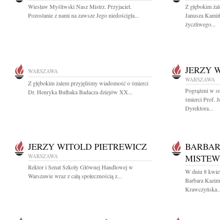
Wiesław Myśliwski Nasz Mistrz. Przyjaciel.
Z głębokim ża
Pozostanie z nami na zawsze Jego niedościgła...
Janusza Kamiń
życzliwego...
JERZY 
WARSZAWA
WARSZAWA
Z głębokim żalem przyjęliśmy wiadomość o śmierci
Pogrążeni w s
Dr. Henryka Bułhaka Badacza dziejów XX...
śmierci Prof. 
Dyrektora...
JERZY WITOLD PIETREWICZ
BARBAR
WARSZAWA
MISTEW
Rektor i Senat Szkoły Głównej Handlowej w
W dniu 8 kwiet
Warszawie wraz z całą społecznością z...
Barbara Kazim
Krawczyńska..