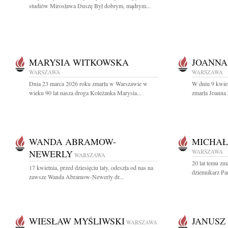
studiów Mirosława Duszę Był dobrym, mądrym...
MARYSIA WITKOWSKA
JOANNA
WARSZAWA
WARSZAWA
Dnia 23 marca 2026 roku zmarła w Warszawie w
W dniu 9 kwiet
wieku 90 lat nasza droga Koleżanka Marysia...
zmarła Joanna
WANDA ABRAMOW-
MICHAŁ
NEWERLY
WARSZAWA
WARSZAWA
20 lat temu zm
17 kwietnia, przed dziesięciu laty, odeszła od nas na
dziennikarz Pa
zawsze Wanda Abramow-Newerly dr...
WIESŁAW MYŚLIWSKI
JANUSZ
WARSZAWA