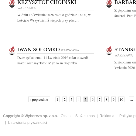
KRZYSZTOF CHOIŃSKI
BARBAR
WARSZAWA
Z głębokim sm
W dniu 16 kwietnia 2026 roku o godzinie 18.00, w
śmierci Pani B
kościele Wszystkich Świętych przy placu...
IWAN SOŁOMKO
STANIS
WARSZAWA
WARSZAWA
Dziesięć lat temu, 11 kwietnia 2016 roku odszedł
Z głębokim sm
nasz ukochany Tato i Mąż Iwan Sołomko...
kwietnia 2026 
« poprzednie
1
2
3
4
5
6
7
8
9
10
...
Copyright © Wyborcza sp. z o.o.
O nas
Staże u nas
Reklama
Polityka 
Ustawienia prywatności