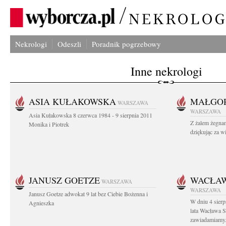
Nekrologi
Odeszli
Poradnik pogrzebowy
Inne nekrologi
ASIA KUŁAKOWSKA
MAŁGOR
WARSZAWA
WARSZAWA
Asia Kułakowska 8 czerwca 1984 - 9 sierpnia 2011
Z żalem żegnam
Monika i Piotrek
dziękując za w
JANUSZ GOETZE
WACŁAW
WARSZAWA
WARSZAWA
Janusz Goetze adwokat 9 lat bez Ciebie Bożenna i
W dniu 4 sier
Agnieszka
lata Wacława 
zawiadamiamy.