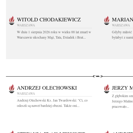
WITOLD CHODAKIEWICZ
MARIA
WARSZAWA
WARSZAWA
W dniu 1 sierpnia 2026 roku w wieku 88 lat zmarł w
Gdyby miłość 
Warszawie ukochany Mąż, Tata, Dziadek i Brat...
byłabyś z nami 
ANDRZEJ OLECHOWSKI
JERZY 
WARSZAWA
Z głębokim smu
Andrzej Olechowski Ks. Jan Twardowski: "Ci, co
Jerzego Malin
odeszli są nawet bardziej obecni. Także oni...
pracowało...