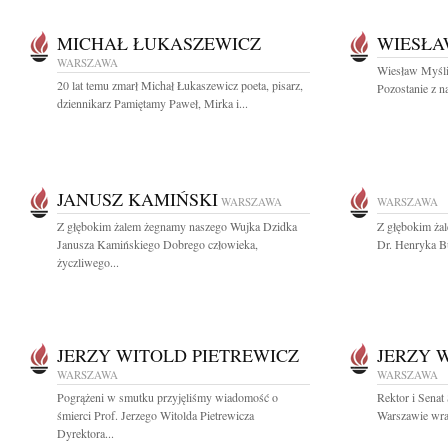
MICHAŁ ŁUKASZEWICZ
WIESŁA
WARSZAWA
Wiesław Myśliw
20 lat temu zmarł Michał Łukaszewicz poeta, pisarz,
Pozostanie z n
dziennikarz Pamiętamy Paweł, Mirka i...
JANUSZ KAMIŃSKI
WARSZAWA
WARSZAWA
Z głębokim żalem żegnamy naszego Wujka Dzidka
Z głębokim ża
Janusza Kamińskiego Dobrego człowieka,
Dr. Henryka B
życzliwego...
JERZY WITOLD PIETREWICZ
JERZY 
WARSZAWA
WARSZAWA
Pogrążeni w smutku przyjęliśmy wiadomość o
Rektor i Sena
śmierci Prof. Jerzego Witolda Pietrewicza
Warszawie wraz
Dyrektora...