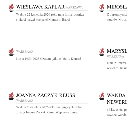
WIESŁAWA KAPLAR
MIROSŁ
WARSZAWA
W dniu 22 kwietnia 2026 roku mija ósma rocznica
Z ogromnym ża
śmierci naszej kochanej Mamusi i Babci...
studiów Miros
MARYSI
WARSZAWA
WARSZAWA
Kasia 1956-2025 Czasem tylko chłód ... Konrad
Dnia 23 marca
wieku 90 lat n
JOANNA ZACZYK REUSS
WANDA
WARSZAWA
NEWER
W dniu 9 kwietnia 2026 roku po długiej chorobie
17 kwietnia, pr
zmarła Joanna Zaczyk Reuss Wyprowadzenie...
zawsze Wanda