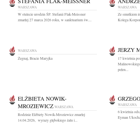
STEFANIA FLAK-MEISSNER
ANDRZE
WARSZAWA
WARSZAWA
W stulecie urodzin ŚP. Stefanii Flak-Meissner
Ze smutkiem i
zmarłej 27 marca 2026 roku, w sanktuarium św....
Kolega Korpor
JERZY 
WARSZAWA
Żegnaj, Bracie Maryjka
17 kwietnia po
Malinowskiego
pełen...
ELŻBIETA NOWIK-
GRZEG
MROZIEWICZ
WARSZAWA
WARSZAWA
6 kwietnia ods
Rodzinie Elżbiety Nowik-Mroziewicz zmarłej
Eyman Ukochany
14.04.2026, wyrazy głębokiego żalu i...