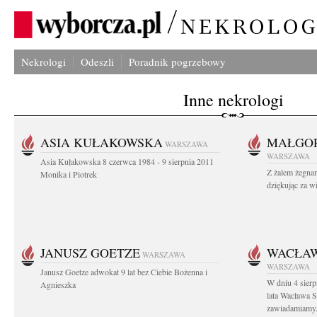
Nekrologi
Odeszli
Poradnik pogrzebowy
Inne nekrologi
ASIA KUŁAKOWSKA
MAŁGOR
WARSZAWA
WARSZAWA
Asia Kułakowska 8 czerwca 1984 - 9 sierpnia 2011
Z żalem żegnam
Monika i Piotrek
dziękując za w
JANUSZ GOETZE
WACŁAW
WARSZAWA
WARSZAWA
Janusz Goetze adwokat 9 lat bez Ciebie Bożenna i
W dniu 4 sier
Agnieszka
lata Wacława 
zawiadamiamy.