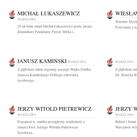
MICHAŁ ŁUKASZEWICZ
WIESŁA
WARSZAWA
Wiesław Myśliw
20 lat temu zmarł Michał Łukaszewicz poeta, pisarz,
Pozostanie z n
dziennikarz Pamiętamy Paweł, Mirka i...
JANUSZ KAMIŃSKI
WARSZAWA
WARSZAWA
Z głębokim żalem żegnamy naszego Wujka Dzidka
Z głębokim ża
Janusza Kamińskiego Dobrego człowieka,
Dr. Henryka B
życzliwego...
JERZY WITOLD PIETREWICZ
JERZY 
WARSZAWA
WARSZAWA
Pogrążeni w smutku przyjęliśmy wiadomość o
Rektor i Sena
śmierci Prof. Jerzego Witolda Pietrewicza
Warszawie wraz
Dyrektora...