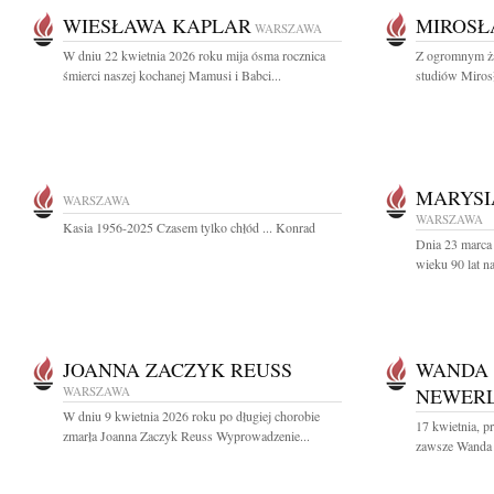
WIESŁAWA KAPLAR
MIROSŁ
WARSZAWA
W dniu 22 kwietnia 2026 roku mija ósma rocznica
Z ogromnym ża
śmierci naszej kochanej Mamusi i Babci...
studiów Miros
MARYSI
WARSZAWA
WARSZAWA
Kasia 1956-2025 Czasem tylko chłód ... Konrad
Dnia 23 marca
wieku 90 lat n
JOANNA ZACZYK REUSS
WANDA
WARSZAWA
NEWER
W dniu 9 kwietnia 2026 roku po długiej chorobie
17 kwietnia, pr
zmarła Joanna Zaczyk Reuss Wyprowadzenie...
zawsze Wanda