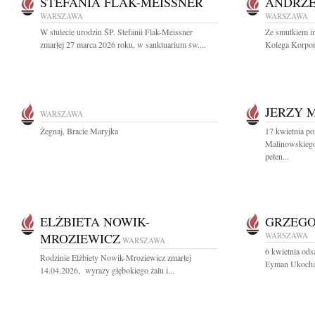
STEFANIA FLAK-MEISSNER
ANDRZE
WARSZAWA
WARSZAWA
W stulecie urodzin ŚP. Stefanii Flak-Meissner
Ze smutkiem i
zmarłej 27 marca 2026 roku, w sanktuarium św....
Kolega Korpor
JERZY 
WARSZAWA
Żegnaj, Bracie Maryjka
17 kwietnia po
Malinowskiego
pełen...
ELŻBIETA NOWIK-
GRZEG
MROZIEWICZ
WARSZAWA
WARSZAWA
6 kwietnia ods
Rodzinie Elżbiety Nowik-Mroziewicz zmarłej
Eyman Ukochany
14.04.2026, wyrazy głębokiego żalu i...