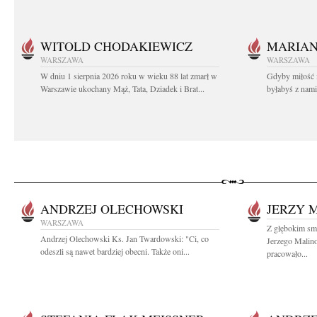
WITOLD CHODAKIEWICZ
MARIA
WARSZAWA
WARSZAWA
W dniu 1 sierpnia 2026 roku w wieku 88 lat zmarł w
Gdyby miłość 
Warszawie ukochany Mąż, Tata, Dziadek i Brat...
byłabyś z nami 
ANDRZEJ OLECHOWSKI
JERZY 
WARSZAWA
Z głębokim smu
Andrzej Olechowski Ks. Jan Twardowski: "Ci, co
Jerzego Malin
odeszli są nawet bardziej obecni. Także oni...
pracowało...