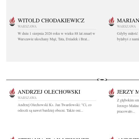
WITOLD CHODAKIEWICZ
MARIA
WARSZAWA
WARSZAWA
W dniu 1 sierpnia 2026 roku w wieku 88 lat zmarł w
Gdyby miłość 
Warszawie ukochany Mąż, Tata, Dziadek i Brat...
byłabyś z nami 
ANDRZEJ OLECHOWSKI
JERZY 
WARSZAWA
Z głębokim smu
Andrzej Olechowski Ks. Jan Twardowski: "Ci, co
Jerzego Malin
odeszli są nawet bardziej obecni. Także oni...
pracowało...