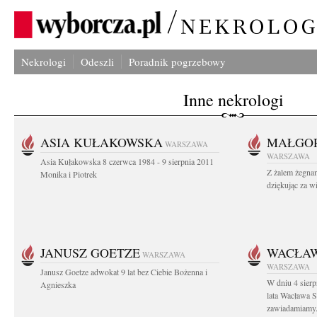
Nekrologi
Odeszli
Poradnik pogrzebowy
Inne nekrologi
ASIA KUŁAKOWSKA
MAŁGOR
WARSZAWA
WARSZAWA
Asia Kułakowska 8 czerwca 1984 - 9 sierpnia 2011
Z żalem żegnam
Monika i Piotrek
dziękując za w
JANUSZ GOETZE
WACŁAW
WARSZAWA
WARSZAWA
Janusz Goetze adwokat 9 lat bez Ciebie Bożenna i
W dniu 4 sier
Agnieszka
lata Wacława 
zawiadamiamy.