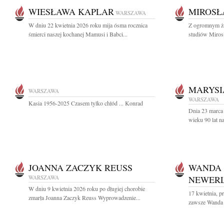
WIESŁAWA KAPLAR
MIROSŁ
WARSZAWA
W dniu 22 kwietnia 2026 roku mija ósma rocznica
Z ogromnym ża
śmierci naszej kochanej Mamusi i Babci...
studiów Miros
MARYSI
WARSZAWA
WARSZAWA
Kasia 1956-2025 Czasem tylko chłód ... Konrad
Dnia 23 marca
wieku 90 lat n
JOANNA ZACZYK REUSS
WANDA
WARSZAWA
NEWER
W dniu 9 kwietnia 2026 roku po długiej chorobie
17 kwietnia, pr
zmarła Joanna Zaczyk Reuss Wyprowadzenie...
zawsze Wanda