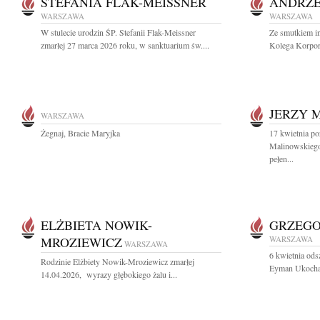
STEFANIA FLAK-MEISSNER
ANDRZE
WARSZAWA
WARSZAWA
W stulecie urodzin ŚP. Stefanii Flak-Meissner
Ze smutkiem i
zmarłej 27 marca 2026 roku, w sanktuarium św....
Kolega Korpor
JERZY 
WARSZAWA
Żegnaj, Bracie Maryjka
17 kwietnia po
Malinowskiego
pełen...
ELŻBIETA NOWIK-
GRZEG
MROZIEWICZ
WARSZAWA
WARSZAWA
6 kwietnia ods
Rodzinie Elżbiety Nowik-Mroziewicz zmarłej
Eyman Ukochany
14.04.2026, wyrazy głębokiego żalu i...