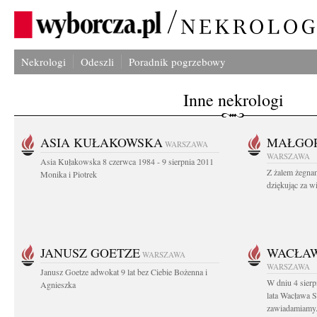
Nekrologi
Odeszli
Poradnik pogrzebowy
Inne nekrologi
ASIA KUŁAKOWSKA
MAŁGOR
WARSZAWA
WARSZAWA
Asia Kułakowska 8 czerwca 1984 - 9 sierpnia 2011
Z żalem żegnam
Monika i Piotrek
dziękując za w
JANUSZ GOETZE
WACŁAW
WARSZAWA
WARSZAWA
Janusz Goetze adwokat 9 lat bez Ciebie Bożenna i
W dniu 4 sier
Agnieszka
lata Wacława 
zawiadamiamy.