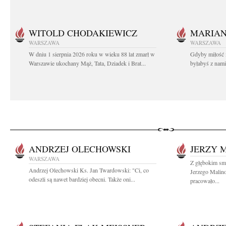
WITOLD CHODAKIEWICZ
MARIA
WARSZAWA
WARSZAWA
W dniu 1 sierpnia 2026 roku w wieku 88 lat zmarł w
Gdyby miłość 
Warszawie ukochany Mąż, Tata, Dziadek i Brat...
byłabyś z nami 
ANDRZEJ OLECHOWSKI
JERZY 
WARSZAWA
Z głębokim smu
Andrzej Olechowski Ks. Jan Twardowski: "Ci, co
Jerzego Malin
odeszli są nawet bardziej obecni. Także oni...
pracowało...