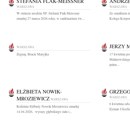
STEFANIA FLAK-MEISSNER
ANDRZE
WARSZAWA
WARSZAWA
W stulecie urodzin ŚP. Stefanii Flak-Meissner
Ze smutkiem i
zmarłej 27 marca 2026 roku, w sanktuarium św....
Kolega Korpor
JERZY 
WARSZAWA
Żegnaj, Bracie Maryjka
17 kwietnia po
Malinowskiego
pełen...
ELŻBIETA NOWIK-
GRZEG
MROZIEWICZ
WARSZAWA
WARSZAWA
6 kwietnia ods
Rodzinie Elżbiety Nowik-Mroziewicz zmarłej
Eyman Ukochany
14.04.2026, wyrazy głębokiego żalu i...