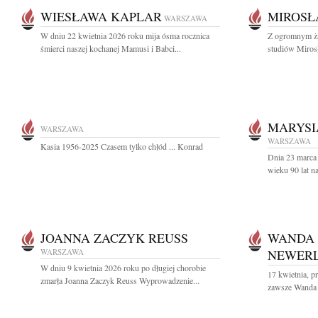
WIESŁAWA KAPLAR
MIROSŁ
WARSZAWA
W dniu 22 kwietnia 2026 roku mija ósma rocznica
Z ogromnym ża
śmierci naszej kochanej Mamusi i Babci...
studiów Miros
MARYSI
WARSZAWA
WARSZAWA
Kasia 1956-2025 Czasem tylko chłód ... Konrad
Dnia 23 marca
wieku 90 lat n
JOANNA ZACZYK REUSS
WANDA
WARSZAWA
NEWER
W dniu 9 kwietnia 2026 roku po długiej chorobie
17 kwietnia, pr
zmarła Joanna Zaczyk Reuss Wyprowadzenie...
zawsze Wanda