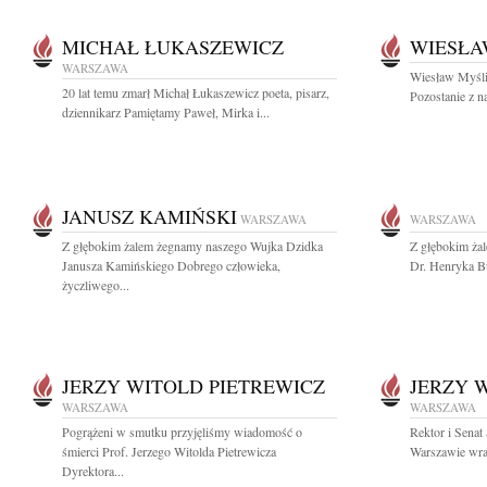
MICHAŁ ŁUKASZEWICZ
WIESŁA
WARSZAWA
Wiesław Myśliw
20 lat temu zmarł Michał Łukaszewicz poeta, pisarz,
Pozostanie z n
dziennikarz Pamiętamy Paweł, Mirka i...
JANUSZ KAMIŃSKI
WARSZAWA
WARSZAWA
Z głębokim żalem żegnamy naszego Wujka Dzidka
Z głębokim ża
Janusza Kamińskiego Dobrego człowieka,
Dr. Henryka B
życzliwego...
JERZY WITOLD PIETREWICZ
JERZY 
WARSZAWA
WARSZAWA
Pogrążeni w smutku przyjęliśmy wiadomość o
Rektor i Sena
śmierci Prof. Jerzego Witolda Pietrewicza
Warszawie wraz
Dyrektora...