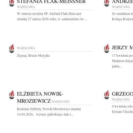
STEFANIA FLAK-MEISSNER
ANDRZE
WARSZAWA
WARSZAWA
W stulecie urodzin ŚP. Stefanii Flak-Meissner
Ze smutkiem i
zmarłej 27 marca 2026 roku, w sanktuarium św....
Kolega Korpor
JERZY 
WARSZAWA
Żegnaj, Bracie Maryjka
17 kwietnia po
Malinowskiego
pełen...
ELŻBIETA NOWIK-
GRZEG
MROZIEWICZ
WARSZAWA
WARSZAWA
6 kwietnia ods
Rodzinie Elżbiety Nowik-Mroziewicz zmarłej
Eyman Ukochany
14.04.2026, wyrazy głębokiego żalu i...