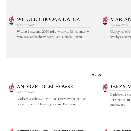
WITOLD CHODAKIEWICZ
MARIA
WARSZAWA
WARSZAWA
W dniu 1 sierpnia 2026 roku w wieku 88 lat zmarł w
Gdyby miłość 
Warszawie ukochany Mąż, Tata, Dziadek i Brat...
byłabyś z nami 
ANDRZEJ OLECHOWSKI
JERZY 
WARSZAWA
Z głębokim smu
Andrzej Olechowski Ks. Jan Twardowski: "Ci, co
Jerzego Malin
odeszli są nawet bardziej obecni. Także oni...
pracowało...