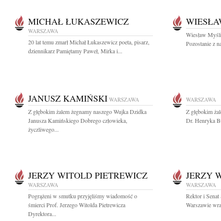
MICHAŁ ŁUKASZEWICZ
WIESŁA
WARSZAWA
Wiesław Myśliw
20 lat temu zmarł Michał Łukaszewicz poeta, pisarz,
Pozostanie z n
dziennikarz Pamiętamy Paweł, Mirka i...
JANUSZ KAMIŃSKI
WARSZAWA
WARSZAWA
Z głębokim żalem żegnamy naszego Wujka Dzidka
Z głębokim ża
Janusza Kamińskiego Dobrego człowieka,
Dr. Henryka B
życzliwego...
JERZY WITOLD PIETREWICZ
JERZY 
WARSZAWA
WARSZAWA
Pogrążeni w smutku przyjęliśmy wiadomość o
Rektor i Sena
śmierci Prof. Jerzego Witolda Pietrewicza
Warszawie wraz
Dyrektora...