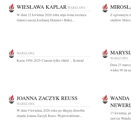
WIESŁAWA KAPLAR
MIROSŁ
WARSZAWA
W dniu 22 kwietnia 2026 roku mija ósma rocznica
Z ogromnym ża
śmierci naszej kochanej Mamusi i Babci...
studiów Miros
MARYSI
WARSZAWA
WARSZAWA
Kasia 1956-2025 Czasem tylko chłód ... Konrad
Dnia 23 marca
wieku 90 lat n
JOANNA ZACZYK REUSS
WANDA
WARSZAWA
NEWER
W dniu 9 kwietnia 2026 roku po długiej chorobie
17 kwietnia, pr
zmarła Joanna Zaczyk Reuss Wyprowadzenie...
zawsze Wanda