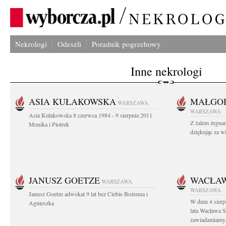
Nekrologi
Odeszli
Poradnik pogrzebowy
Inne nekrologi
ASIA KUŁAKOWSKA
MAŁGOR
WARSZAWA
WARSZAWA
Asia Kułakowska 8 czerwca 1984 - 9 sierpnia 2011
Z żalem żegnam
Monika i Piotrek
dziękując za w
JANUSZ GOETZE
WACŁAW
WARSZAWA
WARSZAWA
Janusz Goetze adwokat 9 lat bez Ciebie Bożenna i
W dniu 4 sier
Agnieszka
lata Wacława 
zawiadamiamy.