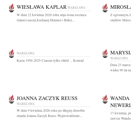
WIESŁAWA KAPLAR
MIROSŁ
WARSZAWA
W dniu 22 kwietnia 2026 roku mija ósma rocznica
Z ogromnym ża
śmierci naszej kochanej Mamusi i Babci...
studiów Miros
MARYSI
WARSZAWA
WARSZAWA
Kasia 1956-2025 Czasem tylko chłód ... Konrad
Dnia 23 marca
wieku 90 lat n
JOANNA ZACZYK REUSS
WANDA
WARSZAWA
NEWER
W dniu 9 kwietnia 2026 roku po długiej chorobie
17 kwietnia, pr
zmarła Joanna Zaczyk Reuss Wyprowadzenie...
zawsze Wanda