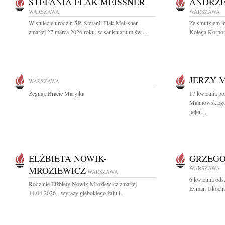
STEFANIA FLAK-MEISSNER
ANDRZE
WARSZAWA
WARSZAWA
W stulecie urodzin ŚP. Stefanii Flak-Meissner
Ze smutkiem i
zmarłej 27 marca 2026 roku, w sanktuarium św....
Kolega Korpor
JERZY 
WARSZAWA
Żegnaj, Bracie Maryjka
17 kwietnia po
Malinowskiego
pełen...
ELŻBIETA NOWIK-
GRZEG
MROZIEWICZ
WARSZAWA
WARSZAWA
6 kwietnia ods
Rodzinie Elżbiety Nowik-Mroziewicz zmarłej
Eyman Ukochany
14.04.2026, wyrazy głębokiego żalu i...