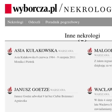
Nekrologi
Odeszli
Poradnik pogrzebowy
Inne nekrologi
ASIA KUŁAKOWSKA
MAŁGOR
WARSZAWA
WARSZAWA
Asia Kułakowska 8 czerwca 1984 - 9 sierpnia 2011
Z żalem żegnam
Monika i Piotrek
dziękując za w
JANUSZ GOETZE
WACŁAW
WARSZAWA
WARSZAWA
Janusz Goetze adwokat 9 lat bez Ciebie Bożenna i
W dniu 4 sier
Agnieszka
lata Wacława 
zawiadamiamy.