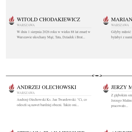
WITOLD CHODAKIEWICZ
MARIA
WARSZAWA
WARSZAWA
W dniu 1 sierpnia 2026 roku w wieku 88 lat zmarł w
Gdyby miłość 
Warszawie ukochany Mąż, Tata, Dziadek i Brat...
byłabyś z nami 
ANDRZEJ OLECHOWSKI
JERZY 
WARSZAWA
Z głębokim smu
Andrzej Olechowski Ks. Jan Twardowski: "Ci, co
Jerzego Malin
odeszli są nawet bardziej obecni. Także oni...
pracowało...