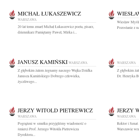
MICHAŁ ŁUKASZEWICZ
WIESŁA
WARSZAWA
Wiesław Myśliw
20 lat temu zmarł Michał Łukaszewicz poeta, pisarz,
Pozostanie z n
dziennikarz Pamiętamy Paweł, Mirka i...
JANUSZ KAMIŃSKI
WARSZAWA
WARSZAWA
Z głębokim żalem żegnamy naszego Wujka Dzidka
Z głębokim ża
Janusza Kamińskiego Dobrego człowieka,
Dr. Henryka B
życzliwego...
JERZY WITOLD PIETREWICZ
JERZY 
WARSZAWA
WARSZAWA
Pogrążeni w smutku przyjęliśmy wiadomość o
Rektor i Sena
śmierci Prof. Jerzego Witolda Pietrewicza
Warszawie wraz
Dyrektora...