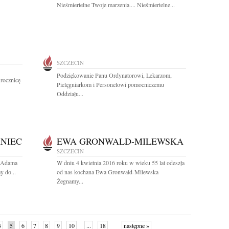
Nieśmiertelne Twoje marzenia.... Nieśmiertelne...
SZCZECIN
Podziękowanie Panu Ordynatorowi, Lekarzom,
 rocznicę
Pielęgniarkom i Personelowi pomocniczemu
Oddziału...
NIEC
EWA GRONWALD-MILEWSKA
SZCZECIN
a Adama
W dniu 4 kwietnia 2016 roku w wieku 55 lat odeszła
y do...
od nas kochana Ewa Gronwald-Milewska
Żegnamy...
4
5
6
7
8
9
10
...
18
następne »