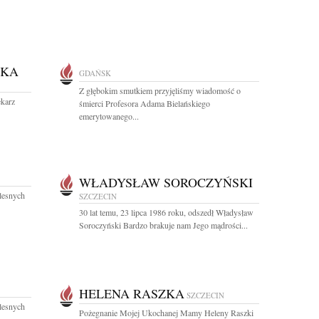
SKA
GDAŃSK
Z głębokim smutkiem przyjęliśmy wiadomość o
ekarz
śmierci Profesora Adama Bielańskiego
emerytowanego...
WŁADYSŁAW SOROCZYŃSKI
lesnych
SZCZECIN
30 lat temu, 23 lipca 1986 roku, odszedł Władysław
Soroczyński Bardzo brakuje nam Jego mądrości...
HELENA RASZKA
SZCZECIN
lesnych
Pożegnanie Mojej Ukochanej Mamy Heleny Raszki