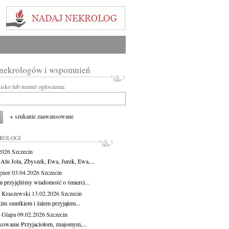
 nekrologów i wspomnień
wisko lub numer ogłoszenia:
+ szukanie zaawansowane
KROLOGI
.2026
Szczecin
 Alu Jola, Zbyszek, Ewa, Jurek, Ewa,...
Ignor
03.04.2026
Szczecin
m przyjęliśmy wiadomość o śmierci...
 Kraszewski
13.02.2026
Szczecin
kim smutkiem i żalem przyjąłem...
 Glapa
09.02.2026
Szczecin
kowanie Przyjaciołom, znajomym,...