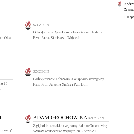
Andrze
Ze smu
+ więc
SZCZECIN
Odeszła Irena Opalska ukochana Mama i Babcia
a i Ojca
Ewa, Anna, Stanisław i Wojciech
SZCZECIN
Podziękowanie Lekarzom, a w sposób szczególny
mu 10
Panu Prof. Jerzemu Sieńce i Pani Dr....
..
H
ADAM GROCHOWINA
SZCZECIN
Z głębokim smutkiem żegnamy Adama Grochowinę
i naszej"
Wyrazy serdecznego współczucia Rodzinie i...