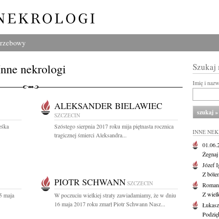
grzebowy
Inne nekrologi
Szukaj
Imię i naz
ALEKSANDER BIELAWIEC
SZCZECIN
eśka
Szóstego sierpnia 2017 roku mija piętnasta rocznica
INNE NE
tragicznej śmierci Aleksandra...
01.06
Żegnaj
Józef 
Z bóle
PIOTR SCHWANN
SZCZECIN
Roman
Z wiel
5 maja
W poczuciu wielkiej straty zawiadamiamy, że w dniu
16 maja 2017 roku zmarł Piotr Schwann Nasz...
Łukasz
Podzię