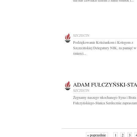
dla nas chwilach dzielili z nami smutek i...
SZCZECIN
Podziękowanie Koleżankom i Kolegom z
Szczecińskiej Delegatury NIK, za pamięć w
śmierci...
ADAM FUŁCZYŃSKI-STA
SZCZECIN
Żegnamy naszego ukochanego Syna i Brat
Fułczyńskiego-Stańca Serdecznie zapraszam
« poprzednie
1
2
3