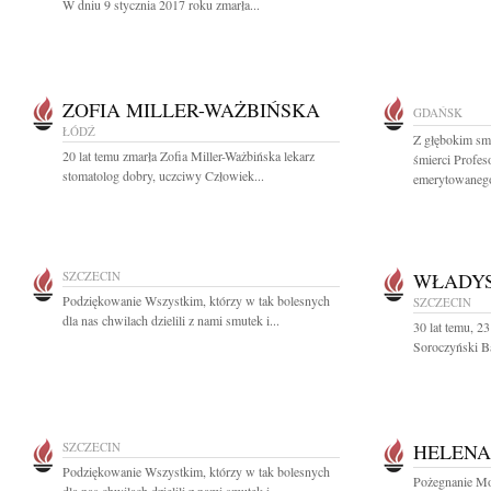
W dniu 9 stycznia 2017 roku zmarła...
ZOFIA MILLER-WAŻBIŃSKA
GDAŃSK
ŁÓDŹ
Z głębokim sm
20 lat temu zmarła Zofia Miller-Ważbińska lekarz
śmierci Profe
stomatolog dobry, uczciwy Człowiek...
emerytowanego
SZCZECIN
WŁADYS
Podziękowanie Wszystkim, którzy w tak bolesnych
SZCZECIN
dla nas chwilach dzielili z nami smutek i...
30 lat temu, 2
Soroczyński Ba
SZCZECIN
HELENA
Podziękowanie Wszystkim, którzy w tak bolesnych
Pożegnanie Mo