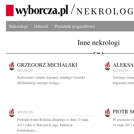
Nekrologi
Odeszli
Poradnik pogrzebowy
Inne nekrologi
GRZEGORZ MICHALSKI
ALEKSA
SZCZECIN
SZCZECIN
Zaskoczeni i smutni żegnamy zmarłego Grześka
Szóstego sierp
Michalskiego naszego kolegę,...
tragicznej śmie
PIOTR 
SZCZECIN
Podziękowanie Rodzina Zmarłego w dniu 15 maja
W poczuciu wie
2017 roku w Warszawie mgr. Tadeusza
16 maja 2017 r
Połońskiego,...