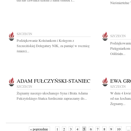
dla nas chwilach dzielili z nami smutek i...
Nieśmiertelne T
SZCZECIN
SZCZECIN
Podziękowanie Koleżankom i Kolegom z
Podziękowanie
Szczecińskiej Delegatury NIK, za pamięć w rocznicę
Pielęgniarkom
śmierci...
Oddziału...
ADAM FUŁCZYŃSKI-STANIEC
EWA GR
SZCZECIN
SZCZECIN
Żegnamy naszego ukochanego Syna i Brata Adama
W dniu 4 kwiet
Fułczyńskiego-Stańca Serdecznie zapraszamy do...
od nas kocha
Żegnamy...
« poprzednie
1
2
3
4
5
6
7
8
9
10
...