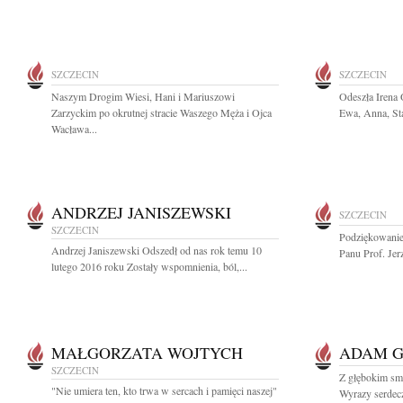
SZCZECIN
SZCZECIN
Naszym Drogim Wiesi, Hani i Mariuszowi
Odeszła Irena
Zarzyckim po okrutnej stracie Waszego Męża i Ojca
Ewa, Anna, Sta
Wacława...
ANDRZEJ JANISZEWSKI
SZCZECIN
SZCZECIN
Podziękowanie
Andrzej Janiszewski Odszedł od nas rok temu 10
Panu Prof. Jerz
lutego 2016 roku Zostały wspomnienia, ból,...
MAŁGORZATA WOJTYCH
ADAM 
SZCZECIN
Z głębokim s
"Nie umiera ten, kto trwa w sercach i pamięci naszej"
Wyrazy serdecz