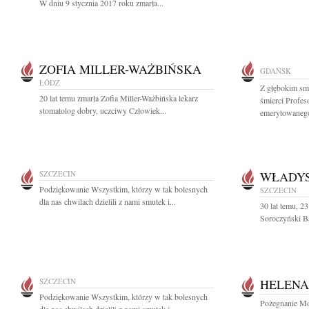
W dniu 9 stycznia 2017 roku zmarła...
ZOFIA MILLER-WAŻBIŃSKA
GDAŃSK
ŁÓDŹ
Z głębokim sm
20 lat temu zmarła Zofia Miller-Ważbińska lekarz
śmierci Profe
stomatolog dobry, uczciwy Człowiek...
emerytowanego
SZCZECIN
WŁADYS
Podziękowanie Wszystkim, którzy w tak bolesnych
SZCZECIN
dla nas chwilach dzielili z nami smutek i...
30 lat temu, 2
Soroczyński Ba
SZCZECIN
HELENA
Podziękowanie Wszystkim, którzy w tak bolesnych
Pożegnanie Mo