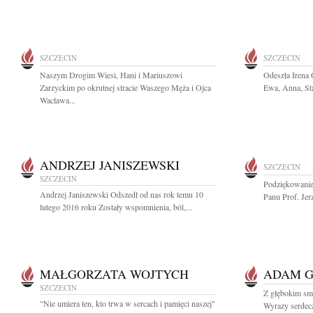
SZCZECIN
SZCZECIN
Naszym Drogim Wiesi, Hani i Mariuszowi
Odeszła Irena
Zarzyckim po okrutnej stracie Waszego Męża i Ojca
Ewa, Anna, Sta
Wacława...
ANDRZEJ JANISZEWSKI
SZCZECIN
SZCZECIN
Podziękowanie
Andrzej Janiszewski Odszedł od nas rok temu 10
Panu Prof. Jerz
lutego 2016 roku Zostały wspomnienia, ból,...
MAŁGORZATA WOJTYCH
ADAM 
SZCZECIN
Z głębokim s
"Nie umiera ten, kto trwa w sercach i pamięci naszej"
Wyrazy serdecz