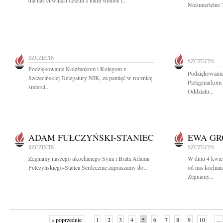
dla nas chwilach dzielili z nami smutek i...
Nieśmiertelne T
SZCZECIN
SZCZECIN
Podziękowanie Koleżankom i Kolegom z
Podziękowanie
Szczecińskiej Delegatury NIK, za pamięć w rocznicę
Pielęgniarkom
śmierci...
Oddziału...
ADAM FUŁCZYŃSKI-STANIEC
EWA GR
SZCZECIN
SZCZECIN
Żegnamy naszego ukochanego Syna i Brata Adama
W dniu 4 kwiet
Fułczyńskiego-Stańca Serdecznie zapraszamy do...
od nas kocha
Żegnamy...
« poprzednie
1
2
3
4
5
6
7
8
9
10
...