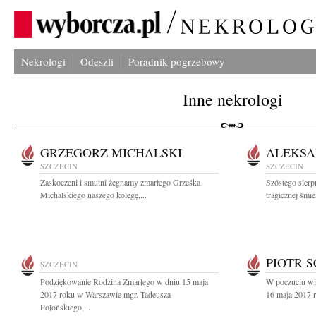
Nekrologi
Odeszli
Poradnik pogrzebowy
Inne nekrologi
GRZEGORZ MICHALSKI
ALEKSA
SZCZECIN
SZCZECIN
Zaskoczeni i smutni żegnamy zmarłego Grześka
Szóstego sierp
Michalskiego naszego kolegę,...
tragicznej śmie
PIOTR 
SZCZECIN
Podziękowanie Rodzina Zmarłego w dniu 15 maja
W poczuciu wie
2017 roku w Warszawie mgr. Tadeusza
16 maja 2017 r
Połońskiego,...