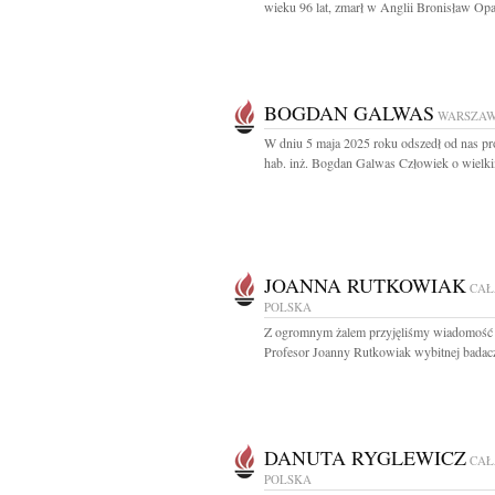
wieku 96 lat, zmarł w Anglii Bronisław Opac
BOGDAN GALWAS
WARSZA
W dniu 5 maja 2025 roku odszedł od nas pro
hab. inż. Bogdan Galwas Człowiek o wielki
JOANNA RUTKOWIAK
CAŁ
POLSKA
Z ogromnym żalem przyjęliśmy wiadomość 
Profesor Joanny Rutkowiak wybitnej badacz
DANUTA RYGLEWICZ
CAŁ
POLSKA