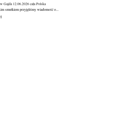
aw Gajda
12.06.2026
cała Polska
kim smutkiem przyjęliśmy wiadomość o...
ej