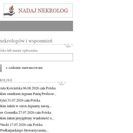
 nekrologów i wspomnień
wisko lub numer ogłoszenia:
+ szukanie zaawansowane
KROLOGI
zata Kościelska
06.08.2026
cała Polska
okim smutkiem żegnam Panią Profesor...
Rytel
31.07.2026
cała Polska
okim żalem w sercu żegnamy naszą...
ław Gomułka
27.07.2026
cała Polska
okim żalem przyjęliśmy wiadomość o...
ilecki
17.07.2026
cała Polska
 Podkarpackiego Stowarzyszenia...