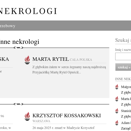
grzebowy
Inne nekrologi
Szukaj
Imię i naz
SKA
MARTA RYTEL
CAŁA POLSKA
Z głębokim żalem w sercu żegnamy naszą najdroższą
or
Przyjaciółkę Martę Rytel Opuścił...
INNE NE
Małgor
Z głęb
Marta 
Z głęb
Stanis
KRZYSZTOF KOSSAKOWSKI
 96
Z głęb
WARSZAWA
Adam P
 roku, w
26 maja 2025 r. zmarł w Madrycie Krzysztof
Zarząd