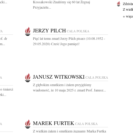
ki...
Kossakowski Znaliśmy się 60 lat Żegnaj
Zdzisł
Przyjacielu...
Z wiel
+ więc
JERZY PILCH
WA
CAŁA POLSKA
f. dr
Pięć lat temu zmarł Jerzy Pilch pisarz (10.08.1952 -
m...
29.05.2020) Cześć Jego pamięci!
JANUSZ WITKOWSKI
A
CAŁA POLSKA
Z głębokim smutkiem i żalem przyjęliśmy
o śmierci
wiadomość, że 10 maja 2025 r. zmarł Prof. Janusz...
ki...
MAREK FURTEK
A
CAŁA POLSKA
Z wielkim żalem i smutkiem żegnamy Marka Furtka