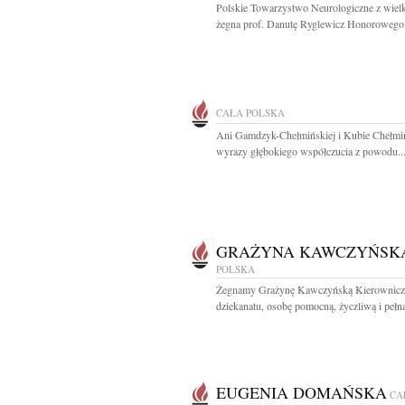
Polskie Towarzystwo Neurologiczne z wiel
żegna prof. Danutę Ryglewicz Honorowego.
CAŁA POLSKA
Ani Gamdzyk-Chełmińskiej i Kubie Chełm
wyrazy głębokiego współczucia z powodu..
GRAŻYNA KAWCZYŃSK
POLSKA
Żegnamy Grażynę Kawczyńską Kierownicz
dziekanatu, osobę pomocną, życzliwą i pełną 
EUGENIA DOMAŃSKA
CA