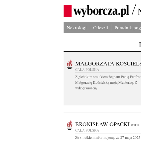
Nekrologi
Odeszli
Poradnik po
MAŁGORZATA KOŚCIEL
CAŁA POLSKA
Z głębokim smutkiem żegnam Panią Profes
Małgorzatę Kościelską moją Mentorkę. Z
wdzięcznością...
BRONISŁAW OPACKI
WIEK:
CAŁA POLSKA
Ze smutkiem informujemy, że 27 maja 2025