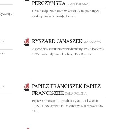
PERCZYŃSKA
CAŁA POLSKA
Dnia 3 maja 2025 roku w wieku 77 lat po długiej i
dycznego
ciężkiej chorobie zmarła Anna...
RYSZARD JANASZEK
AŁA
WARSZAWA
Z głębokim smutkiem zawiadamiamy, że 28 kwietnia
la i
2025 r. odszedł nasz ukochany Tata Ryszard...
PAPIEŻ FRANCISZEK PAPIEŻ
AŁA
FRANCISZEK
CAŁA POLSKA
Papież Franciszek 17 grudnia 1936 - 21 kwietnia
2025 31. Światowe Dni Młodzieży w Krakowie 26-
31...