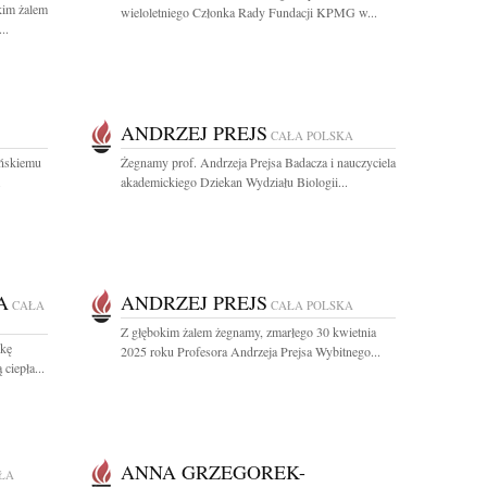
kim żalem
wieloletniego Członka Rady Fundacji KPMG w...
..
ANDRZEJ PREJS
CAŁA POLSKA
ińskiemu
Żegnamy prof. Andrzeja Prejsa Badacza i nauczyciela
.
akademickiego Dziekan Wydziału Biologii...
A
ANDRZEJ PREJS
CAŁA
CAŁA POLSKA
Z głębokim żalem żegnamy, zmarłego 30 kwietnia
kę
2025 roku Profesora Andrzeja Prejsa Wybitnego...
ciepła...
ANNA GRZEGOREK-
ŁA