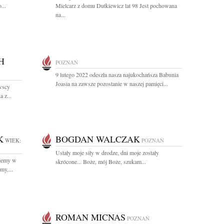
...
Mielcarz z domu Dutkiewicz lat 98 Jest pochowana
na...
H
POZNAŃ
9 lutego 2022 odeszła nasza najukochańsza Babunia
Joasia na zawsze pozostanie w naszej pamięci...
wscy
 z...
K
BOGDAN WALCZAK
WIEK:
POZNAŃ
Ustały moje siły w drodze, dni moje zostały
yjemy w
skrócone... Boże, mój Boże, szukam...
my,...
ROMAN MICNAS
POZNAŃ