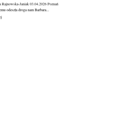
a Rajnowska-Janiak
03.04.2026
Poznań
temu odeszła droga nam Barbara...
ej