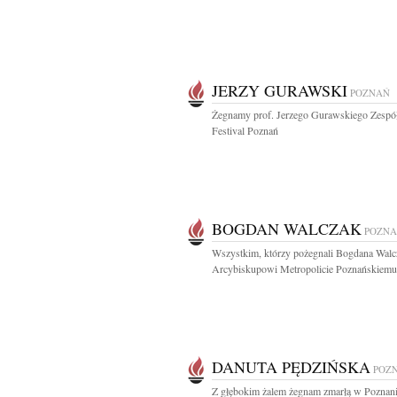
JERZY GURAWSKI
POZNAŃ
Żegnamy prof. Jerzego Gurawskiego Zespó
Festival Poznań
BOGDAN WALCZAK
POZN
Wszystkim, którzy pożegnali Bogdana Walc
Arcybiskupowi Metropolicie Poznańskiemu,
DANUTA PĘDZIŃSKA
POZ
Z głębokim żalem żegnam zmarłą w Poznani