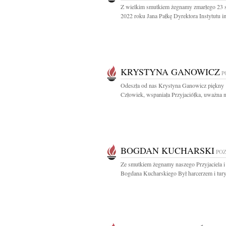
Z wielkim smutkiem żegnamy zmarłego 23 s
2022 roku Jana Pałkę Dyrektora Instytutu im
KRYSTYNA GANOWICZ
P
Odeszła od nas Krystyna Ganowicz piękny
Człowiek, wspaniała Przyjaciółka, uważna n
BOGDAN KUCHARSKI
PO
Ze smutkiem żegnamy naszego Przyjaciela i
Bogdana Kucharskiego Był harcerzem i turys