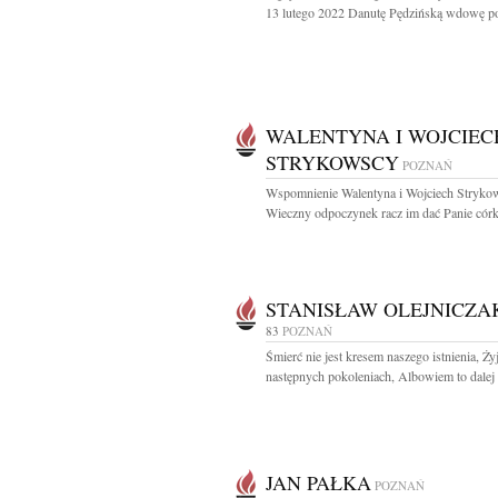
13 lutego 2022 Danutę Pędzińską wdowę po
WALENTYNA I WOJCIEC
STRYKOWSCY
POZNAŃ
Wspomnienie Walentyna i Wojciech Stryko
Wieczny odpoczynek racz im dać Panie córka
STANISŁAW OLEJNICZA
83
POZNAŃ
Śmierć nie jest kresem naszego istnienia, Ż
następnych pokoleniach, Albowiem to dalej 
JAN PAŁKA
POZNAŃ