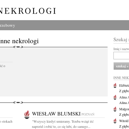
grzebowy
Inne nekrologi
Szukaj
Imię i naz
ść o
INNE NE
Elżbiet
Z głęb
Alina 
Alina 
Małgor
WIESŁAW BLUMSKI
POZNAŃ
Z głęb
Witold
o stokach
"Wszyscy kiedyś umieramy. Trzeba wciąż iść
Z głęb
naprzód i robić to, co się lubi, do samego...