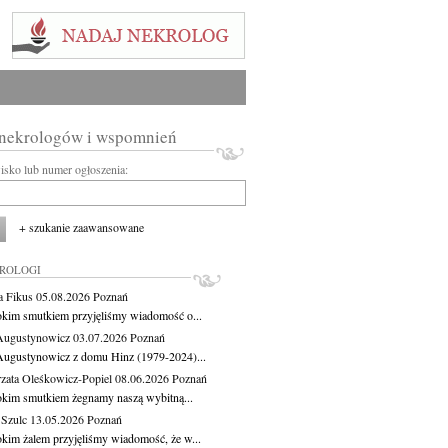
 nekrologów i wspomnień
wisko lub numer ogłoszenia:
+ szukanie zaawansowane
KROLOGI
a Fikus
05.08.2026
Poznań
okim smutkiem przyjęliśmy wiadomość o...
Augustynowicz
03.07.2026
Poznań
Augustynowicz z domu Hinz (1979-2024)...
zata Oleśkowicz-Popiel
08.06.2026
Poznań
okim smutkiem żegnamy naszą wybitną...
 Szulc
13.05.2026
Poznań
okim żalem przyjęliśmy wiadomość, że w...