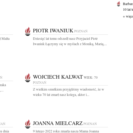
Barbar
10 lat 
+ więc
PIOTR IWANIUK
POZNAŃ
ł Malta
Dziesięć lat temu odszedł nasz Przyjaciel Piotr
Iwaniuk Łączymy się w myślach z Moniką, Marią,...
WOJCIECH KALWAT
AŃ
WIEK: 70
POZNAŃ
zaka
Z wielkim smutkiem przyjęliśmy wiadomość, że w
...
wieku 70 lat zmarł nasz kolega, aktor i...
JOANNA MIELCARZ
NAŃ
POZNAŃ
u dnia
9 lutego 2022 roku zmarła nasza Mama Joanna