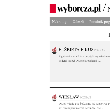
Nekrologi
Odeszli
Poradnik po
ELŻBIETA FIKUS
POZNAŃ
Z głębokim smutkiem przyjęliśmy wiadomo
śmierci naszej Drogiej Koleżanki i...
WIESŁAW
POZNAŃ
Drogi Wiesiu Nie będziemy już szusować p
ani razem przemierzać oceanów. Nie...