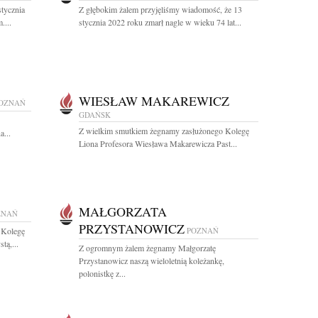
tycznia
Z głębokim żalem przyjęliśmy wiadomość, że 13
....
stycznia 2022 roku zmarł nagle w wieku 74 lat...
WIESŁAW MAKAREWICZ
OZNAŃ
GDAŃSK
Z wielkim smutkiem żegnamy zasłużonego Kolegę
a...
Liona Profesora Wiesława Makarewicza Past...
MAŁGORZATA
ZNAŃ
PRZYSTANOWICZ
 Kolegę
POZNAŃ
tą,...
Z ogromnym żalem żegnamy Małgorzatę
Przystanowicz naszą wieloletnią koleżankę,
polonistkę z...