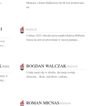
...
Mielcarz z domu Dutkiewicz lat 98 Jest pochowana
na...
H
POZNAŃ
9 lutego 2022 odeszła nasza najukochańsza Babunia
Joasia na zawsze pozostanie w naszej pamięci...
wscy
 z...
K
BOGDAN WALCZAK
WIEK:
POZNAŃ
Ustały moje siły w drodze, dni moje zostały
yjemy w
skrócone... Boże, mój Boże, szukam...
my,...
ROMAN MICNAS
POZNAŃ