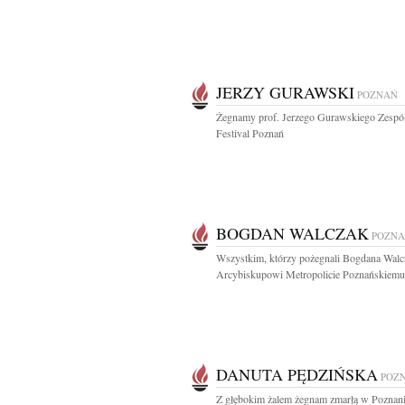
JERZY GURAWSKI
POZNAŃ
Żegnamy prof. Jerzego Gurawskiego Zespó
Festival Poznań
BOGDAN WALCZAK
POZN
Wszystkim, którzy pożegnali Bogdana Walc
Arcybiskupowi Metropolicie Poznańskiemu,
DANUTA PĘDZIŃSKA
POZ
Z głębokim żalem żegnam zmarłą w Poznani