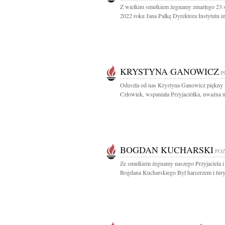
Z wielkim smutkiem żegnamy zmarłego 23 s
2022 roku Jana Pałkę Dyrektora Instytutu im
KRYSTYNA GANOWICZ
P
Odeszła od nas Krystyna Ganowicz piękny
Człowiek, wspaniała Przyjaciółka, uważna n
BOGDAN KUCHARSKI
PO
Ze smutkiem żegnamy naszego Przyjaciela i
Bogdana Kucharskiego Był harcerzem i turys