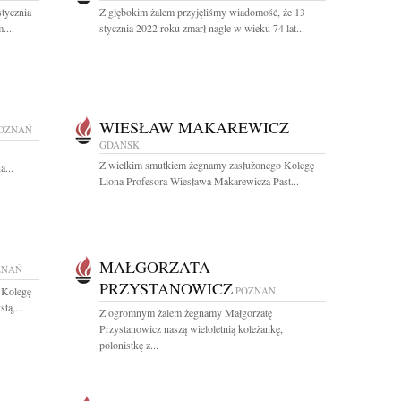
tycznia
Z głębokim żalem przyjęliśmy wiadomość, że 13
....
stycznia 2022 roku zmarł nagle w wieku 74 lat...
WIESŁAW MAKAREWICZ
OZNAŃ
GDAŃSK
Z wielkim smutkiem żegnamy zasłużonego Kolegę
a...
Liona Profesora Wiesława Makarewicza Past...
MAŁGORZATA
ZNAŃ
PRZYSTANOWICZ
 Kolegę
POZNAŃ
tą,...
Z ogromnym żalem żegnamy Małgorzatę
Przystanowicz naszą wieloletnią koleżankę,
polonistkę z...