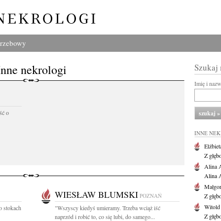
grzebowy
Inne nekrologi
Szukaj
Imię i naz
ść o
INNE NE
Elżbiet
Z głęb
Alina 
Alina 
Małgor
WIESŁAW BLUMSKI
POZNAŃ
Z głęb
Witold
o stokach
"Wszyscy kiedyś umieramy. Trzeba wciąż iść
Z głęb
naprzód i robić to, co się lubi, do samego...