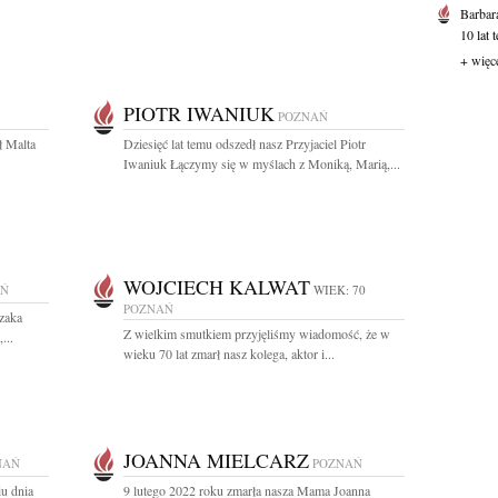
Barbar
10 lat 
+ więc
PIOTR IWANIUK
POZNAŃ
ł Malta
Dziesięć lat temu odszedł nasz Przyjaciel Piotr
Iwaniuk Łączymy się w myślach z Moniką, Marią,...
WOJCIECH KALWAT
AŃ
WIEK: 70
POZNAŃ
zaka
Z wielkim smutkiem przyjęliśmy wiadomość, że w
...
wieku 70 lat zmarł nasz kolega, aktor i...
JOANNA MIELCARZ
NAŃ
POZNAŃ
u dnia
9 lutego 2022 roku zmarła nasza Mama Joanna