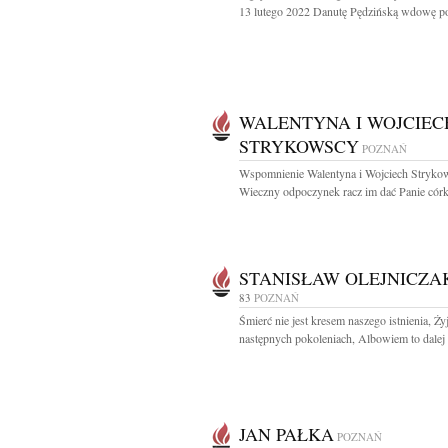
13 lutego 2022 Danutę Pędzińską wdowę po
WALENTYNA I WOJCIEC
STRYKOWSCY
POZNAŃ
Wspomnienie Walentyna i Wojciech Stryko
Wieczny odpoczynek racz im dać Panie córka
STANISŁAW OLEJNICZA
83
POZNAŃ
Śmierć nie jest kresem naszego istnienia, Ż
następnych pokoleniach, Albowiem to dalej 
JAN PAŁKA
POZNAŃ