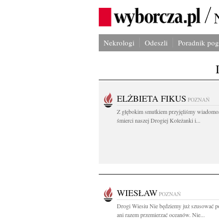
Nekrologi
Odeszli
Poradnik po
ELŻBIETA FIKUS
POZNAŃ
Z głębokim smutkiem przyjęliśmy wiadomo
śmierci naszej Drogiej Koleżanki i...
WIESŁAW
POZNAŃ
Drogi Wiesiu Nie będziemy już szusować p
ani razem przemierzać oceanów. Nie...