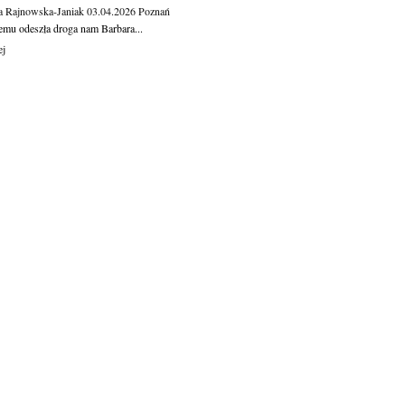
a Rajnowska-Janiak
03.04.2026
Poznań
temu odeszła droga nam Barbara...
ej