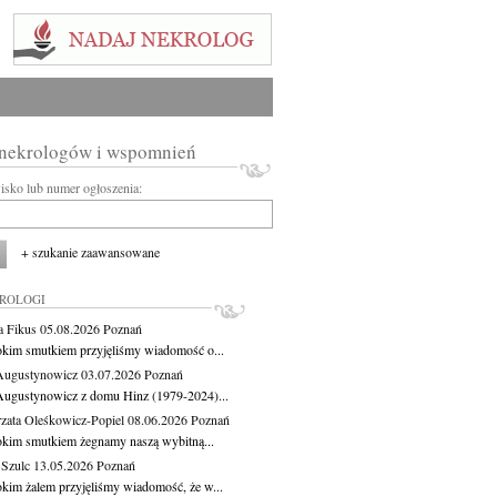
 nekrologów i wspomnień
wisko lub numer ogłoszenia:
+ szukanie zaawansowane
KROLOGI
a Fikus
05.08.2026
Poznań
okim smutkiem przyjęliśmy wiadomość o...
Augustynowicz
03.07.2026
Poznań
Augustynowicz z domu Hinz (1979-2024)...
zata Oleśkowicz-Popiel
08.06.2026
Poznań
okim smutkiem żegnamy naszą wybitną...
 Szulc
13.05.2026
Poznań
okim żalem przyjęliśmy wiadomość, że w...