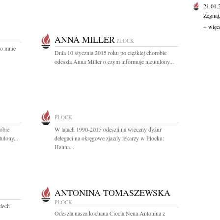
21.01
Żegnaj
+ więc
ANNA MILLER
PŁOCK
po mnie
Dnia 10 stycznia 2015 roku po ciężkiej chorobie
odeszła Anna Miller o czym informuje nieutulony...
PŁOCK
obie
W latach 1990-2015 odeszli na wieczny dyżur
ulony...
delegaci na okręgowe zjazdy lekarzy w Płocku:
Hanna...
ANTONINA TOMASZEWSKA
PŁOCK
iech
Odeszła nasza kochana Ciocia Nena Antonina z