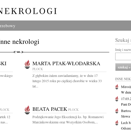
grzebowy
Inne nekrologi
Szukaj
Imię i naz
KI
MARTA PTAK-WŁODARSKA
PŁOCK
gowskiego
Z głębokim żalem zawiadamiamy, że w dniu 17
INNE NE
lutego 2015 roku po ciężkiej chorobie w wieku 33
lat...
Mirosł
W dniu
17.03
Pani D
BEATA PACEK
PŁOCK
PŁOCK
Bartos
Słowa 
rtek 12
Podziękowanie Jego Ekscelencji ks. bp. Romanowi
nas...
Marcinkowskiemu oraz Wszystkim Osobom,...
Lech M
Odszed