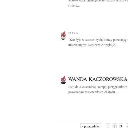
Mazowiecki Ciągle jeszcze bardzo przeży
śmierć...
PŁOCK
"Kto żyje w sercach tych, którzy pozostają, 
umiera nigdy" Serdecznie dziękuję...
WANDA KACZOROWSKA
Pani dr Aleksandrze Damps, pielęgniarkom 
pozostałym pracownikom Zakładu...
« poprzednie
1
2
3