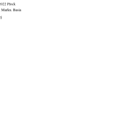
.2022
Płock
, Marku. Basia
ej