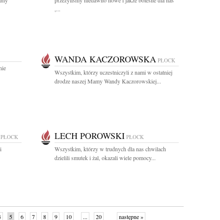
wamy
przeżyliśmy niedawno nowe i jakże bolesne dla nas
,...
WANDA KACZOROWSKA
PŁOCK
nie
Wszystkim, którzy uczestniczyli z nami w ostatniej
drodze naszej Mamy Wandy Kaczorowskiej...
LECH POROWSKI
PŁOCK
PŁOCK
i
Wszystkim, którzy w trudnych dla nas chwilach
dzielili smutek i żal, okazali wiele pomocy...
4
5
6
7
8
9
10
...
20
następne »