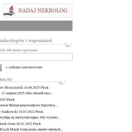
 nekrologów i wspomnień
wisko lub numer ogłoszenia:
+ szukanie zaawansowane
KROLOGI
aw Moszczyński
14.08.2025
Płock
 12 sierpnia 2025 roku odszedł nasz...
.2025
Płock
orocie Biernat pracownikowi Starostwa...
z Szatkowski
18.03.2022
Płock
wydają się niewystarczające Aby wyrazić...
arek Grala
28.01.2022
Płock
ł Lech Marek Grala poeta, mentor młodych...