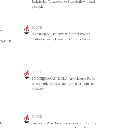
Jasieńskich Tomaszewska Pozostanie w naszej
pamięci...
I
PŁOCK
Nie umiera ten, kto trwa w pamięci żywych.
Serdeczne podziękowanie Dyrekcji i Radzie...
zystkim,
PŁOCK
PODZIĘKOWANIE DLA Arcybiskupa Piotra
h"
Libery Ordynariusza Diecezji Płockiej Mija już
..
pierwszy...
PŁOCK
do
Szanowny Panie Prezydencie Razem z Rodziną