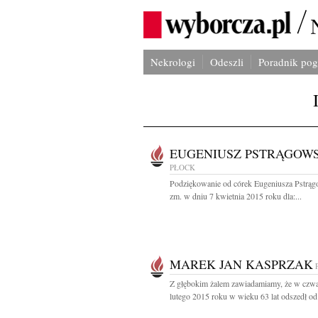
Nekrologi
Odeszli
Poradnik po
EUGENIUSZ PSTRĄGOWS
PŁOCK
Podziękowanie od córek Eugeniusza Pstrą
zm. w dniu 7 kwietnia 2015 roku dla:...
MAREK JAN KASPRZAK
Z głębokim żalem zawiadamiamy, że w czwa
lutego 2015 roku w wieku 63 lat odszedł od 