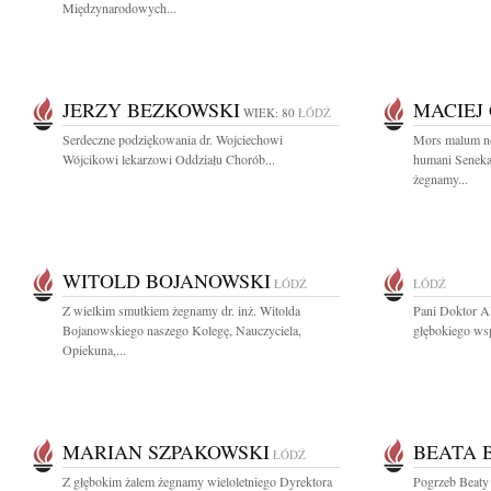
Międzynarodowych...
JERZY BEZKOWSKI
MACIEJ
WIEK: 80
ŁÓDŹ
Serdeczne podziękowania dr. Wojciechowi
Mors malum non
Wójcikowi lekarzowi Oddziału Chorób...
humani Seneka
żegnamy...
WITOLD BOJANOWSKI
ŁÓDŹ
ŁÓDŹ
Z wielkim smutkiem żegnamy dr. inż. Witolda
Pani Doktor A
Bojanowskiego naszego Kolegę, Nauczyciela,
głębokiego wsp
Opiekuna,...
MARIAN SZPAKOWSKI
BEATA 
ŁÓDŹ
Z głębokim żalem żegnamy wieloletniego Dyrektora
Pogrzeb Beaty 