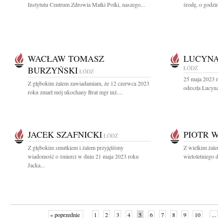
Instytutu Centrum Zdrowia Matki Polki, naszego...
środę, o godzi
WACŁAW TOMASZ
LUCYNA
BURZYŃSKI
ŁÓDŹ
ŁÓDŹ
25 maja 2023 
Z głębokim żalem zawiadamiam, że 12 czerwca 2023
odeszła Lucyna
roku zmarł mój ukochany Brat mgr inż....
JACEK SZAFNICKI
PIOTR 
ŁÓDŹ
Z głębokim smutkiem i żalem przyjęliśmy
Z wielkim żal
wiadomość o śmierci w dniu 21 maja 2023 roku
wieloletniego 
Jacka...
« poprzednie
1
2
3
4
5
6
7
8
9
10
...