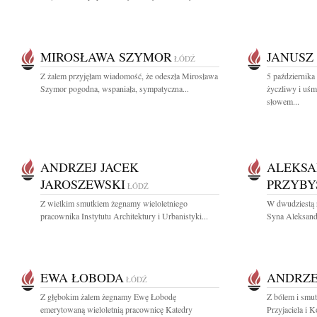
MIROSŁAWA SZYMOR
JANUSZ
ŁÓDŹ
Z żalem przyjęłam wiadomość, że odeszła Mirosława
5 października
Szymor pogodna, wspaniała, sympatyczna...
życzliwy i uśm
słowem...
ANDRZEJ JACEK
ALEKSA
JAROSZEWSKI
PRZYBY
ŁÓDŹ
Z wielkim smutkiem żegnamy wieloletniego
W dwudziestą 
pracownika Instytutu Architektury i Urbanistyki...
Syna Aleksandr
EWA ŁOBODA
ANDRZE
ŁÓDŹ
Z głębokim żalem żegnamy Ewę Łobodę
Z bólem i smu
emerytowaną wieloletnią pracownicę Katedry
Przyjaciela i K