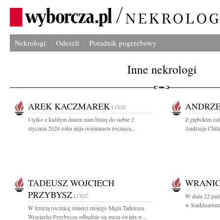
Nekrologi
Odeszli
Poradnik pogrzebowy
Inne nekrologi
AREK KACZMAREK
ANDRZE
ŁÓDŹ
I tylko z każdym dniem nam bliżej do siebie 2
Z głębokim żal
stycznia 2024 roku mija osiemnasta rocznica...
Andrzeja Chila
TADEUSZ WOJCIECH
WRANI
PRZYBYSZ
ŁÓDŹ
W dniu 22 paźd
w Sanktuarium 
W trzecią rocznicę śmierci mojego Męża Tadeusza
Wojciecha Przybysza odbędzie się msza święta w...