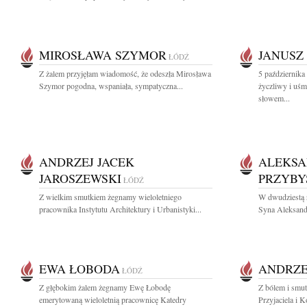
MIROSŁAWA SZYMOR
JANUSZ
ŁÓDŹ
Z żalem przyjęłam wiadomość, że odeszła Mirosława
5 października
Szymor pogodna, wspaniała, sympatyczna...
życzliwy i uśm
słowem...
ANDRZEJ JACEK
ALEKSA
JAROSZEWSKI
PRZYBY
ŁÓDŹ
Z wielkim smutkiem żegnamy wieloletniego
W dwudziestą 
pracownika Instytutu Architektury i Urbanistyki...
Syna Aleksandr
EWA ŁOBODA
ANDRZE
ŁÓDŹ
Z głębokim żalem żegnamy Ewę Łobodę
Z bólem i smu
emerytowaną wieloletnią pracownicę Katedry
Przyjaciela i K