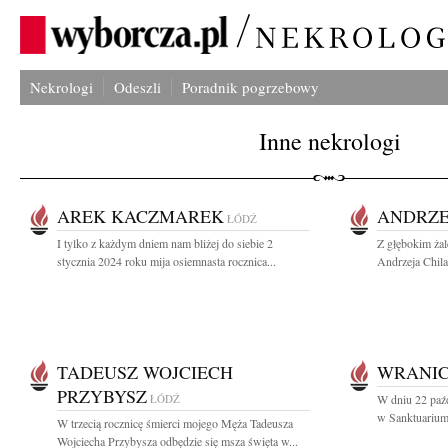
Nekrologi
Odeszli
Poradnik pogrzebowy
Inne nekrologi
AREK KACZMAREK
ANDRZE
ŁÓDŹ
I tylko z każdym dniem nam bliżej do siebie 2
Z głębokim żal
stycznia 2024 roku mija osiemnasta rocznica...
Andrzeja Chila
TADEUSZ WOJCIECH
WRANI
PRZYBYSZ
ŁÓDŹ
W dniu 22 paźd
w Sanktuarium 
W trzecią rocznicę śmierci mojego Męża Tadeusza
Wojciecha Przybysza odbędzie się msza święta w...