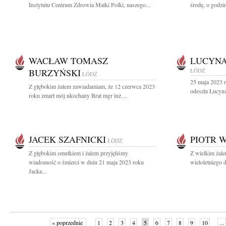
Instytutu Centrum Zdrowia Matki Polki, naszego...
środę, o godzi
WACŁAW TOMASZ
LUCYNA
BURZYŃSKI
ŁÓDŹ
ŁÓDŹ
25 maja 2023 
Z głębokim żalem zawiadamiam, że 12 czerwca 2023
odeszła Lucyna
roku zmarł mój ukochany Brat mgr inż....
JACEK SZAFNICKI
PIOTR 
ŁÓDŹ
Z głębokim smutkiem i żalem przyjęliśmy
Z wielkim żal
wiadomość o śmierci w dniu 21 maja 2023 roku
wieloletniego 
Jacka...
« poprzednie
1
2
3
4
5
6
7
8
9
10
...