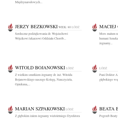
Międzynarodowych...
JERZY BEZKOWSKI
MACIEJ
WIEK: 80
ŁÓDŹ
Serdeczne podziękowania dr. Wojciechowi
Mors malum non
Wójcikowi lekarzowi Oddziału Chorób...
humani Seneka
żegnamy...
WITOLD BOJANOWSKI
ŁÓDŹ
ŁÓDŹ
Z wielkim smutkiem żegnamy dr. inż. Witolda
Pani Doktor A
Bojanowskiego naszego Kolegę, Nauczyciela,
głębokiego wsp
Opiekuna,...
MARIAN SZPAKOWSKI
BEATA 
ŁÓDŹ
Z głębokim żalem żegnamy wieloletniego Dyrektora
Pogrzeb Beaty 