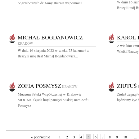
W dniu 16 sier
pogrzebowych dr Anny Biernat wspomnieli...
Brazylii mój B
MICHAŁ BOGDANOWICZ
KAROL 
KRAKÓW
Z wielkim smu
W dniu 16 sierpnia 2022 w wieku 75 lat zmarł w
Wielki Nauczyc
Brazylii mój Brat Michał Bogdanowicz...
ZOFIA POSMYSZ
ZIUTUŚ
KRAKÓW
Muzeum Sztuki Współczesnej w Krakowie
Ziutuś żegnaj t
MOCAK składa hołd pamięci bliskiej nam Zofii
będziemy żyć b
Posmysz
« poprzednie
1
2
3
4
5
6
7
8
9
10
...