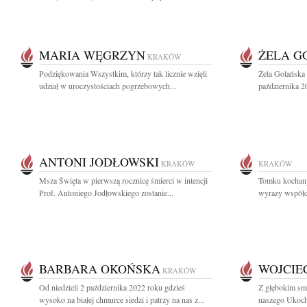
MARIA WĘGRZYN
ŻELA G
KRAKÓW
Podziękowania Wszystkim, którzy tak licznie wzięli
Żela Golańska 
udział w uroczystościach pogrzebowych...
października 202
ANTONI JODŁOWSKI
KRAKÓW
KRAKÓW
Msza Święta w pierwszą rocznicę śmierci w intencji
Tomku kochany!
Prof. Antoniego Jodłowskiego zostanie...
wyrazy współcz
BARBARA OKOŃSKA
WOJCIE
KRAKÓW
Od niedzieli 2 października 2022 roku gdzieś
Z głębokim sm
wysoko na białej chmurce siedzi i patrzy na nas z...
naszego Ukoch