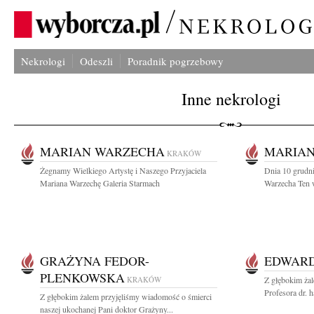
Nekrologi
Odeszli
Poradnik pogrzebowy
Inne nekrologi
MARIAN WARZECHA
MARIA
KRAKÓW
Żegnamy Wielkiego Artystę i Naszego Przyjaciela
Dnia 10 grudni
Mariana Warzechę Galeria Starmach
Warzecha Ten wy
GRAŻYNA FEDOR-
EDWARD
PLENKOWSKA
KRAKÓW
Z głębokim ża
Profesora dr. 
Z głębokim żalem przyjęliśmy wiadomość o śmierci
naszej ukochanej Pani doktor Grażyny...