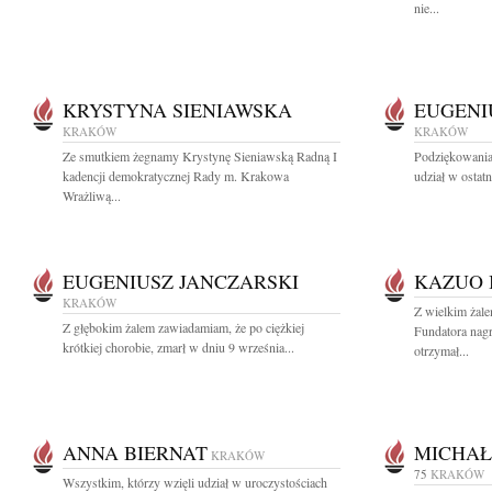
nie...
KRYSTYNA SIENIAWSKA
EUGENI
KRAKÓW
KRAKÓW
Ze smutkiem żegnamy Krystynę Sieniawską Radną I
Podziękowania 
kadencji demokratycznej Rady m. Krakowa
udział w ostat
Wrażliwą...
EUGENIUSZ JANCZARSKI
KAZUO 
KRAKÓW
Z wielkim żal
Z głębokim żalem zawiadamiam, że po ciężkiej
Fundatora na
krótkiej chorobie, zmarł w dniu 9 września...
otrzymał...
ANNA BIERNAT
MICHAŁ
KRAKÓW
75
KRAKÓW
Wszystkim, którzy wzięli udział w uroczystościach