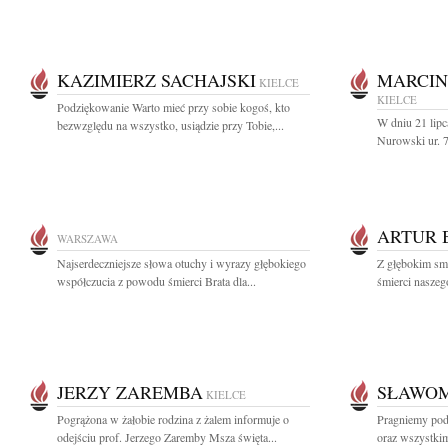
KAZIMIERZ SACHAJSKI
MARCIN
KIELCE
KIELCE
Podziękowanie Warto mieć przy sobie kogoś, kto
W dniu 21 lipc
bezwzględu na wszystko, usiądzie przy Tobie,...
Nurowski ur. 7
ARTUR 
WARSZAWA
Najserdeczniejsze słowa otuchy i wyrazy głębokiego
Z głębokim sm
współczucia z powodu śmierci Brata dla...
śmierci naszego
JERZY ZAREMBA
SŁAWOM
KIELCE
Pogrążona w żałobie rodzina z żalem informuje o
Pragniemy pod
odejściu prof. Jerzego Zaremby Msza święta...
oraz wszystki