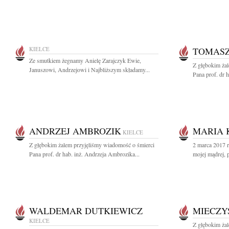
KIELCE
TOMASZ
Ze smutkiem żegnamy Anielę Zarajczyk Ewie,
Z głębokim ża
Januszowi, Andrzejowi i Najbliższym składamy...
Pana prof. dr 
ANDRZEJ AMBROZIK
MARIA 
KIELCE
Z głębokim żalem przyjęliśmy wiadomość o śmierci
2 marca 2017 ro
Pana prof. dr hab. inż. Andrzeja Ambrozika...
mojej mądrej, 
WALDEMAR DUTKIEWICZ
MIECZY
KIELCE
Z głębokim ża