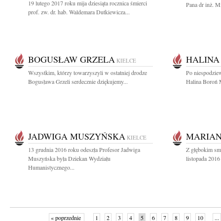
19 lutego 2017 roku mija dziesiąta rocznica śmierci
Pana dr inż. M
prof. zw. dr. hab. Waldemara Dutkiewicza...
BOGUSŁAW GRZELA
HALINA
KIELCE
Wszystkim, którzy towarzyszyli w ostatniej drodze
Po niespodziew
Bogusława Grzeli serdecznie dziękujemy...
Halina Boroń 
JADWIGA MUSZYŃSKA
MARIAN
KIELCE
13 grudnia 2016 roku odeszła Profesor Jadwiga
Z głębokim sm
Muszyńska była Dziekan Wydziału
listopada 2016 
Humanistycznego...
« poprzednie
1
2
3
4
5
6
7
8
9
10
...