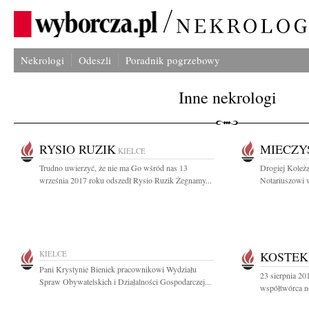
Nekrologi
Odeszli
Poradnik pogrzebowy
Inne nekrologi
RYSIO RUZIK
MIECZY
KIELCE
Trudno uwierzyć, że nie ma Go wśród nas 13
Drogiej Koleż
września 2017 roku odszedł Rysio Ruzik Żegnamy...
Notariuszowi 
KIELCE
KOSTEK
Pani Krystynie Bieniek pracownikowi Wydziału
23 sierpnia 2
Spraw Obywatelskich i Działalności Gospodarczej...
współtwórca n