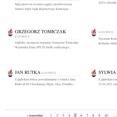
2021r odszedł 
Mija pierwsza rocznica nagłej i przedwczesnej
śmierci Sędzi Sądu Rejonowego Katarzyny...
GRZEGORZ TOMICZAK
KATOWICE
KATOWICE
Naszemu Koled
Głęboko zasmuceni żegnamy Grzegorza Tomiczaka
Rodzinie skład
Wspólnika firmy PPUH Stefik serdecznego...
JAN RUTKA
SYLWIA
KATOWICE
Z głębokim bólem powiadamiamy o śmierci Jana
Z głębokim sm
Rutki lat 80 Ukochanego Męża, Ojca, Dziadka,...
22.04.2021 zma
« poprzednie
1
2
3
4
5
6
7
8
9
10
...