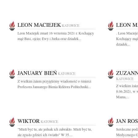
LEON MACIEJEK
LEON M
KATOWICE
Leon Maciejek zmarł 16 września 2021 r. Kochający
. Leon Macieje
mąż Basi, ojciec Ewy i Jurka oraz dziadek...
Kochający mąż 
dziadek...
JANUARY BIEŃ
ZUZANN
KATOWICE
KATOWICE
Z wielkim żalem przyjęliśmy wiadomość o śmierci
Z wielkim żal
Profesora Januarego Bienia Rektora Politechniki...
8.06.2021, w w
Mama,...
WIKTOR
JAN RO
KATOWICE
"Mieli być tu, ale jednak ich zabrakło. Mieli być tu,
Serdeczne podz
ale zgasło gdzieś ich światło" W 35....
Medycznego Odd