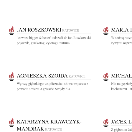
JAN ROSZKOWSKI
MARIA 
KATOWICE
"zawsze bigger & better" odszedł dr Jan Roszkowski
W szóstą roczni
położnik, ginekolog, cytolog Centrum...
żywymi naprzód
AGNIESZKA SZOJDA
MICHAŁ
KATOWICE
Wyrazy głębokiego współczucia i słowa wsparcia z
Nie mogę złoż
powodu śmierci Agnieszki Szojdy dla...
kochanemu Tat
KATARZYNA KRAWCZYK-
JACEK L
MANDRAK
KATOWICE
Z głębokim ża