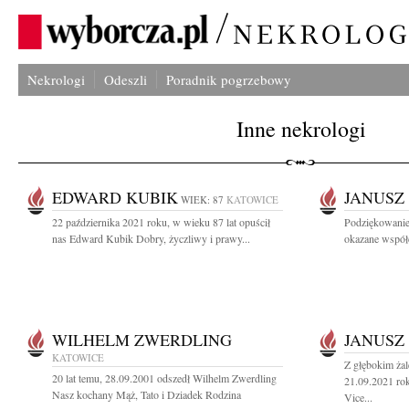
Nekrologi
Odeszli
Poradnik pogrzebowy
Inne nekrologi
EDWARD KUBIK
JANUSZ
WIEK: 87
KATOWICE
22 października 2021 roku, w wieku 87 lat opuścił
Podziękowanie
nas Edward Kubik Dobry, życzliwy i prawy...
okazane współc
WILHELM ZWERDLING
JANUSZ
KATOWICE
Z głębokim ża
20 lat temu, 28.09.2001 odszedł Wilhelm Zwerdling
21.09.2021 rok
Nasz kochany Mąż, Tato i Dziadek Rodzina
Vice...