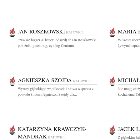
JAN ROSZKOWSKI
MARIA 
KATOWICE
"zawsze bigger & better" odszedł dr Jan Roszkowski
W szóstą roczni
położnik, ginekolog, cytolog Centrum...
żywymi naprzód
AGNIESZKA SZOJDA
MICHAŁ
KATOWICE
Wyrazy głębokiego współczucia i słowa wsparcia z
Nie mogę złoż
powodu śmierci Agnieszki Szojdy dla...
kochanemu Tat
KATARZYNA KRAWCZYK-
JACEK L
MANDRAK
KATOWICE
Z głębokim ża