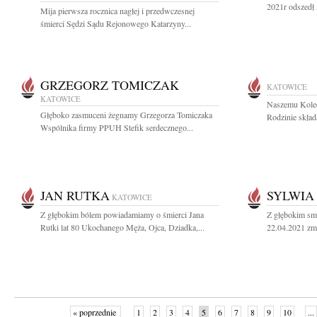
2021r odszedł 
Mija pierwsza rocznica nagłej i przedwczesnej
śmierci Sędzi Sądu Rejonowego Katarzyny...
GRZEGORZ TOMICZAK
KATOWICE
KATOWICE
Naszemu Koled
Głęboko zasmuceni żegnamy Grzegorza Tomiczaka
Rodzinie skład
Wspólnika firmy PPUH Stefik serdecznego...
JAN RUTKA
SYLWIA
KATOWICE
Z głębokim bólem powiadamiamy o śmierci Jana
Z głębokim sm
Rutki lat 80 Ukochanego Męża, Ojca, Dziadka,...
22.04.2021 zma
« poprzednie
1
2
3
4
5
6
7
8
9
10
...