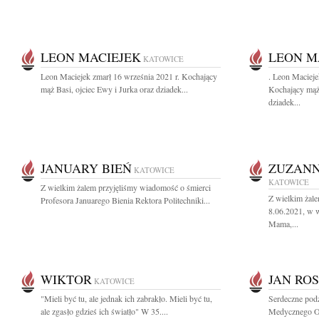
LEON MACIEJEK
LEON M
KATOWICE
Leon Maciejek zmarł 16 września 2021 r. Kochający
. Leon Macieje
mąż Basi, ojciec Ewy i Jurka oraz dziadek...
Kochający mąż 
dziadek...
JANUARY BIEŃ
ZUZANN
KATOWICE
KATOWICE
Z wielkim żalem przyjęliśmy wiadomość o śmierci
Z wielkim żal
Profesora Januarego Bienia Rektora Politechniki...
8.06.2021, w w
Mama,...
WIKTOR
JAN RO
KATOWICE
"Mieli być tu, ale jednak ich zabrakło. Mieli być tu,
Serdeczne podz
ale zgasło gdzieś ich światło" W 35....
Medycznego Odd