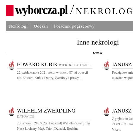
Nekrologi
Odeszli
Poradnik pogrzebowy
Inne nekrologi
EDWARD KUBIK
JANUSZ
WIEK: 87
KATOWICE
22 października 2021 roku, w wieku 87 lat opuścił
Podziękowanie
nas Edward Kubik Dobry, życzliwy i prawy...
okazane współc
WILHELM ZWERDLING
JANUSZ
KATOWICE
Z głębokim ża
20 lat temu, 28.09.2001 odszedł Wilhelm Zwerdling
21.09.2021 rok
Nasz kochany Mąż, Tato i Dziadek Rodzina
Vice...